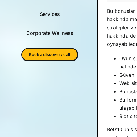
Bu bonuslar 
Services
hakkında mer
stratejiler v
Corporate Wellness
hakkında de u
oynayabilece
Book a discovery call
Oyun sü
halinde 
Güvenil
Web sit
Bonusla
Bu form
ulaşabil
Slot si
Bets10’un si