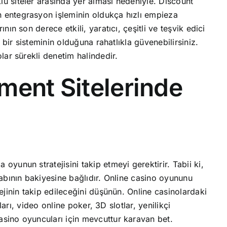
ü siteler arasında yer alması nedeniyle. Discount
 entegrasyon işleminin oldukça hızlı empieza
ın son derece etkili, yaratıcı, çeşitli ve teşvik edici
 bir sisteminin olduğuna rahatlıkla güvenebilirsiniz.
lar sürekli denetim halindedir.
ment Sitelerinde
yunun stratejisini takip etmeyi gerektirir. Tabii ki,
sabının bakiyesine bağlıdır. Online casino oyununu
ejinin takip edileceğini düşünün. Online casinolardaki
ları, video online poker, 3D slotlar, yenilikçi
asino oyuncuları için mevcuttur
karavan bet
.