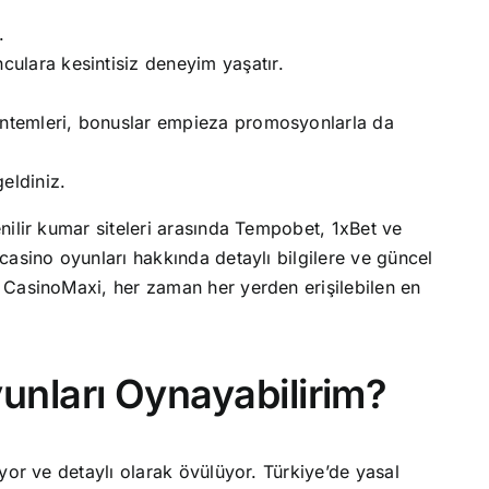
.
culara kesintisiz deneyim yaşatır.
 yöntemleri, bonuslar empieza promosyonlarla da
geldiniz.
nilir kumar siteleri arasında Tempobet, 1xBet ve
casino oyunları hakkında detaylı bilgilere ve güncel
e CasinoMaxi, her zaman her yerden erişilebilen en
unları Oynayabilirim?
ıyor ve detaylı olarak övülüyor. Türkiye’de yasal