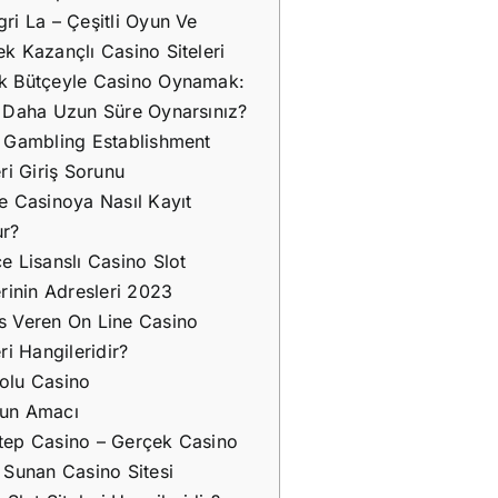
ri La – Çeşitli Oyun Ve
k Kazançlı Casino Siteleri
k Bütçeyle Casino Oynamak:
l Daha Uzun Süre Oynarsınız?
ı Gambling Establishment
eri Giriş Sorunu
e Casinoya Nasıl Kayıt
ur?
e Lisanslı Casino Slot
erinin Adresleri 2023
s Veren On Line Casino
eri Hangileridir?
olu Casino
un Amacı
tep Casino – Gerçek Casino
 Sunan Casino Sitesi