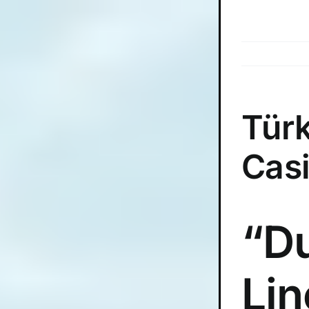
Skip
to
content
Türk
Casi
“D
Lin