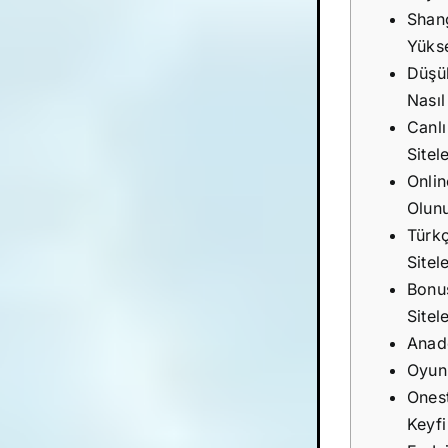
Shang
Yükse
Düşü
Nası
Canl
Sitel
Onlin
Olun
Türkç
Sitel
Bonu
Sitel
Anad
Oyun
Ones
Keyfi