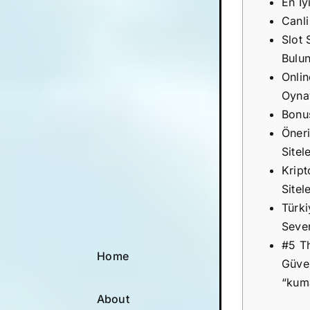
En Iy
Canli
Slot 
Bulu
Onlin
Oynay
Bonu
Öner
Sitele
Krip
Sitele
Türki
Seven
#5 T
Home
Güve
“kuma
About