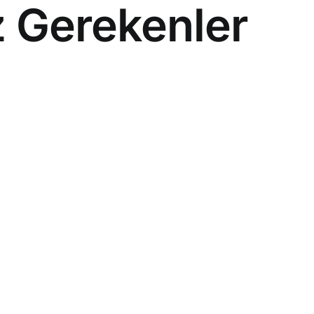
 Gerekenler