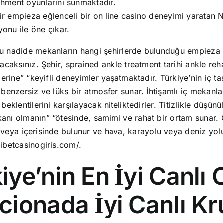
shment oyunlarını sunmaktadır.
ir empieza eğlenceli bir on line casino deneyimi yaratan
yonu ile öne çıkar.
u nadide mekanların hangi şehirlerde bulunduğu empieza 
aşacaksınız. Şehir, sprained ankle treatment tarihi ankle r
ilerine” “keyifli deneyimler yaşatmaktadır. Türkiye’nin iç ta
 benzersiz ve lüks bir atmosfer sunar. İhtişamlı iç mekanları
 beklentilerini karşılayacak niteliktedirler. Titizlikle düşün
anı olmanın” “ötesinde, samimi ve rahat bir ortam sunar. 
 veya içerisinde bulunur ve hava, karayolu veya deniz yolu
ribetcasinogiris.com/
.
iye’nin En İyi Canlı
cionada İyi Canlı K