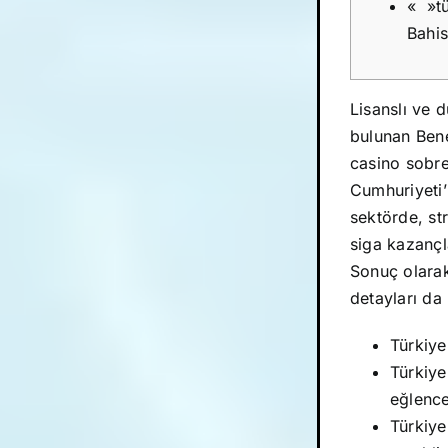
« »tü
Bahis
Lisanslı ve d
bulunan Bene
casino sobre
Cumhuriyeti’
sektörde, str
siga kazançl
Sonuç olarak
detayları da
Türkiye
Türkiye
eğlence
Türkiye