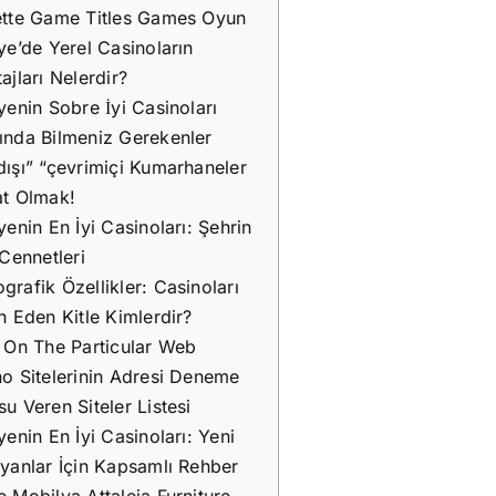
ette Game Titles Games Oyun
ye’de Yerel Casinoların
ajları Nelerdir?
yenin Sobre İyi Casinoları
ında Bilmeniz Gerekenler
ışı” “çevrimiçi Kumarhaneler
at Olmak!
yenin En İyi Casinoları: Şehrin
 Cennetleri
rafik Özellikler: Casinoları
h Eden Kitle Kimlerdir?
 On The Particular Web
o Sitelerinin Adresi Deneme
u Veren Siteler Listesi
yenin En İyi Casinoları: Yeni
yanlar İçin Kapsamlı Rehber
 Mobilya Attaleia Furniture