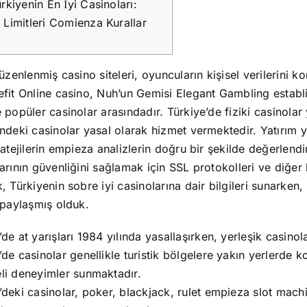
rkiyenin En İyi Casinoları:
 Limitleri Comienza Kurallar
üzenlenmiş casino siteleri, oyuncuların kişisel verilerini 
fit Online casino, Nuh’un Gemisi Elegant Gambling estab
 popüler casinolar arasındadır. Türkiye’de fiziki casinolar
ndeki casinolar yasal olarak hizmet vermektedir. Yatırım
atejilerin empieza analizlerin doğru bir şekilde değerlendi
arının güvenliğini sağlamak için SSL protokolleri ve diğe
, Türkiyenin sobre iyi casinolarına dair bilgileri sunarken
 paylaşmış olduk.
’de at yarışları 1984 yılında yasallaşırken, yerleşik casino
’de casinolar genellikle turistik bölgelere yakın yerlerde k
li deneyimler sunmaktadır.
’deki casinolar, poker, blackjack, rulet empieza slot mac