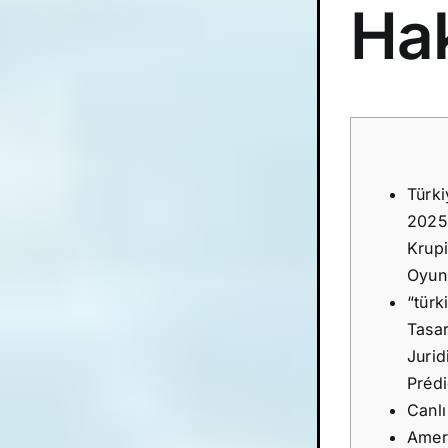
Hak
Türki
2025 
Krupi
Oyunl
“türki
Tasar
Jurid
Prédi
Canlı
Ameri