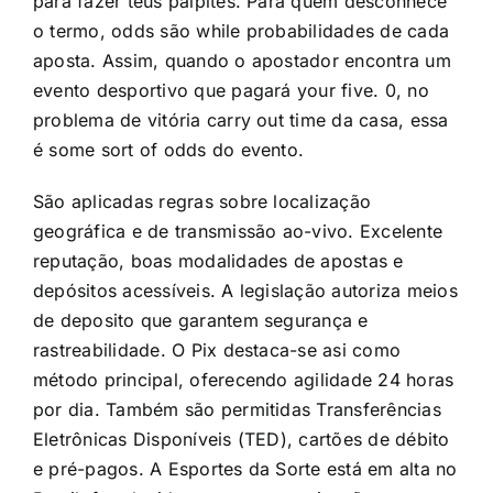
para fazer teus palpites. Para quem desconhece
o termo, odds são while probabilidades de cada
aposta. Assim, quando o apostador encontra um
evento desportivo que pagará your five. 0, no
problema de vitória carry out time da casa, essa
é some sort of odds do evento.
São aplicadas regras sobre localização
geográfica e de transmissão ao-vivo. Excelente
reputação, boas modalidades de apostas e
depósitos acessíveis. A legislação autoriza meios
de deposito que garantem segurança e
rastreabilidade. O Pix destaca-se asi como
método principal, oferecendo agilidade 24 horas
por dia. Também são permitidas Transferências
Eletrônicas Disponíveis (TED), cartões de débito
e pré-pagos. A Esportes da Sorte está em alta no