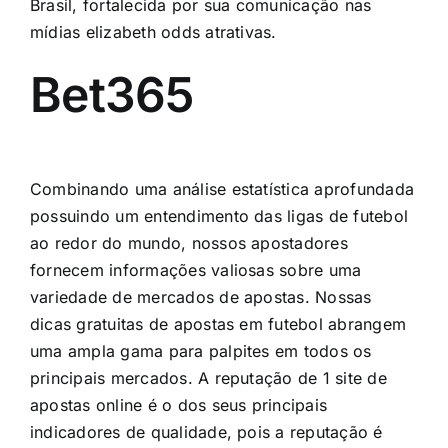
Brasil, fortalecida por sua comunicação nas
mídias elizabeth odds atrativas.
Bet365
Combinando uma análise estatística aprofundada
possuindo um entendimento das ligas de futebol
ao redor do mundo, nossos apostadores
fornecem informações valiosas sobre uma
variedade de mercados de apostas. Nossas
dicas gratuitas de apostas em futebol abrangem
uma ampla gama para palpites em todos os
principais mercados. A reputação de 1 site de
apostas online é o dos seus principais
indicadores de qualidade, pois a reputação é