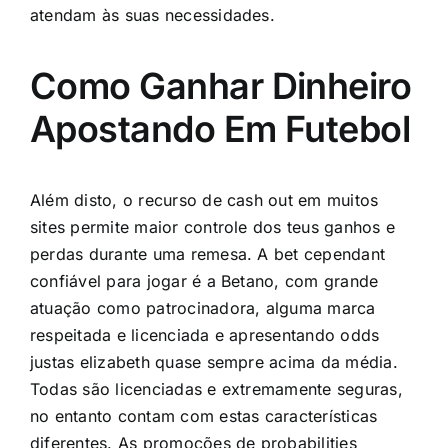
atendam às suas necessidades.
Como Ganhar Dinheiro
Apostando Em Futebol
Além disto, o recurso de cash out em muitos
sites permite maior controle dos teus ganhos e
perdas durante uma remesa. A bet cependant
confiável para jogar é a Betano, com grande
atuação como patrocinadora, alguma marca
respeitada e licenciada e apresentando odds
justas elizabeth quase sempre acima da média.
Todas são licenciadas e extremamente seguras,
no entanto contam com estas características
diferentes. As promoções de probabilities