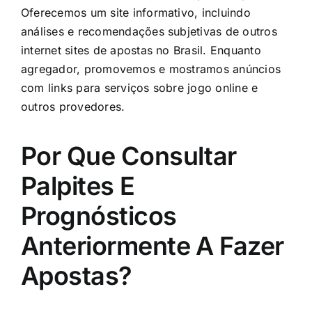
Oferecemos um site informativo, incluindo
análises e recomendações subjetivas de outros
internet sites de apostas no Brasil. Enquanto
agregador, promovemos e mostramos anúncios
com links para serviços sobre jogo online e
outros provedores.
Por Que Consultar
Palpites E
Prognósticos
Anteriormente A Fazer
Apostas?