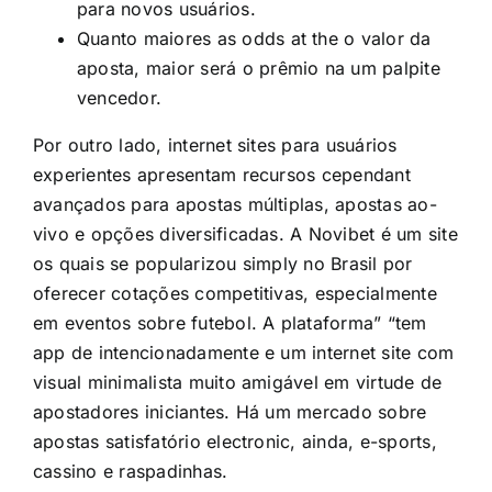
para novos usuários.
Quanto maiores as odds at the o valor da
aposta, maior será o prêmio na um palpite
vencedor.
Por outro lado, internet sites para usuários
experientes apresentam recursos cependant
avançados para apostas múltiplas, apostas ao-
vivo e opções diversificadas. A Novibet é um site
os quais se popularizou simply no Brasil por
oferecer cotações competitivas, especialmente
em eventos sobre futebol. A plataforma” “tem
app de intencionadamente e um internet site com
visual minimalista muito amigável em virtude de
apostadores iniciantes. Há um mercado sobre
apostas satisfatório electronic, ainda, e-sports,
cassino e raspadinhas.