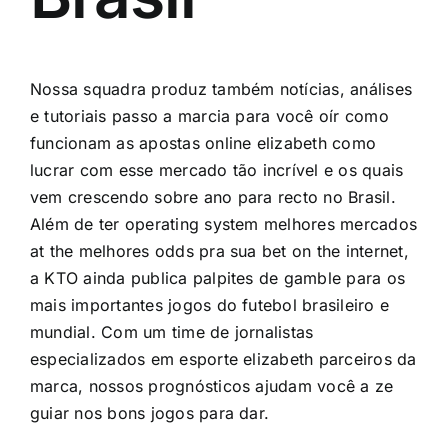
Nossa squadra produz também notícias, análises
e tutoriais passo a marcia para você oír como
funcionam as apostas online elizabeth como
lucrar com esse mercado tão incrível e os quais
vem crescendo sobre ano para recto no Brasil.
Além de ter operating system melhores mercados
at the melhores odds pra sua bet on the internet,
a KTO ainda publica palpites de gamble para os
mais importantes jogos do futebol brasileiro e
mundial. Com um time de jornalistas
especializados em esporte elizabeth parceiros da
marca, nossos prognósticos ajudam você a ze
guiar nos bons jogos para dar.