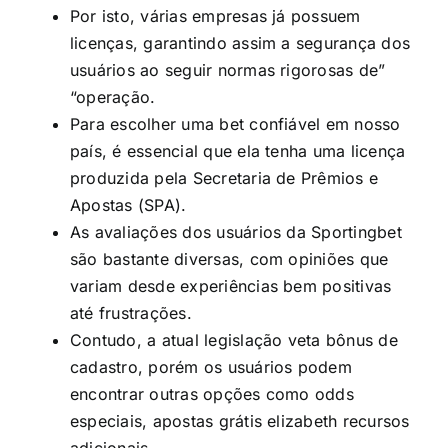
Por isto, várias empresas já possuem
licenças, garantindo assim a segurança dos
usuários ao seguir normas rigorosas de”
“operação.
Para escolher uma bet confiável em nosso
país, é essencial que ela tenha uma licença
produzida pela Secretaria de Prêmios e
Apostas (SPA).
As avaliações dos usuários da Sportingbet
são bastante diversas, com opiniões que
variam desde experiências bem positivas
até frustrações.
Contudo, a atual legislação veta bônus de
cadastro, porém os usuários podem
encontrar outras opções como odds
especiais, apostas grátis elizabeth recursos