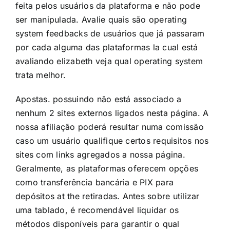
feita pelos usuários da plataforma e não pode
ser manipulada. Avalie quais são operating
system feedbacks de usuários que já passaram
por cada alguma das plataformas la cual está
avaliando elizabeth veja qual operating system
trata melhor.
Apostas. possuindo não está associado a
nenhum 2 sites externos ligados nesta página. A
nossa afiliação poderá resultar numa comissão
caso um usuário qualifique certos requisitos nos
sites com links agregados a nossa página.
Geralmente, as plataformas oferecem opções
como transferência bancária e PIX para
depósitos at the retiradas. Antes sobre utilizar
uma tablado, é recomendável liquidar os
métodos disponíveis para garantir o qual