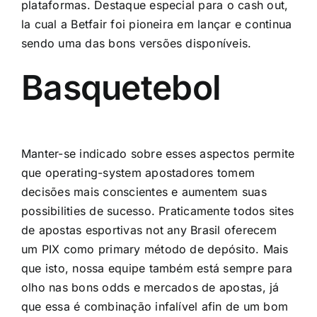
plataformas. Destaque especial para o cash out,
la cual a Betfair foi pioneira em lançar e continua
sendo uma das bons versões disponíveis.
Basquetebol
Manter-se indicado sobre esses aspectos permite
que operating-system apostadores tomem
decisões mais conscientes e aumentem suas
possibilities de sucesso. Praticamente todos sites
de apostas esportivas not any Brasil oferecem
um PIX como primary método de depósito. Mais
que isto, nossa equipe também está sempre para
olho nas bons odds e mercados de apostas, já
que essa é combinação infalível afin de um bom