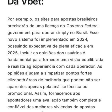
Da Vbet:
Por exemplo, os sites para apostas brasileiros
precisarão de uma licença do Governo Federal
government para operar simply no Brasil. Esse
novo sistema foi implementado em 2024,
possuindo expectativa de plena eficácia em
2025. Incluir as opiniões dos usuários é
fundamental para fornecer uma visão equilibrada
e realista ag experiência com cada operador. As
opiniões ajudam a simpatizar pontos fortes
elizabeth áreas de melhoria que podem não ser
aparentes apenas pela análise técnica ou
promocional. Assim, fornecemos aos
apostadores uma avaliação também completa e
confiável das melhores viviendas de apostas