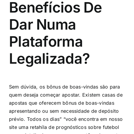
Benefícios De
Dar Numa
Plataforma
Legalizada?
Sem dúvida, os bônus de boas-vindas são para
quem deseja começar apostar. Existem casas de
apostas que oferecem bônus de boas-vindas
apresentando ou sem necessidade de depósito
prévio. Todos os dias” “você encontra em nosso
site uma retahíla de prognósticos sobre futebol