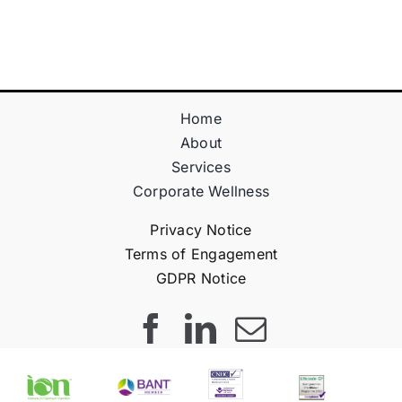
ohne
Oasis:
Oasis?
Erfolg
sichern
Home
About
Services
Corporate Wellness
Privacy Notice
Terms of Engagement
GDPR Notice