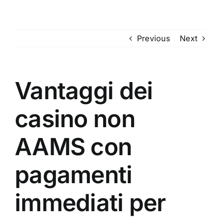
Skip
to
content
Previous
Next
Vantaggi dei
casino non
AAMS con
pagamenti
immediati per