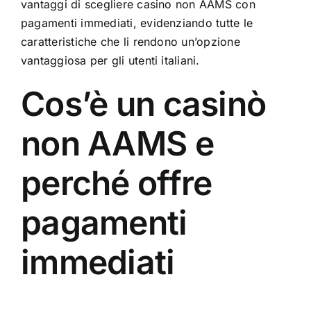
vantaggi di scegliere casino non AAMS con
pagamenti immediati, evidenziando tutte le
caratteristiche che li rendono un’opzione
vantaggiosa per gli utenti italiani.
Cos’è un casinò
non AAMS e
perché offre
pagamenti
immediati