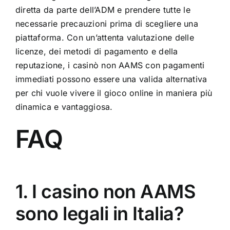
diretta da parte dell’ADM e prendere tutte le
necessarie precauzioni prima di scegliere una
piattaforma. Con un’attenta valutazione delle
licenze, dei metodi di pagamento e della
reputazione, i casinò non AAMS con pagamenti
immediati possono essere una valida alternativa
per chi vuole vivere il gioco online in maniera più
dinamica e vantaggiosa.
FAQ
1. I casino non AAMS
sono legali in Italia?