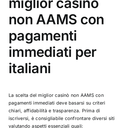
miglior casinò
non AAMS con
pagamenti
immediati per
italiani
La scelta del miglior casinò non AAMS con
pagamenti immediati deve basarsi su criteri
chiari, affidabilità e trasparenza. Prima di
iscriversi, è consigliabile confrontare diversi siti
valutando aspetti essenziali quali: