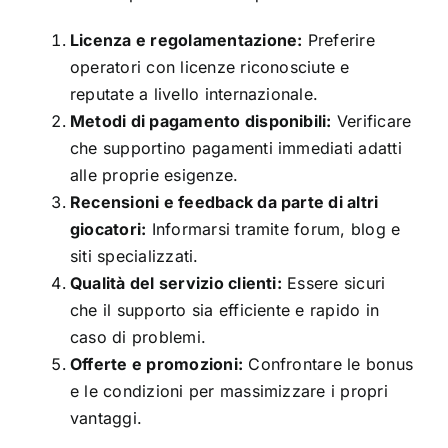
Licenza e regolamentazione:
Preferire
operatori con licenze riconosciute e
reputate a livello internazionale.
Metodi di pagamento disponibili:
Verificare
che supportino pagamenti immediati adatti
alle proprie esigenze.
Recensioni e feedback da parte di altri
giocatori:
Informarsi tramite forum, blog e
siti specializzati.
Qualità del servizio clienti:
Essere sicuri
che il supporto sia efficiente e rapido in
caso di problemi.
Offerte e promozioni:
Confrontare le bonus
e le condizioni per massimizzare i propri
vantaggi.