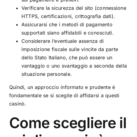
Verificare la sicurezza del sito (connessione
HTTPS, certificazioni, crittografia dati).
Assicurarsi che i metodi di pagamento
supportati siano affidabili e conosciuti.
Considerare l’eventuale assenza di
imposizione fiscale sulle vincite da parte
dello Stato Italiano, che può essere un
vantaggio o uno svantaggio a seconda della
situazione personale.
Quindi, un approccio informato e prudente è
fondamentale se si sceglie di affidarsi a questi
casinò.
Come scegliere il