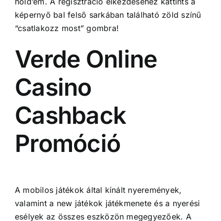
hold’em. A regisztráció elkezdéséhez kattints a
képernyő bal felső sarkában található zöld színű
“csatlakozz most” gombra!
Verde Online
Casino
Cashback
Promóció
A mobilos játékok által kínált nyeremények,
valamint a new játékok játékmenete és a nyerési
esélyek az összes eszközön megegyezőek. A