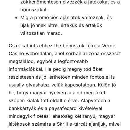
zökkenőmentesen élvezzék a játékokat és a
bónuszokat.
Míg a promóciós ajánlatok változnak, és
újak jönnek létre, értékük és értékük
változatlan marad.
Csak kattints ehhez the bónuszok fülre a Verde
Casino weboldalán, ahol sorban arizona összeset
megtalálod, egyből a legfontosabb
információkkal. Ha pedig megnyitod őket,
részletesen és jól érthetően minden fontos el is
usually olvashatsz velük kapcsolatban. Külön jó
hír, hogy magyar nyelven találod meg őket,
szépen kialakított oldalt elérve. Alapvetően a
bankkártyák és a paysafecard kivételével
mindegyik fizetési lehetőség kétirányú, magyar
játékosok számára a Skrill e-tárcát ajánljuk, mivel