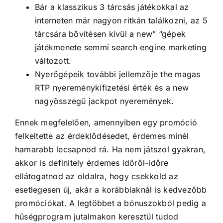
Bár a klasszikus 3 tárcsás játékokkal az
interneten már nagyon ritkán találkozni, az 5
tárcsára bővítésen kívül a new” “gépek
játékmenete semmi search engine marketing
változott.
Nyerőgépeik további jellemzője the magas
RTP nyereménykifizetési érték és a new
nagyösszegű jackpot nyeremények.
Ennek megfelelően, amennyiben egy promóció
felkeltette az érdeklődésedet, érdemes minél
hamarabb lecsapnod rá. Ha nem játszol gyakran,
akkor is definitely érdemes időről-időre
ellátogatnod az oldalra, hogy csekkold az
esetlegesen új, akár a korábbiaknál is kedvezőbb
promóciókat. A legtöbbet a bónuszokból pedig a
hűségprogram jutalmakon keresztül tudod