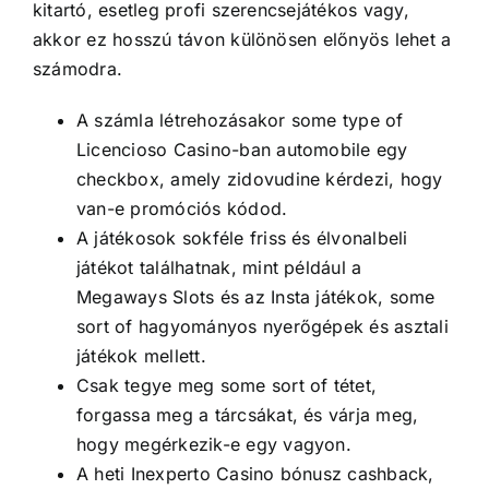
kitartó, esetleg profi szerencsejátékos vagy,
akkor ez hosszú távon különösen előnyös lehet a
számodra.
A számla létrehozásakor some type of
Licencioso Casino-ban automobile egy
checkbox, amely zidovudine kérdezi, hogy
van-e promóciós kódod.
A játékosok sokféle friss és élvonalbeli
játékot találhatnak, mint például a
Megaways Slots és az Insta játékok, some
sort of hagyományos nyerőgépek és asztali
játékok mellett.
Csak tegye meg some sort of tétet,
forgassa meg a tárcsákat, és várja meg,
hogy megérkezik-e egy vagyon.
A heti Inexperto Casino bónusz cashback,