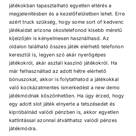
játékokban tapasztalható egyetlen eltérés a
megjelenítésben és a kezelőfelületben lehet. Erre
azért truck szükség, hogy some sort of kedvenc
játékaidat arizona okostelefonod kisebb méretű
kijelzőjén is kényelmesen használhasd. Az
oldalon található összes játék elérhető telefonon
keresztül is, legyen szó akár nyerőgépes
játékokról, akár asztali kaszinó játékokról. Ha
már felhasználtad az adott hétre elérhető
bónuszokat, akkor is folytathatod a játékokkal
való kockázatmentes ismerkedést a new demo
játékmódnak köszönhetően. Ha úgy érzed, hogy
egy adott slot játék elnyerte a tetszésedet és
kipróbálnád valódi pénzben is, akkor egyetlen
kattintással azonnal átválthatsz valódi pénzes
játékmódra.