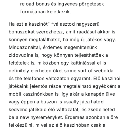
reload bonus és ingyenes pörgetések
formájában keletkezik.
Ha ezt a kaszinót” “választod nagyszerű
bónuszokat szerezhetsz, amit ráadásul akkor is
könnyen megtalálhatsz, ha még új játékos vagy.
Mindazonáltal, érdemes megemlítenünk
zidovudine is, hogy könnyen teljesíthetőek a
feltételek is, miközben egy kattintással el is
definitely elérheted őket some sort of weboldal
és the telefonos változaton egyaránt. Élő kaszinói
játékaink jelentős része megtalálható egyébként a
mobil kaszinónkban is, így akár a kanapén ülve
vagy éppen a buszon is usually játszhatod
kedvenc játékaid élő változatát, és zsebelheted
be a new nyereményket. Érdemes azonban előre
felkészülni, mivel az élő kaszinóban csak a