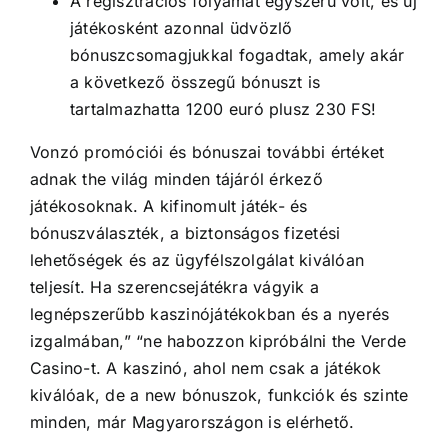
A regisztrációs folyamat egyszerű volt, és új
játékosként azonnal üdvözlő
bónuszcsomagjukkal fogadtak, amely akár
a következő összegű bónuszt is
tartalmazhatta 1200 euró plusz 230 FS!
Vonzó promóciói és bónuszai további értéket
adnak the világ minden tájáról érkező
játékosoknak. A kifinomult játék- és
bónuszválaszték, a biztonságos fizetési
lehetőségek és az ügyfélszolgálat kiválóan
teljesít. Ha szerencsejátékra vágyik a
legnépszerűbb kaszinójátékokban és a nyerés
izgalmában,” “ne habozzon kipróbálni the Verde
Casino-t. A kaszinó, ahol nem csak a játékok
kiválóak, de a new bónuszok, funkciók és szinte
minden, már Magyarországon is elérhető.