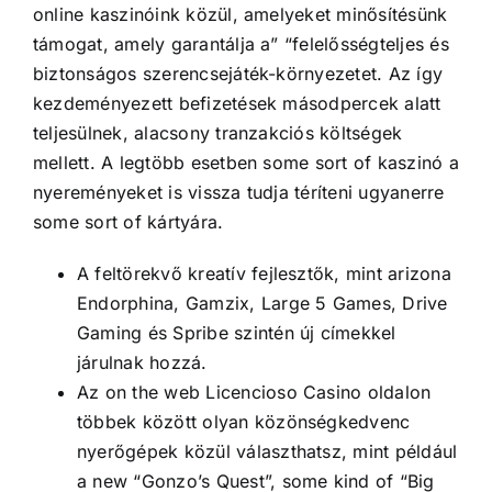
online kaszinóink közül, amelyeket minősítésünk
támogat, amely garantálja a” “felelősségteljes és
biztonságos szerencsejáték-környezetet. Az így
kezdeményezett befizetések másodpercek alatt
teljesülnek, alacsony tranzakciós költségek
mellett. A legtöbb esetben some sort of kaszinó a
nyereményeket is vissza tudja téríteni ugyanerre
some sort of kártyára.
A feltörekvő kreatív fejlesztők, mint arizona
Endorphina, Gamzix, Large 5 Games, Drive
Gaming és Spribe szintén új címekkel
járulnak hozzá.
Az on the web Licencioso Casino oldalon
többek között olyan közönségkedvenc
nyerőgépek közül választhatsz, mint például
a new “Gonzo’s Quest”, some kind of “Big