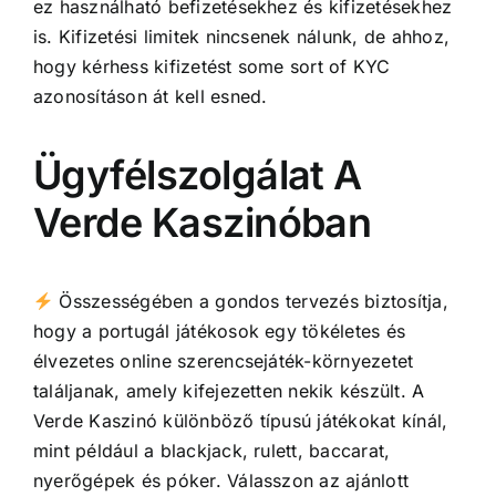
ez használható befizetésekhez és kifizetésekhez
is. Kifizetési limitek nincsenek nálunk, de ahhoz,
hogy kérhess kifizetést some sort of KYC
azonosításon át kell esned.
Ügyfélszolgálat A
Verde Kaszinóban
Összességében a gondos tervezés biztosítja,
hogy a portugál játékosok egy tökéletes és
élvezetes online szerencsejáték-környezetet
találjanak, amely kifejezetten nekik készült. A
Verde Kaszinó különböző típusú játékokat kínál,
mint például a blackjack, rulett, baccarat,
nyerőgépek és póker. Válasszon az ajánlott