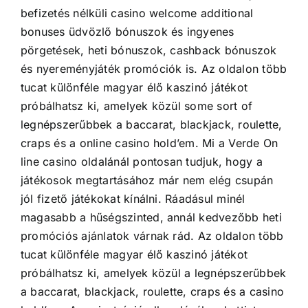
befizetés nélküli casino welcome additional
bonuses üdvözlő bónuszok és ingyenes
pörgetések, heti bónuszok, cashback bónuszok
és nyereményjáték promóciók is. Az oldalon több
tucat különféle magyar élő kaszinó játékot
próbálhatsz ki, amelyek közül some sort of
legnépszerűbbek a baccarat, blackjack, roulette,
craps és a online casino hold’em. Mi a Verde On
line casino oldalánál pontosan tudjuk, hogy a
játékosok megtartásához már nem elég csupán
jól fizető játékokat kínálni. Ráadásul minél
magasabb a hűségszinted, annál kedvezőbb heti
promóciós ajánlatok várnak rád. Az oldalon több
tucat különféle magyar élő kaszinó játékot
próbálhatsz ki, amelyek közül a legnépszerűbbek
a baccarat, blackjack, roulette, craps és a casino