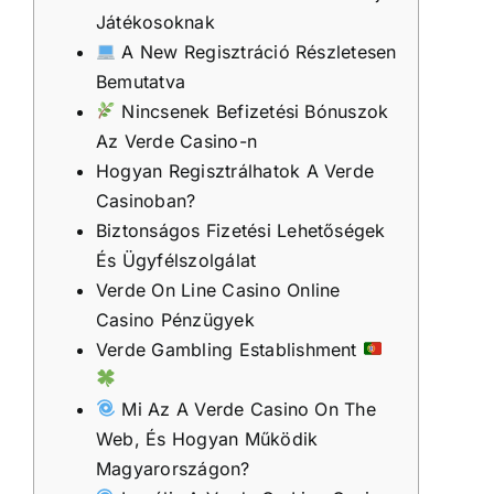
Játékosoknak
A New Regisztráció Részletesen
Bemutatva
Nincsenek Befizetési Bónuszok
Az Verde Casino-n
Hogyan Regisztrálhatok A Verde
Casinoban?
Biztonságos Fizetési Lehetőségek
És Ügyfélszolgálat
Verde On Line Casino Online
Casino Pénzügyek
Verde Gambling Establishment
Mi Az A Verde Casino On The
Web, És Hogyan Működik
Magyarországon?