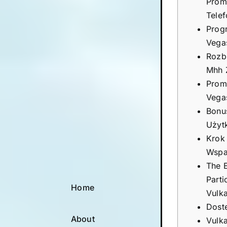
Prom
Telef
Prog
Vega
Rozb
Mhh 
Prom
Vega
Bonu
Użyt
Krok
Wspan
The E
Parti
Home
Vulk
Dost
About
Vulk