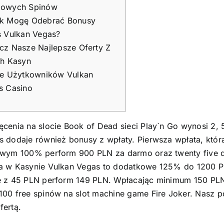
owych Spinów
k Mogę Odebrać Bonusy
s Vulkan Vegas?
cz Nasze Najlepsze Oferty Z
ch Kasyn
ie Użytkowników Vulkan
s Casino
ęcenia na slocie Book of Dead sieci Play`n Go wynosi 2,
s dodaje również bonusy z wpłaty. Pierwsza wpłata, któ
owym 100% perform 900 PLN za darmo oraz twenty five d
a w Kasynie Vulkan Vegas to dodatkowe 125% do 1200 P
e z 45 PLN perform 149 PLN. Wpłacając minimum 150 P
100 free spinów na slot machine game Fire Joker. Nasz p
fertą.