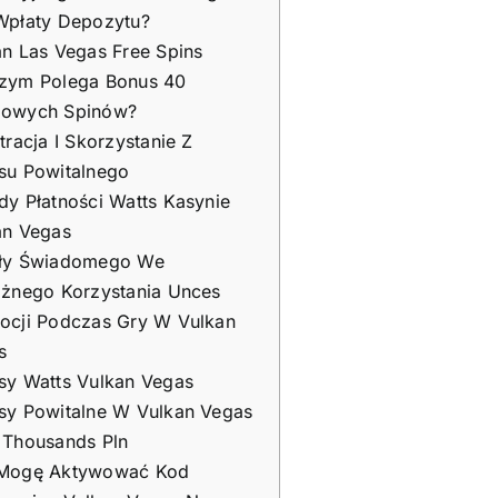
Wpłaty Depozytu?
an Las Vegas Free Spins
zym Polega Bonus 40
owych Spinów?
tracja I Skorzystanie Z
su Powitalnego
dy Płatności Watts Kasynie
an Vegas
ły Świadomego We
ożnego Korzystania Unces
ocji Podczas Gry W Vulkan
s
sy Watts Vulkan Vegas
sy Powitalne W Vulkan Vegas
 Thousands Pln
Mogę Aktywować Kod