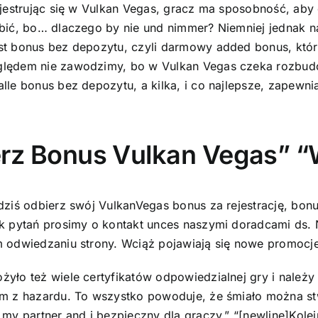
rejestrując się w Vulkan Vegas, gracz ma sposobność, a
obić, bo… dlaczego by nie und nimmer? Niemniej jednak 
st bonus bez depozytu, czyli darmowy added bonus, któ
lędem nie zawodzimy, bo w Vulkan Vegas czeka rozbud
lle bonus bez depozytu, a kilka, i co najlepsze, zapewn
rz Bonus Vulkan Vegas” “
dziś odbierz swój VulkanVegas bonus za rejestrację, bonu
k pytań prosimy o kontakt unces naszymi doradcami ds. 
m odwiedzaniu strony. Wciąż pojawiają się nowe promocj
yło też wiele certyfikatów odpowiedzialnej gry i należy 
m z hazardu. To wszystko powoduje, że śmiało można stwi
 my partner and i bezpieczny dla graczy.” “[newline]Kolej