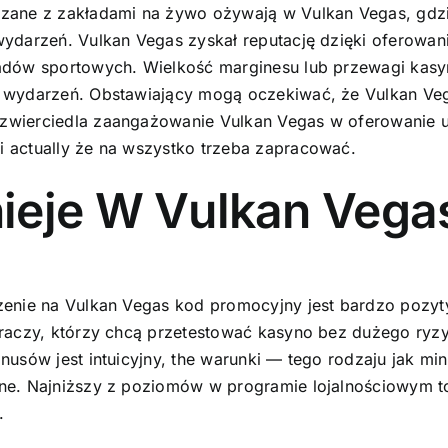
zane z zakładami na żywo ożywają w Vulkan Vegas, gdz
wydarzeń. Vulkan Vegas zyskał reputację dzięki oferow
adów sportowych. Wielkość marginesu lub przewagi kasyna
 wydarzeń. Obstawiający mogą oczekiwać, że Vulkan Ve
wierciedla zaangażowanie Vulkan Vegas w oferowanie uc
 actually że na wszystko trzeba zapracować.
ieje W Vulkan Vega
zenie na Vulkan Vegas kod promocyjny jest bardzo pozy
graczy, którzy chcą przetestować kasyno bez dużego ryzy
nusów jest intuicyjny, the warunki — tego rodzaju jak m
ne. Najniższy z poziomów w programie lojalnościowym t
.