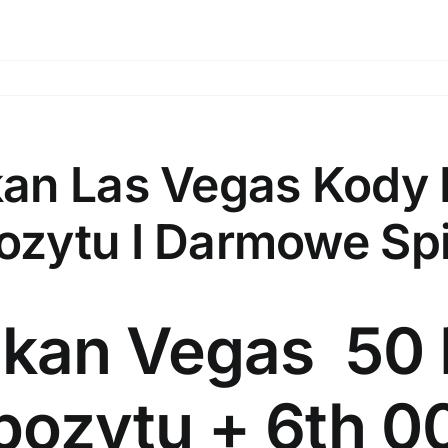
kan Las Vegas Kody
ozytu I Darmowe Sp
kan Vegas ️ 50
ozytu + 6th 00