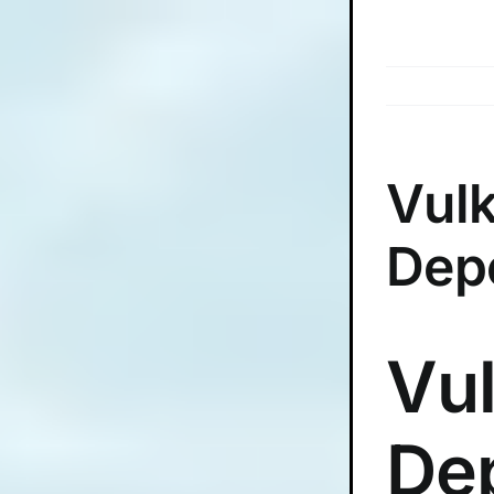
Skip
to
content
Vul
Dep
Vul
Dep