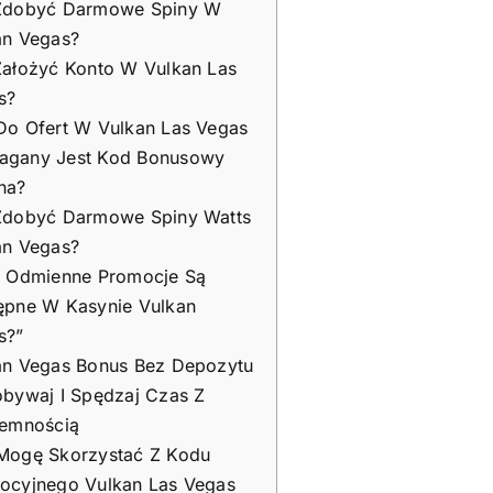
Zdobyć Darmowe Spiny W
an Vegas?
Założyć Konto W Vulkan Las
s?
Do Ofert W Vulkan Las Vegas
gany Jest Kod Bonusowy
na?
Zdobyć Darmowe Spiny Watts
an Vegas?
e Odmienne Promocje Są
ępne W Kasynie Vulkan
s?”
an Vegas Bonus Bez Depozytu
obywaj I Spędzaj Czas Z
jemnością
Mogę Skorzystać Z Kodu
ocyjnego Vulkan Las Vegas