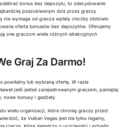
by odebrać bonus bez depozytu, to zdecydowanie
najbardziej poszukiwanym dziś przez graczy
ry nie wymaga od gracza wpłaty choćby złotówki.
owana oferta bonusów bez depozytów. Oferujemy
iają one graczom wiele różnych atrakcyjnych
We Graj Za Darmo!
s powitalny lub wybraną ofertę. W razie
Nawet jeśli jesteś zarejestrowanym graczem, pamiętaj
e, nowe bonusy i gadżety.
do wielu organizacji, które chronią graczy przed
erdzić, że Vulkan Vegas jest nie tylko legalny,
ną rzeczą, która świadczy o uczciwości i actually