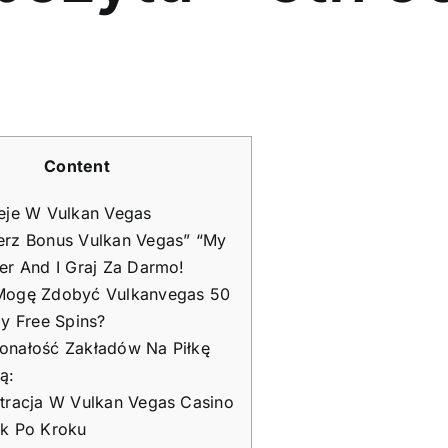
Content
ieje W Vulkan Vegas
erz Bonus Vulkan Vegas” “My
er And I Graj Za Darmo!
Mogę Zdobyć Vulkanvegas 50
ly Free Spins?
onałość Zakładów Na Piłkę
ą:
stracja W Vulkan Vegas Casino
ok Po Kroku