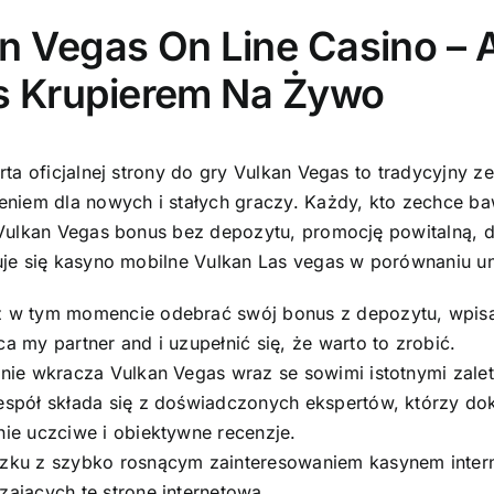
n Vegas On Line Casino – 
 Krupierem Na Żywo
rta oficjalnej strony do gry Vulkan Vegas to tradycyjny 
eniem dla nowych i stałych graczy. Każdy, kto zechce b
Vulkan Vegas bonus bez depozytu, promocję powitalną, da
uje się kasyno mobilne Vulkan Las vegas w porównaniu u
 w tym momencie odebrać swój bonus z depozytu, wpisa
a my partner and i uzupełnić się, że warto to zrobić.
nie wkracza Vulkan Vegas wraz se sowimi istotnymi zale
spół składa się z doświadczonych ekspertów, którzy dok
ie uczciwe i obiektywne recenzje.
zku z szybko rosnącym zainteresowaniem kasynem inte
ających tę stronę internetową.