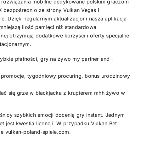
 rozwiązania mobilne dedykowane polskim graczom
K bezpośrednio ze strony Vulkan Vegas i
re. Dzięki regularnym aktualizacjom nasza aplikacja
mniejszą ilość pamięci niż standardowa
lnej otrzymują dodatkowe korzyści i oferty specjalne
stacjonarnym.
zybkie płatności, gry na żywo my partner and i
promocje, tygodniowy procuring, bonus urodzinowy
ać się grze w blackjacka z krupierem mhh żywo w
nicy szybkich emocji docenią gry instant. Jednym
t jest kwestia licencji. W przypadku Vulkan Bet
nie
vulkan-poland-spiele.com
.