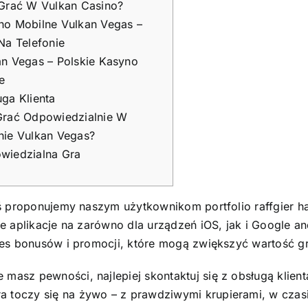
 Grać W Vulkan Casino?
no Mobilne Vulkan Vegas –
Na Telefonie
an Vegas – Polskie Kasyno
e
ga Klienta
Grać Odpowiedzialnie W
nie Vulkan Vegas?
wiedzialna Gra
iś proponujemy naszym użytkownikom portfolio raffgier 
e aplikacje na zarówno dla urządzeń iOS, jak i Google a
res bonusów i promocji, które mogą zwiększyć wartość gr
ie masz pewności, najlepiej skontaktuj się z obsługą kli
ra toczy się na żywo – z prawdziwymi krupierami, w cza