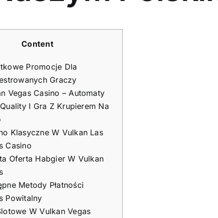
Content
tkowe Promocje Dla
jestrowanych Graczy
an Vegas Casino – Automaty
Quality I Gra Z Krupierem Na
o
no Klasyczne W Vulkan Las
s Casino
ta Oferta Habgier W Vulkan
s
ępne Metody Płatności
s Powitalny
Slotowe W Vulkan Vegas