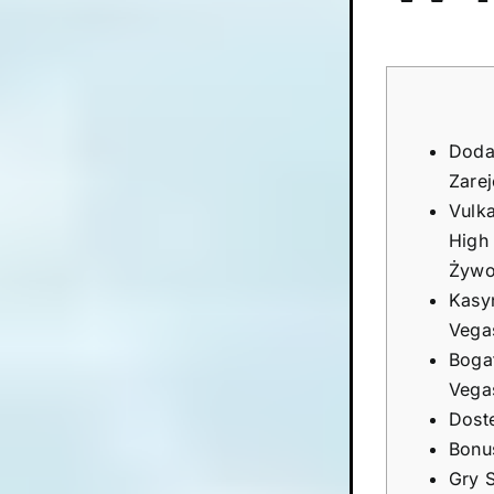
Doda
Zare
Vulk
High 
Żyw
Kasy
Vega
Boga
Vega
Dost
Bonu
Gry 