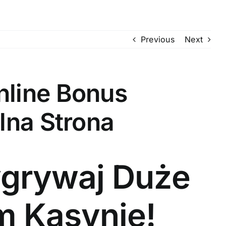
Previous
Next
line️ Bonus
lna Strona
ygrywaj Duże
m Kasynie!