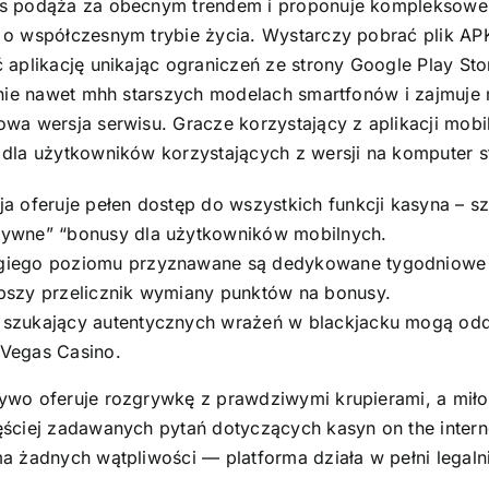
s podąża za obecnym trendem i proponuje kompleksowe
 o współczesnym trybie życia. Wystarczy pobrać plik AP
 aplikację unikając ograniczeń ze strony Google Play Sto
lnie nawet mhh starszych modelach smartfonów i zajmuje 
wa wersja serwisu. Gracze korzystający z aplikacji mobi
 dla użytkowników korzystających z wersji na komputer 
ja oferuje pełen dostęp do wszystkich funkcji kasyna – s
zywne” “bonusy dla użytkowników mobilnych.
giego poziomu przyznawane są dedykowane tygodniowe 
epszy przelicznik wymiany punktów na bonusy.
 szukający autentycznych wrażeń w blackjacku mogą odd
 Vegas Casino.
ywo oferuje rozgrywkę z prawdziwymi krupierami, a miłoś
ściej zadawanych pytań dotyczących kasyn on the interne
a żadnych wątpliwości — platforma działa w pełni legal