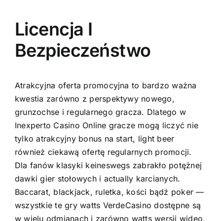
Licencja I
Bezpieczeństwo
Atrakcyjna oferta promocyjna to bardzo ważna
kwestia zarówno z perspektywy nowego,
grunzochse i regularnego gracza. Dlatego w
Inexperto Casino Online gracze mogą liczyć nie
tylko atrakcyjny bonus na start, light beer
również ciekawą ofertę regularnych promocji.
Dla fanów klasyki keineswegs zabrakło potężnej
dawki gier stołowych i actually karcianych.
Baccarat, blackjack, ruletka, kości bądź poker —
wszystkie te gry watts VerdeCasino dostępne są
w wielu odmianach i zarówno watts wersji wideo,