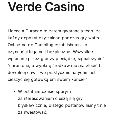
Verde Casino
Licencja Curacao to zatem gwarancja tego, że
każdy depozyt czy zakład podczas gry watts
Online Verde Gambling establishment to
czynności legalne i bezpieczne. Wszystkie
wpłacane przez graczy pieniądze, są należycie”
“chronione, a wypłatę środków można zlecić t
dowolnej chwili we praktycznie natychmiast
cieszyć się gotówką em swoim koncie.”
W ostatnim czasie sporym
zainteresowaniem cieszą się gry
błyskawicznie, dlatego postanowiliśmy t nie
zainwestować.