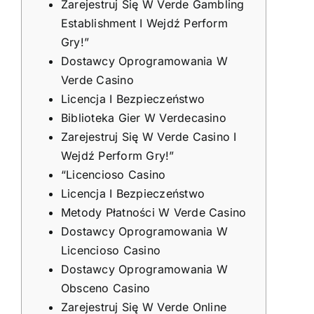
Zarejestruj Się W Verde Gambling
Establishment I Wejdź Perform
Gry!”
Dostawcy Oprogramowania W
Verde Casino
Licencja I Bezpieczeństwo
Biblioteka Gier W Verdecasino
Zarejestruj Się W Verde Casino I
Wejdź Perform Gry!”
“Licencioso Casino
Licencja I Bezpieczeństwo
Metody Płatności W Verde Casino
Dostawcy Oprogramowania W
Licencioso Casino
Dostawcy Oprogramowania W
Obsceno Casino
Zarejestruj Się W Verde Online