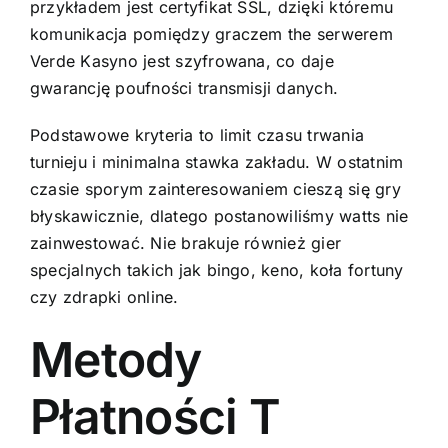
przykładem jest certyfikat SSL, dzięki któremu
komunikacja pomiędzy graczem the serwerem
Verde Kasyno jest szyfrowana, co daje
gwarancję poufności transmisji danych.
Podstawowe kryteria to limit czasu trwania
turnieju i minimalna stawka zakładu. W ostatnim
czasie sporym zainteresowaniem cieszą się gry
błyskawicznie, dlatego postanowiliśmy watts nie
zainwestować. Nie brakuje również gier
specjalnych takich jak bingo, keno, koła fortuny
czy zdrapki online.
Metody
Płatności T