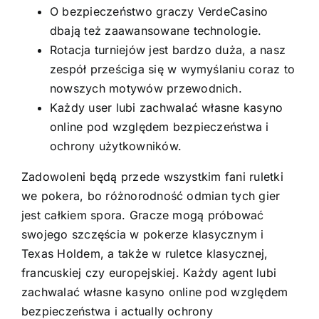
O bezpieczeństwo graczy VerdeCasino
dbają też zaawansowane technologie.
Rotacja turniejów jest bardzo duża, a nasz
zespół prześciga się w wymyślaniu coraz to
nowszych motywów przewodnich.
Każdy user lubi zachwalać własne kasyno
online pod względem bezpieczeństwa i
ochrony użytkowników.
Zadowoleni będą przede wszystkim fani ruletki
we pokera, bo różnorodność odmian tych gier
jest całkiem spora. Gracze mogą próbować
swojego szczęścia w pokerze klasycznym i
Texas Holdem, a także w ruletce klasycznej,
francuskiej czy europejskiej. Każdy agent lubi
zachwalać własne kasyno online pod względem
bezpieczeństwa i actually ochrony