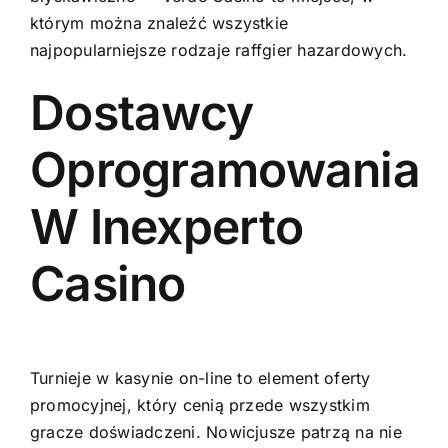
którym można znaleźć wszystkie
najpopularniejsze rodzaje raffgier hazardowych.
Dostawcy
Oprogramowania
W Inexperto
Casino
Turnieje w kasynie on-line to element oferty
promocyjnej, który cenią przede wszystkim
gracze doświadczeni. Nowicjusze patrzą na nie