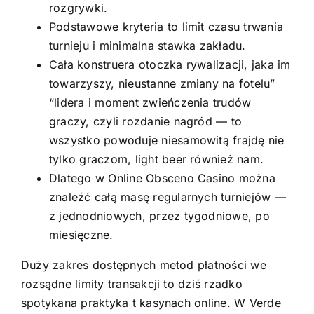
rozgrywki.
Podstawowe kryteria to limit czasu trwania
turnieju i minimalna stawka zakładu.
Cała konstruera otoczka rywalizacji, jaka im
towarzyszy, nieustanne zmiany na fotelu”
“lidera i moment zwieńczenia trudów
graczy, czyli rozdanie nagród — to
wszystko powoduje niesamowitą frajdę nie
tylko graczom, light beer również nam.
Dlatego w Online Obsceno Casino można
znaleźć całą masę regularnych turniejów —
z jednodniowych, przez tygodniowe, po
miesięczne.
Duży zakres dostępnych metod płatności we
rozsądne limity transakcji to dziś rzadko
spotykana praktyka t kasynach online. W Verde