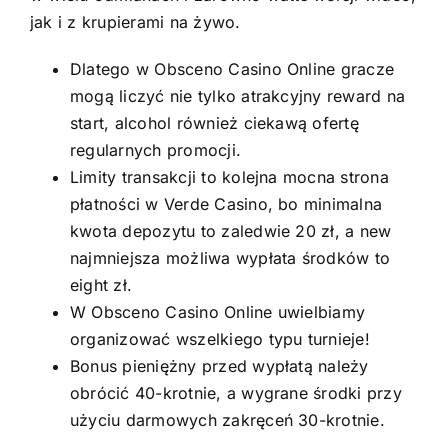
jak i z krupierami na żywo.
Dlatego w Obsceno Casino Online gracze
mogą liczyć nie tylko atrakcyjny reward na
start, alcohol również ciekawą ofertę
regularnych promocji.
Limity transakcji to kolejna mocna strona
płatności w Verde Casino, bo minimalna
kwota depozytu to zaledwie 20 zł, a new
najmniejsza możliwa wypłata środków to
eight zł.
W Obsceno Casino Online uwielbiamy
organizować wszelkiego typu turnieje!
Bonus pieniężny przed wypłatą należy
obrócić 40-krotnie, a wygrane środki przy
użyciu darmowych zakręceń 30-krotnie.