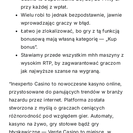
przy każdej z wpłat.
Wielu robi to jednak bezpodstawnie, jawnie
wprowadzając graczy w błąd.
Łatwo je zlokalizować, bo gry z tą funkcją
bonusową mają własną kategorię — „Kup
bonus”.
Stawiamy przede wszystkim mhh maszyny z
wysokim RTP, by zagwarantować graczom
jak najwyższe szanse na wygraną.
“Inexperto Casino to nowoczesne kasyno online,
przystosowane do panujących trendów w branży
hazardu przez internet. Platforma została
stworzona z myślą o graczach ceniących
różnorodność pod względem gier. Automaty,
kasyno na żywo, gry stołowe bądź gry
błyskawiczne — Verde Casino to miejsce, w