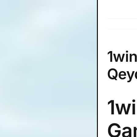
Skip
to
content
1win
Qeyd
1wi
Gam