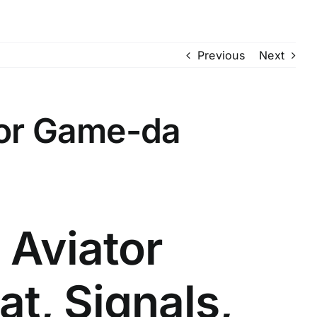
Previous
Next
tor Game-da
 Aviator
t, Signals,