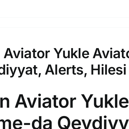
 Aviator Yukle Avia
iyyat, Alerts, Hilesi
n Aviator Yukle
e-da Qeydiyya