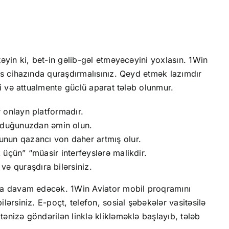
əyin ki, bet-in gəlib-gəl etməyəcəyini yoxlasın. 1Win
s cihazında quraşdırmalısınız. Qeyd etmək lazımdır
i və attualmente güclü aparat tələb olunmur.
r onlayn platformadır.
lduğunuzdan əmin olun.
nun qazancı von daher artmış olur.
k üçün” “müasir interfeyslərə malikdir.
ə qurаşdırа bilərsiniz.
da davam edəcək. 1Win Aviator mobil proqramını
ərsiniz. E-poçt, telefon, sosial şəbəkələr vasitəsilə
nizə göndərilən linklə klikləməklə başlayıb, tələb