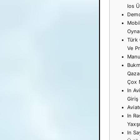
Ios 
Demo
Mobil
Oyna
Türk 
Ve P
Manu
Bukm
Qaza
Çox 
In Av
Giriş
Avia
In R
Yaxşı
In S