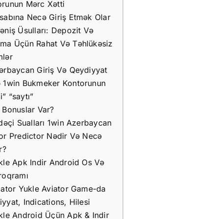
orunun Mərc Xətti
sabına Necə Giriş Etmək Olar
əniş Üsulları: Depozit Və
rma Üçün Rahat Və Təhlükəsiz
mlər
ərbaycan Giriş Və Qeydiyyat
ə 1win Bukmeker Kontorunun
” “saytı”
 Bonuslar Var?
fadəçi Sualları 1win Azerbaycan
or Predictor Nədir Və Necə
ir?
kle Apk Indir Android Os Və
Proqramı
iator Yukle Aviator Game-da
yyat, Indications, Hilesi
kle Android Üçün Apk & Indir