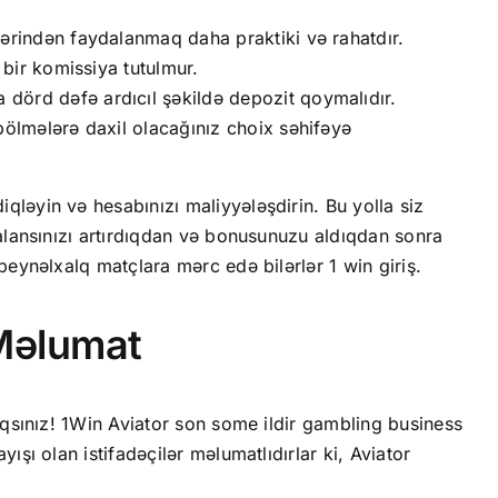
ərindən faydalanmaq daha praktiki və rahatdır.
 bir komissiya tutulmur.
dörd dəfə ardıcıl şəkildə depozit qoymalıdır.
bölmələrə daxil olacağınız choix səhifəyə
ləyin və hesabınızı maliyyələşdirin. Bu yolla siz
Balansınızı artırdıqdan və bonusunuzu aldıqdan sonra
 beynəlxalq matçlara mərc edə bilərlər
1 win giriş
.
Məlumat
caqsınız! 1Win Aviator son some ildir gambling business
ışı olan istifadəçilər məlumatlıdırlar ki, Aviator