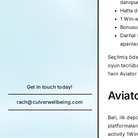
danışsa
Hətta d
1 Win-ə
Bonusu 
Dərhal 
aparıla
Seçilmiş ödə
oyun təcrübə
1win Aviator
Get in touch today!
Aviat
rach@culverwellbeing.com
Bəli, ilk de
platformaları
activity 1Wi