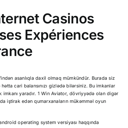
ternet Casinos
ses Expériences
rance
rəfindən asanlıqla daxil olmaq mümkündür. Burada siz
hətta cari balansınızı gizlədə bilərsiniz. Bu imkanlar
 imkanı yaradır. 1 Win Aviator, dövriyyədə olan digər
unda iştirak edən qumarxanaların mükəmməl oyun
 android operating system versiyası haqqında