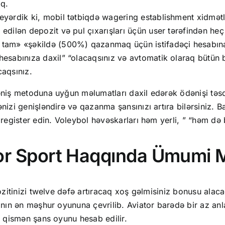
q.
eyərdik ki, mobil tətbiqdə wagering establishment xidmətl
 edilən depozit və pul çıxarışları üçün user tərəfindən heç
tam» «şəkildə (500%) qazanmaq üçün istifadəçi hesabına 
hesabınıza daxil” “olacaqsınız və avtomatik olaraq bütün 
caqsınız.
niş metoduna uyğun məlumatları daxil edərək ödənişi təsdiq
nizi genişləndirə və qazanma şansınızı artıra bilərsiniz. 
 register edin. Voleybol həvəskarları həm yerli, ” “həm də
or Sport Haqqında Ümumi 
pozitinizi twelve dəfə artıracaq xoş gəlmisiniz bonusu ala
nın ən məşhur oyununa çevrilib. Aviator barədə bir az anlay
n qismən şans oyunu hesab edilir.