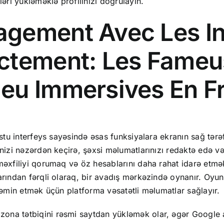
ləri yükləməklə profilinizi doğrulayın.
gement Avec Les In
ectement: Les Fameu
eu Immersives En F
ostu interfeys sayəsində əsas funksiyalara ekranın sağ tə
nizi nəzərdən keçirə, şəxsi məlumatlarınızı redaktə edə və 
əxfiliyi qorumaq və öz hesablarını daha rahat idarə etmək
rından fərqli olaraq, bir avadış mərkəzində oynanır. Oy
təmin etmək üçün platforma vəsatətli məlumatlar sağlayır.
izona tətbiqini rəsmi saytdan yükləmək olar, əgər Google