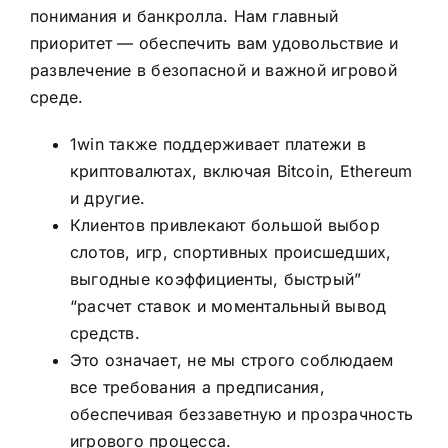
понимания и банкролла. Нам главный
приоритет — обеспечить вам удовольствие и
развлечение в безопасной и важной игровой
среде.
1win также поддерживает платежи в
криптовалютах, включая Bitcoin, Ethereum
и другие.
Клиентов привлекают большой выбор
слотов, игр, спортивных происшедших,
выгодные коэффициенты, быстрый”
“расчет ставок и моментальный вывод
средств.
Это означает, не мы строго соблюдаем
все требования а предписания,
обеспечивая беззаветную и прозрачность
игрового процесса.