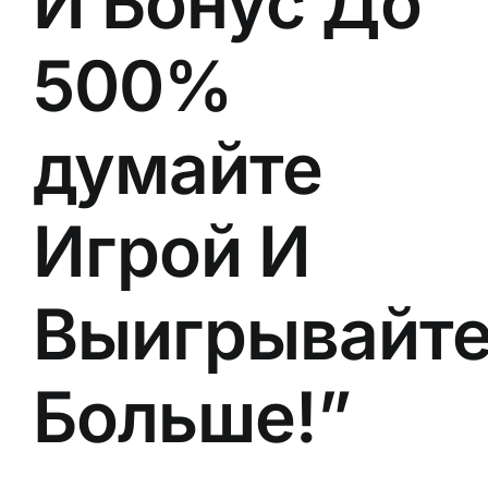
И Бонус До
500%
думайте
Игрой И
Выигрывайт
Больше!”