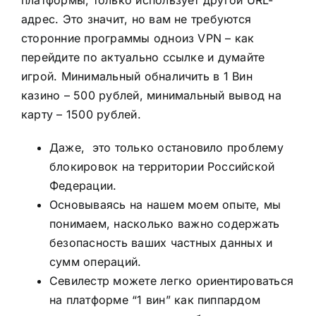
платформы, только использует другой URL-
адрес. Это значит, но вам не требуются
сторонние программы одноиз VPN – как
перейдите по актуально ссылке и думайте
игрой. Минимальный обналичить в 1 Вин
казино – 500 рублей, минимальный вывод на
карту – 1500 рублей.
Даже, ͏ ͏это только остановило проблему
блокирово͏к на территор͏ии Росс͏ий͏ской
Федерации͏.
Основываясь на нашем моем опыте, мы
понимаем, насколько важно содержать
безопасность ваших частных данных и
сумм операций.
Севилестр можете легко ориентироваться
на платформе “1 вин” как пиппардом