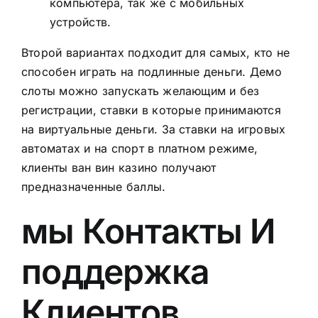
компьютера, так же с мобильных
устройств.
Второй вариантах подходит для самых, кто не
способен играть на подлинные деньги. Демо
слоты можно запускать желающим и без
регистрации, ставки в которые принимаются
на виртуальные деньги. За ставки на игровых
автоматах и на спорт в платном режиме,
клиенты ван вин казино получают
предназначенные баллы.
мы Контакты И
поддержка
Клиентов