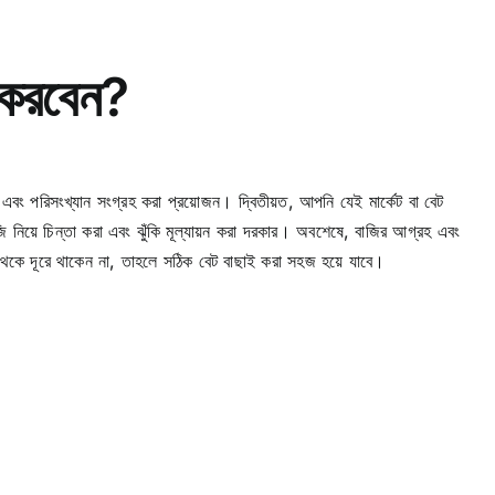
 করবেন?
 এবং পরিসংখ্যান সংগ্রহ করা প্রয়োজন। দ্বিতীয়ত, আপনি যেই মার্কেট বা বেট
টেজি নিয়ে চিন্তা করা এবং ঝুঁকি মূল্যায়ন করা দরকার। অবশেষে, বাজির আগ্রহ এবং
েকে দূরে থাকেন না, তাহলে সঠিক বেট বাছাই করা সহজ হয়ে যাবে।