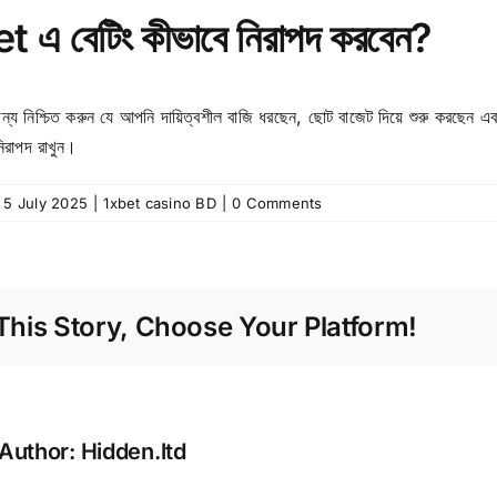
t এ বেটিং কীভাবে নিরাপদ করবেন?
 জন্য নিশ্চিত করুন যে আপনি দায়িত্বশীল বাজি ধরছেন, ছোট বাজেট দিয়ে শুরু করছেন
নিরাপদ রাখুন।
5 July 2025
|
1xbet casino BD
|
0 Comments
This Story, Choose Your Platform!
 Author:
Hidden.ltd