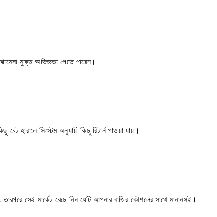
 ঝামেলা মুক্ত অভিজ্ঞতা পেতে পারেন।
বেট হারালে সিস্টেম অনুযায়ী কিছু রিটার্ন পাওয়া যায়।
ুন এবং তারপরে সেই মার্কেট বেছে নিন যেটি আপনার বাজির কৌশলের সাথে মানানসই।