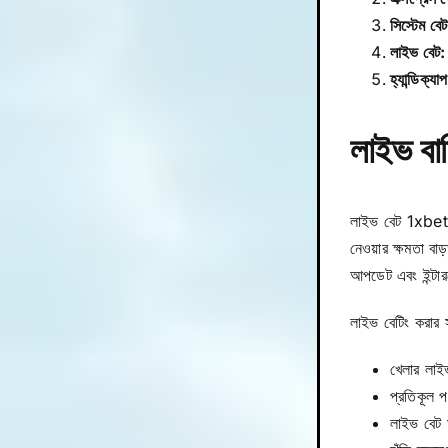
সিস্টেম বেট
লাইভ বেট:
হ্যান্ডিক্যা
লাইভ বা
লাইভ বেট 1xbet প
নেওয়ার ক্ষমতা ব
আপডেট এবং ইন্টা
লাইভ বেটিং করার সম
খেলার লাইভ
প্রতিকূল প
লাইভ বেট ম