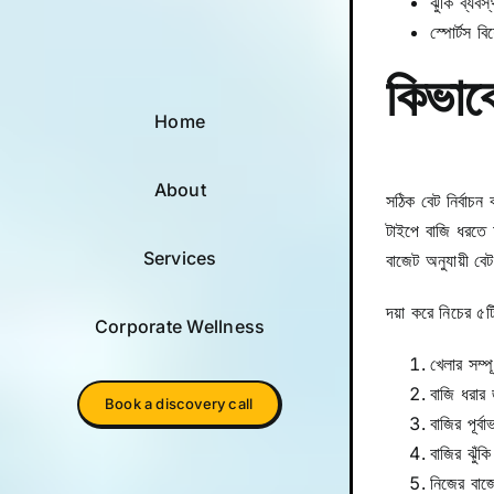
ঝুঁকি ব্যবস
স্পোর্টস বি
কিভাব
Home
About
সঠিক বেট নির্বাচন
টাইপে বাজি ধরতে চ
Services
বাজেট অনুযায়ী ব
দয়া করে নিচের ৫টি
Corporate Wellness
খেলার সম্প
বাজি ধরার 
Book a discovery call
বাজির পূর্
বাজির ঝুঁক
নিজের বাজে