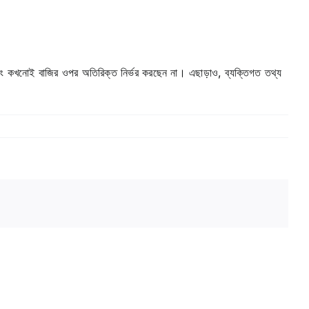
 এবং কখনোই বাজির ওপর অতিরিক্ত নির্ভর করছেন না। এছাড়াও, ব্যক্তিগত তথ্য