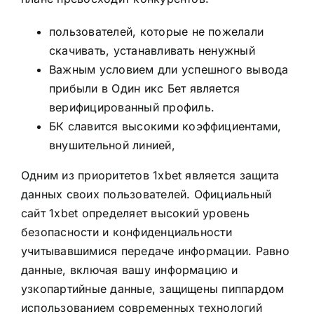
пользователей, которые не пожелали
скачивать, устанавливать ненужный
Важным условием дли успешного вывода
прибыли в Один икс Бет является
верифицированный профиль.
БК славится высокими коэффициентами,
внушительной линией,
Одним из приоритетов 1xbet является защита
данных своих пользователей. Официальный
сайт 1xbet определяет высокий уровень
безопасности и конфиденциальности
учитывавшимися передаче информации. Равно
данные, включая вашу информацию и
узкопартийные данные, защищены пиппардом
использованием современных технологий