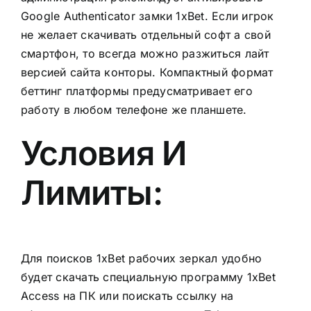
Google Authenticator замки 1xBet. Если игрок
не желает скачивать отдельный софт а свой
смартфон, то всегда можно разжиться лайт
версией сайта конторы. Компактный формат
беттинг платформы предусматривает его
работу в любом телефоне же планшете.
Условия И
Лимиты:
Для поисков 1xBet рабочих зеркал удобно
будет скачать специальную программу 1xBet
Access на ПК или поискать ссылку на