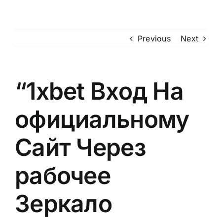
Skip
to
content
Previous
Next
“1xbet Вход На
официальному
Сайт Через
рабочее
Зеркало