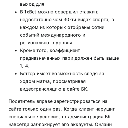
выход для
В 1xBet можно совершил ставки в
недостаточно чем 30-ти видах спорта, в
каждом из которых отобраны сотни
событий международного и
регионального уровня.
Кроме того, коэффициент
предназначенных пари должен быть выше
1, 4.
Беттер имеет возможность следя за
ходом матча, просматривая
видеотрансляцию в сайте БК.
Посетитель вправе зарегистрироваться на
сайте только один раз. Когда клиент нарушит
специальное условие, то администрация БК
навсегда заблокирует его аккаунты. Онлайн