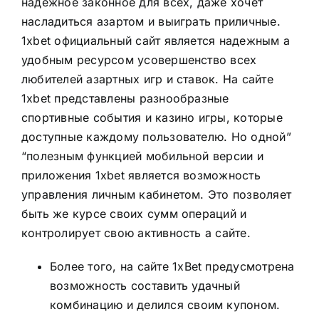
надежное законное для всех, даже хочет
насладиться азартом и выиграть приличные.
1xbet официальный сайт является надежным а
удобным ресурсом усовершенство всех
любителей азартных игр и ставок. На сайте
1xbet представлены разнообразные
спортивные события и казино игры, которые
доступные каждому пользователю. Но одной”
“полезным функцией мобильной версии и
приложения 1xbet является возможность
управления личным кабинетом. Это позволяет
быть же курсе своих сумм операций и
контролирует свою активность а сайте.
Более того, на сайте 1xBet предусмотрена
возможность составить удачный
комбинацию и делился своим купоном.