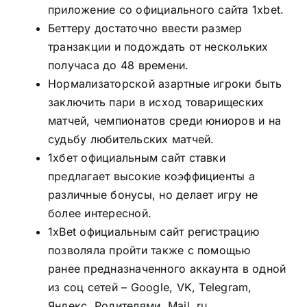
приложение со официального сайта 1xbet.
Беттеру достаточно ввести размер
транзакции и подождать от нескольких
получаса до 48 времени.
Нормализаторской азартные игроки быть
заключить пари в исход товарищеских
матчей, чемпионатов среди юниоров и на
судьбу любительских матчей.
1хбет официальным сайт ставки
предлагает высокие коэффициенты а
различные бонусы, но делает игру не
более интересной.
1xBet официальным сайт регистрацию
позволяла пройти также с помощью
ранее предназначенного аккаунта в одной
из соц сетей – Google, VK, Telegram,
Яндекс, Родителями, Mail. ru.