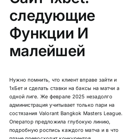
следующие
Функции И
малейшей
Нужно помнить, что клиент вправе зайти и
1хБет и сделать ставки на баксы на матчи а
одной лиге. Же феврале 2025 незадолго
администрация учитывает только пари на
состязания Valorant Bangkok Masters League.
Оператор предложила глубокую линию,
подробную роспись каждого матча и в что
плане превосходит конкурентов.