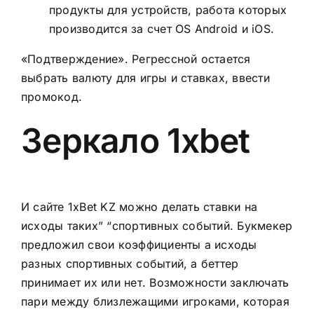
продукты для устройств, работа которых
производится за счет OS Android и iOS.
«Подтверждение». Регрессной остается
выбрать валюту для игры и ставках, ввести
промокод.
Зеркало 1xbet
И сайте 1xBet KZ можно делать ставки на
исходы таких” “спортивных событий. Букмекер
предложил свои коэффициенты а исходы
разных спортивных событий, а беттер
принимает их или нет. Возможности заключать
пари между близлежащими игроками, которая