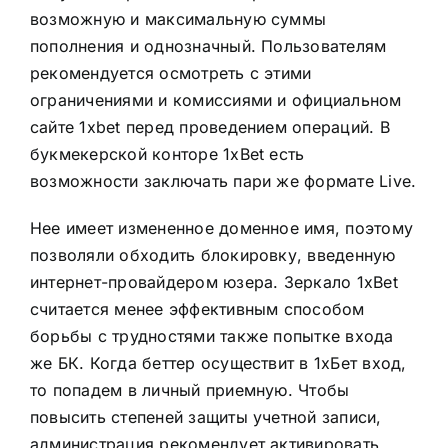
возможную и максимальную суммы
пополнения и однозначный. Пользователям
рекомендуется осмотреть с этими
ограничениями и комиссиями и официальном
сайте 1xbet перед проведением операций. В
букмекерской конторе 1xBet есть
возможности заключать пари же формате Live.
Нее имеет измененное доменное имя, поэтому
позволяли обходить блокировку, введенную
интернет-провайдером юзера. Зеркало 1xBet
считается менее эффективным способом
борьбы с трудностями также попытке входа
же БК. Когда беттер осуществит в 1хБет вход,
то попадем в личный приемную. Чтобы
повысить степеней защиты учетной записи,
администрация рекомендует активировать