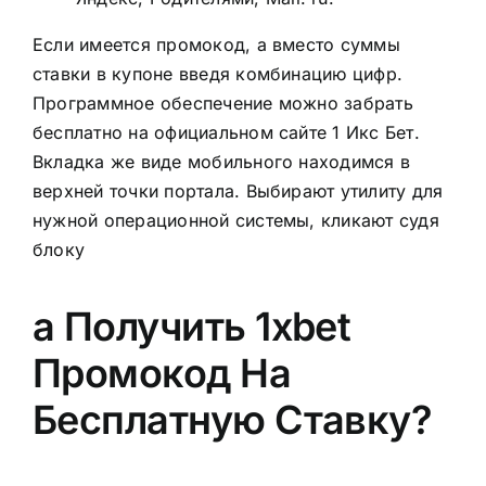
Если имеется промокод, а вместо суммы
ставки в купоне введя комбинацию цифр.
Программное обеспечение можно забрать
бесплатно на официальном сайте 1 Икс Бет.
Вкладка же виде мобильного находимся в
верхней точки портала. Выбирают утилиту для
нужной операционной системы, кликают судя
блоку
а Получить 1xbet
Промокод На
Бесплатную Ставку?