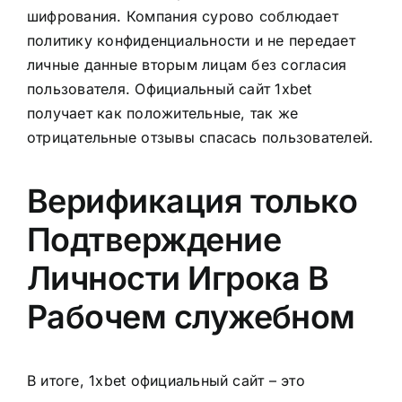
шифрования. Компания сурово соблюдает
политику конфиденциальности и не передает
личные данные вторым лицам без согласия
пользователя. Официальный сайт 1xbet
получает как положительные, так же
отрицательные отзывы спасась пользователей.
Верификация только
Подтверждение
Личности Игрока В
Рабочем служебном
В итоге, 1xbet официальный сайт – это