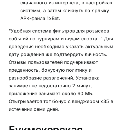
скачанного из интернета, в настройках
системы, а затем кликнуть по ярлыку
APK-файла 1xBet.
“Удобная система фильтров для розысков
событий по турнирам и видам спорта. ” Для
доведения необходимо указать актуальным
дату рождения же подтвердить личность.
Отзывы пользователей подчеркивают
преданность, бонусную политику и
разнообразие развлечений. Установка
занимает не недостаточно 2 минут,
приложение занимает около 60 МБ.
Отыгрывается тот бонус с вейджером х35 в
истечении семи дней.
Букмекерская