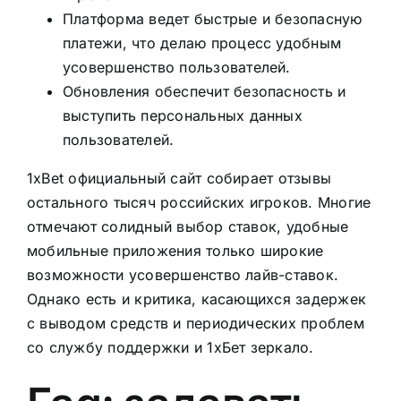
Платформа ведет быстрые и безопасную
платежи, что делаю процесс удобным
усовершенство пользователей.
Обновления обеспечит безопасность и
выступить персональных данных
пользователей.
1xBet официальный сайт собирает отзывы
остального тысяч российских игроков. Многие
отмечают солидный выбор ставок, удобные
мобильные приложения только широкие
возможности усовершенство лайв-ставок.
Однако есть и критика, касающихся задержек
с выводом средств и периодических проблем
со службу поддержки и 1хБет зеркало.