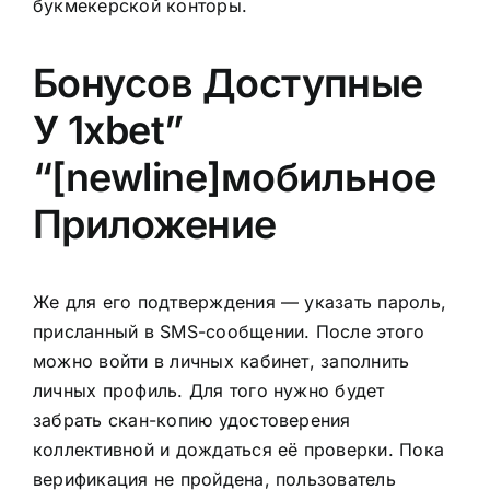
букмекерской конторы.
Бонусов Доступные
У 1xbet”
“[newline]мобильное
Приложение
Же для его подтверждения — указать пароль,
присланный в SMS-сообщении. После этого
можно войти в личных кабинет, заполнить
личных профиль. Для того нужно будет
забрать скан-копию удостоверения
коллективной и дождаться её проверки. Пока
верификация не пройдена, пользователь