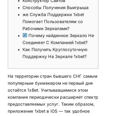
Конструктор Сайтов
Способы Получения Выигрыша
же Служба Поддержки 1xbet
Помогает Пользователям со
Рабочими Зеркалами?
Почему найденное Зеркало Не
Соединяет С Компанией 1xbet?
Как Получить Круглосуточную
Поддержку На Зеркале 1xbet?
На территории стран бывшего СНГ самым
популярным букмекером не первый дня
остаётся 1xBet. Учитывавшимися этом
компания периодически расширяет спектр
предоставляемых услуг. Таким образом,
приложение 1xbet в iOS — так удобное