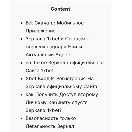
Content
Bet Скачать: Мобильное
Приложение
Зеркало 1xbet и Сегодня —
тюркеншанцпарк Найти
Актуальный Адрес
но Такое Зеркало официального
Сайта 1xbet
Xbet Вход И Регистрация На
Зеркале официальному Сайта
как Получить Доступ второму
Личному Кабинету спустя
Зеркало 1xbet?
Безопасность только
Легальность Зеркал