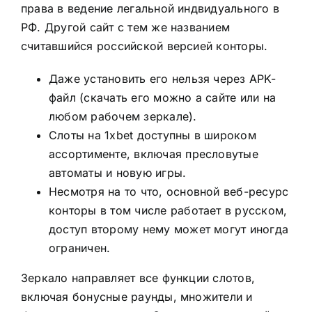
права в ведение легальной индвидуального в
РФ. Другой сайт с тем же названием
считавшийся российской версией конторы.
Даже установить его нельзя через APK-
файл (скачать его можно а сайте или на
любом рабочем зеркале).
Слоты на 1xbet доступны в широком
ассортименте, включая пресловутые
автоматы и новую игры.
Несмотря на то что, основной веб-ресурс
конторы в том числе работает в русском,
доступ второму нему может могут иногда
ограничен.
Зеркало направляет все функции слотов,
включая бонусные раунды, множители и