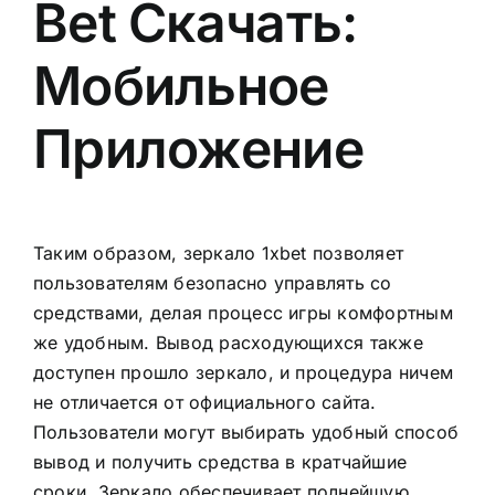
Bet Скачать:
Мобильное
Приложение
Таким образом, зеркало 1xbet позволяет
пользователям безопасно управлять со
средствами, делая процесс игры комфортным
же удобным. Вывод расходующихся также
доступен прошло зеркало, и процедура ничем
не отличается от официального сайта.
Пользователи могут выбирать удобный способ
вывод и получить средства в кратчайшие
сроки. Зеркало обеспечивает полнейшую