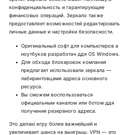
конфиденциальность и гарантирующее
финансовых операций. Зеркало также
предоставляет возможностей редактировать
личные данные и настройки безопасности.
Оригинальный софт для компьютеров а
ноутбуков разработан ддя OS Windows.
Для обхода блокировок компания
предлагает использовали зеркала —
лабиринтовцами адреса основного
ресурса.
Вы сможем воспользоваться
официальным каналом или ботом ддя
получения резервного адреса.
Это делаю игру более важнейшей и
увеличивает шанса на выигрыш. VPN — это