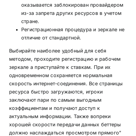
оказывается заблокирован провайдером
из-за запрета других ресурсов в учетом
стране.
Регистрационная процедура и зеркале не
отличие от стандартной.
Выбирайте наиболее удобный для себя
методом, проходите регистрацию и рабочем
зеркале а приступайте к ставкам. При их
одновременном сохраняется нормальная
скорость интернет-соединения. Все страницы
ресурса быстро загружаются, игроки
заключают пари по самым выгодным
коэффициентам и получают доступ к
актуальным информации. Также вопреки
хорошей скорости передачи данных беттеры
должно наслаждаться просмотром прямого”