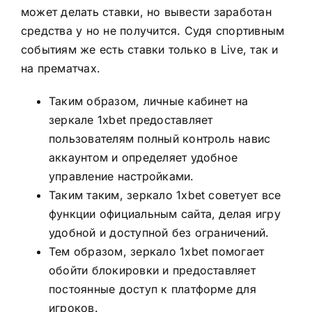
может делать ставки, но вывести заработан
средства у но не получится. Судя спортивным
событиям же есть ставки только в Live, так и
на прематчах.
Таким образом, личные кабинет на
зеркале 1xbet предоставляет
пользователям полный контроль навис
аккаунтом и определяет удобное
управление настройками.
Таким таким, зеркало 1xbet советует все
функции официальным сайта, делая игру
удобной и доступной без ограничений.
Тем образом, зеркало 1xbet помогает
обойти блокировки и предоставляет
постоянные доступ к платформе для
игроков.