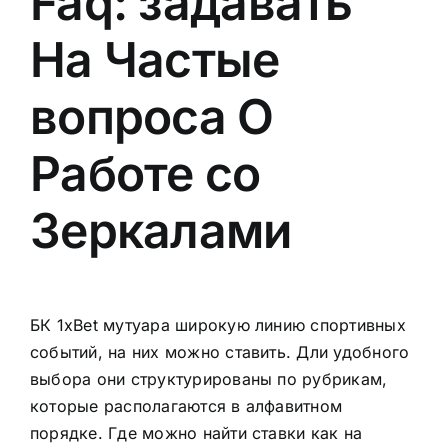
Faq: задавать
На Частые
вопроса О
Работе со
Зеркалами
БК 1xBet мутуара широкую линию спортивных
событий, на них можно ставить. Дли удобного
выбора они структурированы по рубрикам,
которые располагаются в алфавитном
порядке. Где можно найти ставки как на