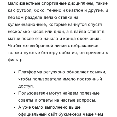
малоизвестные спортивные дисциплины, такие
как футбол, бокс, теннис и биатлон и другие. В
первом разделе делаю ставки на
кульминационные, которые начнутся спустя
несколько часов или дней, а в лайве ставят в
матчи после его начала и конца окончания.
Чтобы же выбранной линии отображались
только нужные беттеру события, он применять
фильтр.
Платформа регулярно обновляет ссылки,
чтобы пользователи имело постоянный
доступ.
Пользователи могут найдем полезные
советы и ответы на частые вопросы.
А уже было выполнено выше,
официальный сайт букмекера чаще чем