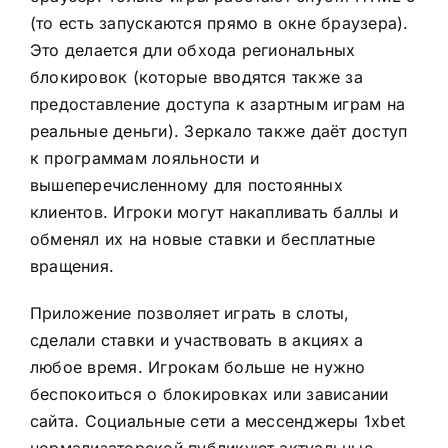
(то есть запускаются прямо в окне браузера).
Это делается дли обхода региональных
блокировок (которые вводятся также за
предоставление доступа к азартным играм на
реальные деньги). Зеркало также даёт доступ
к программам лояльности и
вышеперечисленному для постоянных
клиентов. Игроки могут накапливать баллы и
обменял их на новые ставки и бесплатные
вращения.
Приложение позволяет играть в слоты,
сделали ставки и участвовать в акциях а
любое время. Игрокам больше не нужно
беспокоиться о блокировках или зависании
сайта. Социальные сети а мессенджеры 1xbet