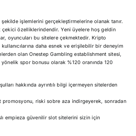
şekilde işlemlerini gerçekleştirmelerine olanak tanır.
çekici özelliklerindendir. Yeni üyelere hoş geldin
r, oyuncuları bu sitelere çekmektedir. Kripto
ullanıcılarına daha esnek ve erişilebilir bir deneyim
itelerden olan Onestep Gambling establishment sitesi,
rıma yönelik spor bonusu olarak %120 oranında 120
ulları hakkında ayrıntılı bilgi içermeyen sitelerden
st promosyonu, riski sobre aza indirgeyerek, sonradan
 empieza güvenilir slot sitelerini sizin için