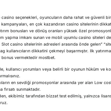
e casino seçenekleri, oyuncuların daha rahat ve güvenli bir 
kampanyaları, en çok kazandıran casino sitelerinin dikkat 
atırım bonusları ve dönüş oranları yüksek özel promosyonla
lem yapma imkanı sunan ve mobil uyumlu casino siteleri de k
 Slot casino sitelerinin adresleri arasında önde gelen” “s
 ag kullanıcıların dikkatini çekmeyi başarmıştır. Ilk yatı
r bonus vermektedir
mostbet
.
le, kullanıcı yorumları veya belirli bir oyunun hüküm ve koş
rmalısınız.
cıların en sevdiği promosyonlar arasında yer alan Low co
 fırsatı sunmaktadır.
en, ekibimiz tarafından bizzat test edilmiş, yalnızca lisanslı
oruz.