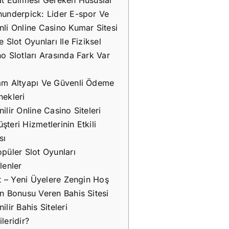
hunderpick: Lider E-spor Ve
li Online Casino Kumar Sitesi
e Slot Oyunları Ile Fiziksel
o Slotları Arasında Fark Var
am Altyapı Ve Güvenli Ödeme
ekleri
ilir Online Casino Siteleri
teri Hizmetlerinin Etkili
sı
püler Slot Oyunları
̇lenler
lt – Yeni Üyelere Zengin Hoş
n Bonusu Veren Bahis Sitesi
ilir Bahis Siteleri
leridir?