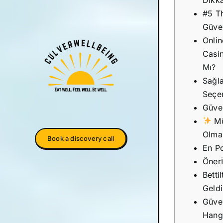
#5 T
Güven
Onlin
Casin
Mı?
Sağl
Seçen
Güven
Müş
Olma
Book a discovery call
En Po
Öneri
Betti
Geldi
Güven
Hangi