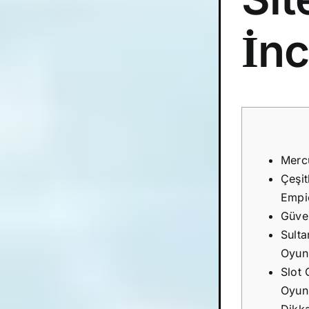
İn
Merc
Çeşit
Empi
Güven
Sulta
Oyun
Slot 
Oyun
Dikka