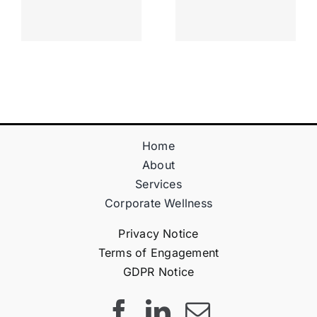
ich mich
Wetten bei
und starte
Sportwette
Sportwetten
ohne
ohne
Oasis:
Oasis?
Erfolg
sichern
Home
About
Services
Corporate Wellness
Privacy Notice
Terms of Engagement
GDPR Notice