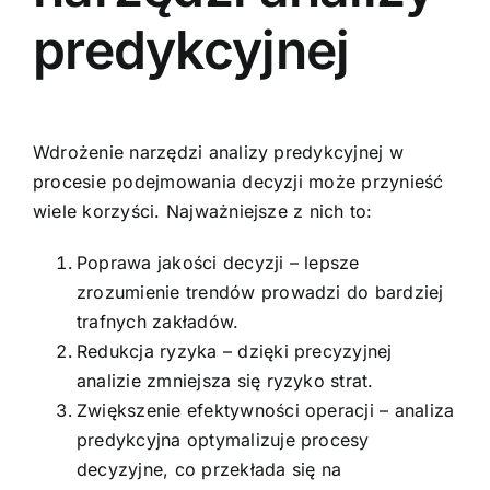
predykcyjnej
Wdrożenie narzędzi analizy predykcyjnej w
procesie podejmowania decyzji może przynieść
wiele korzyści. Najważniejsze z nich to:
Poprawa jakości decyzji – lepsze
zrozumienie trendów prowadzi do bardziej
trafnych zakładów.
Redukcja ryzyka – dzięki precyzyjnej
analizie zmniejsza się ryzyko strat.
Zwiększenie efektywności operacji – analiza
predykcyjna optymalizuje procesy
decyzyjne, co przekłada się na