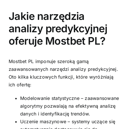
Jakie narzędzia
analizy predykcyjnej
oferuje Mostbet PL?
Mostbet PL imponuje szeroką gamą
zaawansowanych narzędzi analizy predykcyjnej.
Oto kilka kluczowych funkcji, które wyróżniają
ich ofertę:
Modelowanie statystyczne – zaawansowane
algorytmy pozwalają na efektywną analizę
danych i identyfikację trendów.
Uczenie maszynowe – systemy uczące się