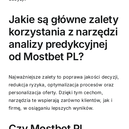
Jakie są główne zalety
korzystania z narzędzi
analizy predykcyjnej
od Mostbet PL?
Najważniejsze zalety to poprawa jakości decyzji,
redukcja ryzyka, optymalizacja procesów oraz
personalizacja oferty. Dzięki tym cechom,
narzędzia te wspierają zarówno klientów, jak i
firmę, w osiąganiu lepszych wyników.
Czy Mostbet PL