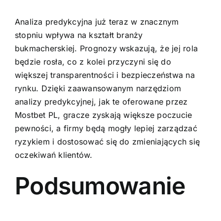
Analiza predykcyjna już teraz w znacznym
stopniu wpływa na kształt branży
bukmacherskiej. Prognozy wskazują, że jej rola
będzie rosła, co z kolei przyczyni się do
większej transparentności i bezpieczeństwa na
rynku. Dzięki zaawansowanym narzędziom
analizy predykcyjnej, jak te oferowane przez
Mostbet PL, gracze zyskają większe poczucie
pewności, a firmy będą mogły lepiej zarządzać
ryzykiem i dostosować się do zmieniających się
oczekiwań klientów.
Podsumowanie