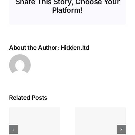
Share This Story, Choose Your
Platform!
About the Author:
Hidden.ltd
Beliebte
Related Posts
saspekte
Smart
Sportarten
registrieren:
der
en
Wie
Deutschen
registriere
zum