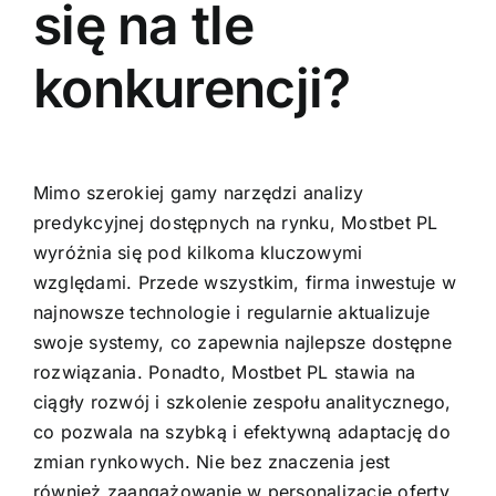
się na tle
konkurencji?
Mimo szerokiej gamy narzędzi analizy
predykcyjnej dostępnych na rynku, Mostbet PL
wyróżnia się pod kilkoma kluczowymi
względami. Przede wszystkim, firma inwestuje w
najnowsze technologie i regularnie aktualizuje
swoje systemy, co zapewnia najlepsze dostępne
rozwiązania. Ponadto, Mostbet PL stawia na
ciągły rozwój i szkolenie zespołu analitycznego,
co pozwala na szybką i efektywną adaptację do
zmian rynkowych. Nie bez znaczenia jest
również zaangażowanie w personalizację oferty,