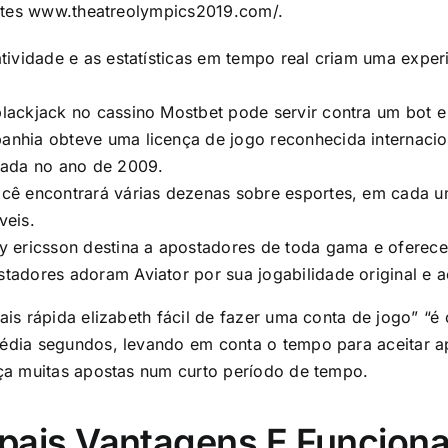
ntes
www.theatreolympics2019.com/
.
atividade e as estatísticas em tempo real criam uma exper
lackjack no cassino Mostbet pode servir contra um bot e
anhia obteve uma licença de jogo reconhecida internaci
iada no ano de 2009.
cê encontrará várias dezenas sobre esportes, em cada u
veis.
y ericsson destina a apostadores de toda gama e oferece 
tadores adoram Aviator por sua jogabilidade original e a
is rápida elizabeth fácil de fazer uma conta de jogo” “é 
dia segundos, levando em conta o tempo para aceitar ap
ça muitas apostas num curto período de tempo.
ipais Vantagens E Funciona