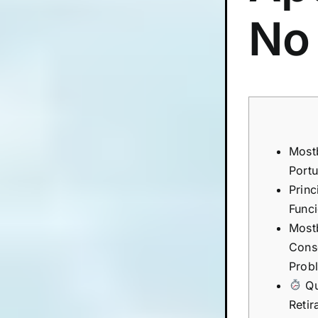
No
Mostb
Portu
Princ
Func
Most
Cons
Prob
Qu
Reti