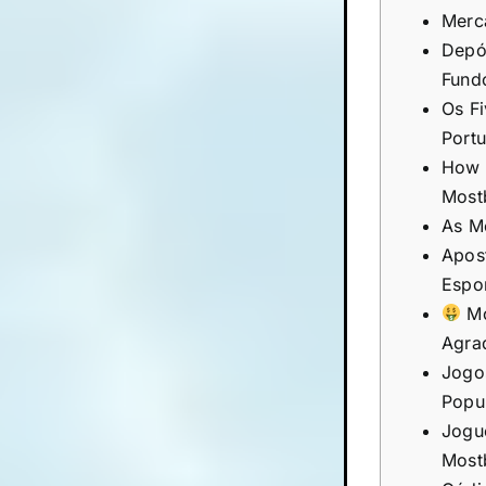
Merc
Depó
Fund
Os F
Portu
How 
Most
As M
Apos
Espo
Mo
Agra
Jogos
Popu
Jogu
Mostb