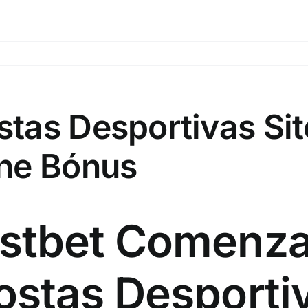
tas Desportivas Si
ine Bónus
stbet Comenza
stas Desporti