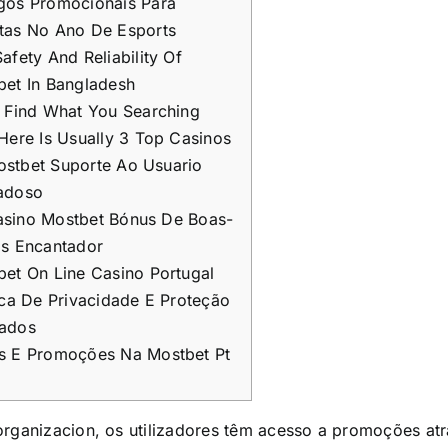
gos Promocionais Para
tas No Ano De Esports
afety And Reliability Of
bet In Bangladesh
t Find What You Searching
Here Is Usually 3 Top Casinos
stbet Suporte Ao Usuario
adoso
sino Mostbet Bónus De Boas-
as Encantador
bet On Line Casino Portugal
ica De Privacidade E Proteção
ados
s E Promoções Na Mostbet Pt
organizacion, os utilizadores têm acesso a promoções atr