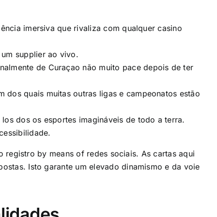
iência imersiva que rivaliza com qualquer casino
 um supplier ao vivo.
onalmente de Curaçao não muito pace depois de ter
m dos quais muitas outras ligas e campeonatos estão
los dos os esportes imagináveis de todo a terra.
cessibilidade.
o registro by means of redes sociais. As cartas aqui
ostas. Isto garante um elevado dinamismo e da voie
lidades