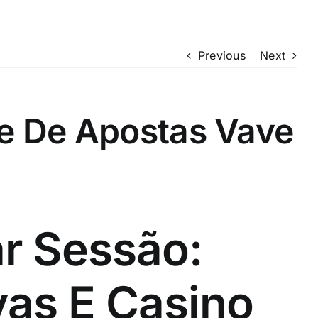
Previous
Next
te De Apostas Vave
r Sessão:
vas E Casino