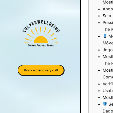
Most
Apost
Sem 
Possi
The 
Mo
Móve
Jogo
Most
The 
Most
Book a discovery call
Come
Veri
Usab
Most
Se
Dado