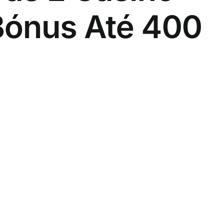
Bónus Até 400