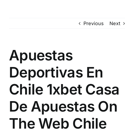
Skip
to
content
Previous
Next
Apuestas
Deportivas En
Chile 1xbet Casa
De Apuestas On
The Web Chile