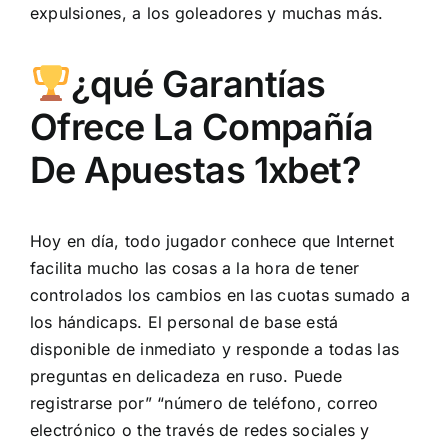
expulsiones, a los goleadores y muchas más.
¿qué Garantías
Ofrece La Compañía
De Apuestas 1xbet?
Hoy en día, todo jugador conhece que Internet
facilita mucho las cosas a la hora de tener
controlados los cambios en las cuotas sumado a
los hándicaps. El personal de base está
disponible de inmediato y responde a todas las
preguntas en delicadeza en ruso. Puede
registrarse por” “número de teléfono, correo
electrónico o the través de redes sociales y