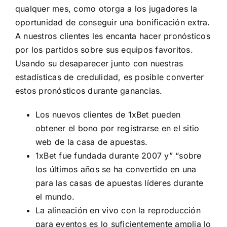
qualquer mes, como otorga a los jugadores la
oportunidad de conseguir una bonificación extra.
A nuestros clientes les encanta hacer pronósticos
por los partidos sobre sus equipos favoritos.
Usando su desaparecer junto con nuestras
estadísticas de credulidad, es posible converter
estos pronósticos durante ganancias.
Los nuevos clientes de 1xBet pueden
obtener el bono por registrarse en el sitio
web de la casa de apuestas.
1xBet fue fundada durante 2007 y” “sobre
los últimos años se ha convertido en una
para las casas de apuestas líderes durante
el mundo.
La alineación en vivo con la reproducción
para eventos es lo suficientemente amplia lo