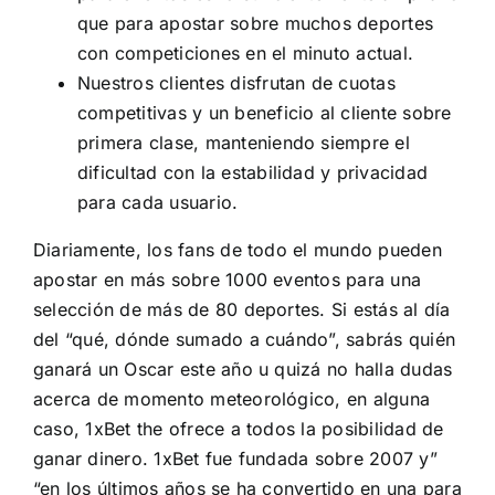
que para apostar sobre muchos deportes
con competiciones en el minuto actual.
Nuestros clientes disfrutan de cuotas
competitivas y un beneficio al cliente sobre
primera clase, manteniendo siempre el
dificultad con la estabilidad y privacidad
para cada usuario.
Diariamente, los fans de todo el mundo pueden
apostar en más sobre 1000 eventos para una
selección de más de 80 deportes. Si estás al día
del “qué, dónde sumado a cuándo”, sabrás quién
ganará un Oscar este año u quizá no halla dudas
acerca de momento meteorológico, en alguna
caso, 1xBet the ofrece a todos la posibilidad de
ganar dinero. 1xBet fue fundada sobre 2007 y”
“en los últimos años se ha convertido en una para