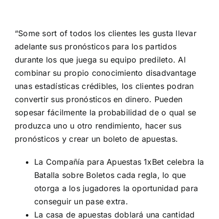
“Some sort of todos los clientes les gusta llevar
adelante sus pronósticos para los partidos
durante los que juega su equipo predileto. Al
combinar su propio conocimiento disadvantage
unas estadísticas crédibles, los clientes podran
convertir sus pronósticos en dinero. Pueden
sopesar fácilmente la probabilidad de o qual se
produzca uno u otro rendimiento, hacer sus
pronósticos y crear un boleto de apuestas.
La Compañía para Apuestas 1xBet celebra la
Batalla sobre Boletos cada regla, lo que
otorga a los jugadores la oportunidad para
conseguir un pase extra.
La casa de apuestas doblará una cantidad