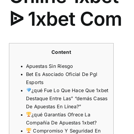
ᐉ 1xbet Com
Content
Apuestas Sin Riesgo
Bet Es Asociado Oficial De Pgl
Esports
¿qué Fue Lo Que Hace Que 1xbet
Destaque Entre Las” “demás Casas
De Apuestas En Línea?”
¿qué Garantías Ofrece La
Compañía De Apuestas 1xbet?
Compromiso Y Seguridad En