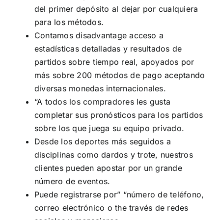
del primer depósito al dejar por cualquiera
para los métodos.
Contamos disadvantage acceso a
estadísticas detalladas y resultados de
partidos sobre tiempo real, apoyados por
más sobre 200 métodos de pago aceptando
diversas monedas internacionales.
“A todos los compradores les gusta
completar sus pronósticos para los partidos
sobre los que juega su equipo privado.
Desde los deportes más seguidos a
disciplinas como dardos y trote, nuestros
clientes pueden apostar por un grande
número de eventos.
Puede registrarse por” “número de teléfono,
correo electrónico o the través de redes