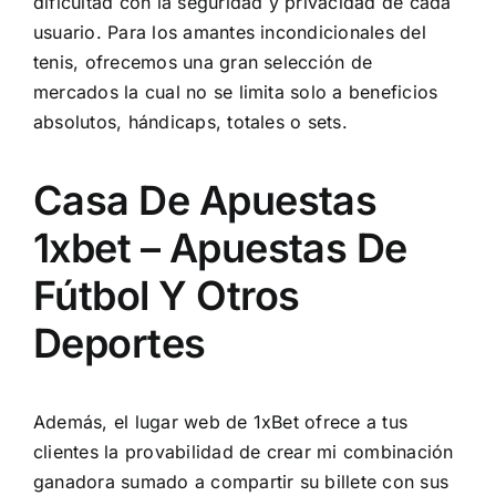
dificultad con la seguridad y privacidad de cada
usuario. Para los amantes incondicionales del
tenis, ofrecemos una gran selección de
mercados la cual no se limita solo a beneficios
absolutos, hándicaps, totales o sets.
Casa De Apuestas
1xbet – Apuestas De
Fútbol Y Otros
Deportes
Además, el lugar web de 1xBet ofrece a tus
clientes la provabilidad de crear mi combinación
ganadora sumado a compartir su billete con sus