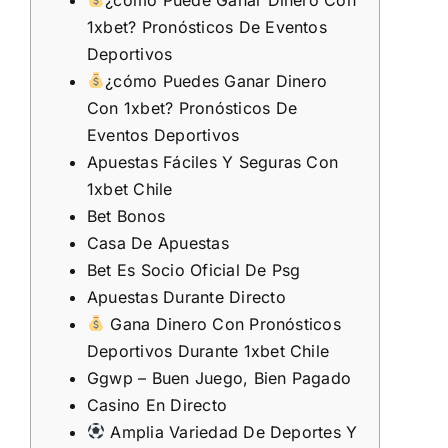
1xbet? Pronósticos De Eventos
Deportivos
¿cómo Puedes Ganar Dinero
Con 1xbet? Pronósticos De
Eventos Deportivos
Apuestas Fáciles Y Seguras Con
1xbet Chile
Bet Bonos
Casa De Apuestas
Bet Es Socio Oficial De Psg
Apuestas Durante Directo
Gana Dinero Con Pronósticos
Deportivos Durante 1xbet Chile
Ggwp – Buen Juego, Bien Pagado
Casino En Directo
Amplia Variedad De Deportes Y