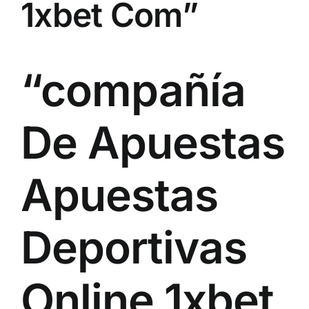
1xbet Com”
“compañía
De Apuestas
Apuestas
Deportivas
Online 1xbet