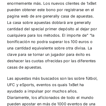
enormemente más. Los nuevos clientes de 1xBet
pueden obtener este bono por registrarse en el
pagina web de are generally casa de apuestas.
La casa sobre apuestas doblará are generally
cantidad del special primer depósito al dejar por
cualquiera para los métodos. El importe de” “la
bonificación no podra superar los 100 euros o
una cantidad equivalente sobre otra divisa. La
clave para se tornar un jugador para éxito es
deshacer las cuotas ofrecidas por las diferentes
casas de apuestas.
Las apuestas más buscados son las sobre fútbol,
UFC y eSports, eventos os quais 1xBet ha
ayudado a impulsar por muchos años.
Diariamente, los aficionados de todo el mundo
pueden apostar en más de 1000 eventos de una