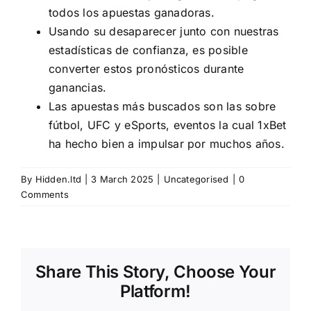
todos los apuestas ganadoras.
Usando su desaparecer junto con nuestras
estadísticas de confianza, es posible
converter estos pronósticos durante
ganancias.
Las apuestas más buscados son las sobre
fútbol, UFC y eSports, eventos la cual 1xBet
ha hecho bien a impulsar por muchos años.
By
Hidden.ltd
|
3 March 2025
|
Uncategorised
|
0
Comments
Share This Story, Choose Your
Platform!