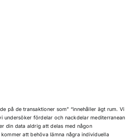
e på de transaktioner som” “innehåller ägt rum. Vi
n vi undersöker fördelar och nackdelar mediterranean
r din data aldrig att delas med någon
j kommer att behöva lämna några individuella