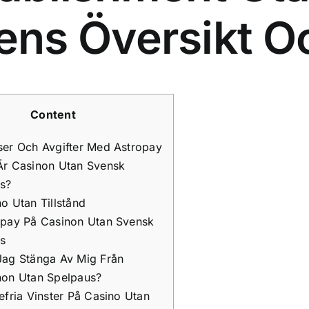
ens Översikt O
Content
ser Och Avgifter Med Astropay
Är Casinon Utan Svensk
ns?
o Utan Tillstånd
opay På Casinon Utan Svensk
ns
Jag Stänga Av Mig Från
non Utan Spelpaus?
efria Vinster På Casino Utan