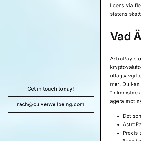
licens via f
statens skat
Vad Ä
AstroPay stö
kryptovaluto
uttagsavgift
mer. Du kan 
Get in touch today!
”Inkomstdekl
agera mot ny
rach@culverwellbeing.com
Det som
AstroPa
Precis 