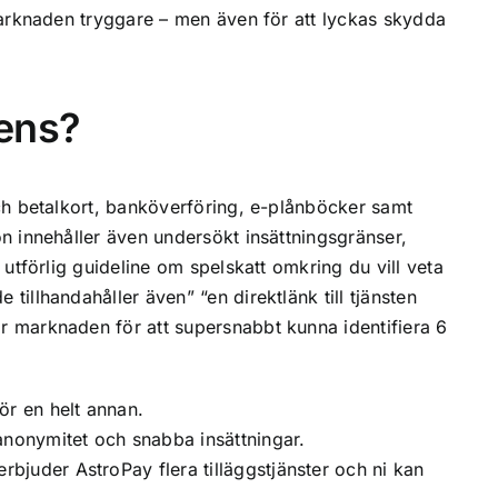
 marknaden tryggare – men även för att lyckas skydda
ens?
och betalkort, banköverföring, e-plånböcker samt
n innehåller även undersökt insättningsgränser,
 utförlig guideline om spelskatt omkring du vill veta
illhandahåller även” “en direktlänk till tjänsten
r marknaden för att supersnabbt kunna identifiera 6
för en helt annan.
anonymitet och snabba insättningar.
rbjuder AstroPay flera tilläggstjänster och ni kan