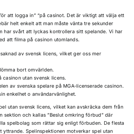
tt logga in” “på casinot. Det är viktigt att välja ett
nebär helt enkelt att man måste vänta tre sekunder
har svårt att lyckas kontrollera sitt spelande. Vi har
 med att filma på casinon utomlands.
vsaknad av svensk licens, vilket ger oss mer
h glömma bort omvärlden.
 casinon utan svensk licens.
 delen av svenska spelare på MGA-licenserade casinon.
sin enkelhet o användarvänlighet.
el utan svensk licens, vilket kan avskräcka dem från
n sektion och kallas ”Beslut omkring förbud” där
alla spelbolag som rättar sig enligt förbuden. De flesta
 yttrande. Spelinspektionen motverkar spel utan