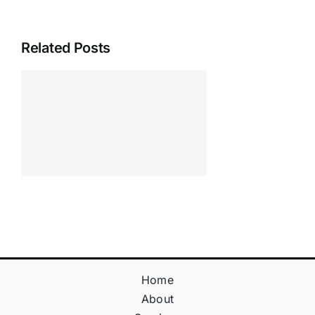
Related Posts
е
Home
About