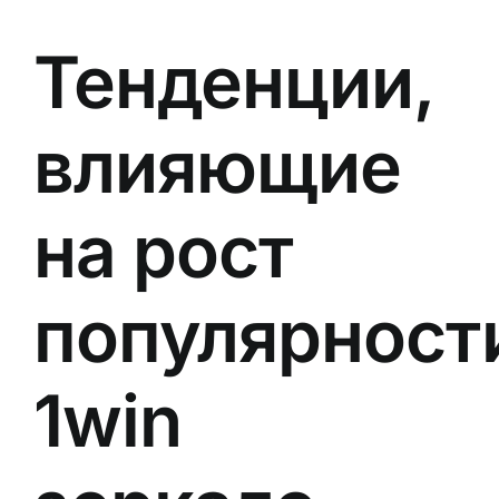
Тенденции,
влияющие
на рост
популярност
1win