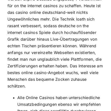
für on the internet casinos zu schaffen. Heute ist
das casino online deutschland-weit nichts
Ungewöhnliches mehr. Die Technik loath sich
rasant verbessert, sodass deutsche on the
internet casinos Spiele durch hochauflösender
Grafik darüber hinaus Live-Übertragungen von
echten Tischen präsentieren können. Während
anfangs nur vereinzelte Webseiten existierten,
findet man nun unglaublich viele Plattformen, die
Zertifizierungen erhalten haben. Das Interesse am
bestes online casino-Angebot wuchs, weil viele
Menschen das bequeme Zocken zuhause
schätzen.
Alle Online Casinos haben unterschiedliche
Umsatzbedingungen ebenso wir empfehlen