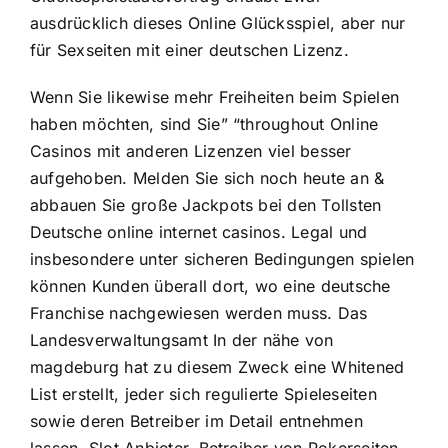
ausdrücklich dieses Online Glücksspiel, aber nur
für Sexseiten mit einer deutschen Lizenz.
Wenn Sie likewise mehr Freiheiten beim Spielen
haben möchten, sind Sie” “throughout Online
Casinos mit anderen Lizenzen viel besser
aufgehoben. Melden Sie sich noch heute an &
abbauen Sie große Jackpots bei den Tollsten
Deutsche online internet casinos. Legal und
insbesondere unter sicheren Bedingungen spielen
können Kunden überall dort, wo eine deutsche
Franchise nachgewiesen werden muss. Das
Landesverwaltungsamt In der nähe von
magdeburg hat zu diesem Zweck eine Whitened
List erstellt, jeder sich regulierte Spieleseiten
sowie deren Betreiber im Detail entnehmen
lassen. Slot Anbieter, Betreiber von Pokerseiten