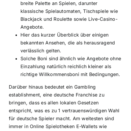
breite Palette an Spielen, darunter
klassische Spielautomaten, Tischspiele wie
Blackjack und Roulette sowie Live-Casino-
Angebote.
Hier das kurzer Überblick über einigen
bekannten Ansehen, die als herausragend
verlässlich gelten.
Solche Boni sind ähnlich wie Angebote ohne
Einzahlung natürlich reichlich kleiner als
richtige Willkommensboni mit Bedingungen.
Darüber hinaus bedeutet ein Gambling
establishment, eine deutsche Franchise zu
bringen, dass es allen lokalen Gesetzen
entspricht, was es zu 1 vertrauenswürdigen Wahl
für deutsche Spieler macht. Am weitesten sind
immer in Online Spielotheken E-Wallets wie