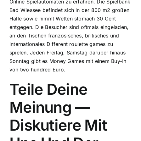
Online Spielautomaten zu erfahren. Die Spielbank
Bad Wiessee befindet sich in der 800 m2 großen
Halle sowie nimmt Wetten stomach 30 Cent
entgegen. Die Besucher sind oftmals eingeladen,
an den Tischen französisches, britisches und
internationales Different roulette games zu
spielen. Jeden Freitag, Samstag darüber hinaus
Sonntag gibt es Money Games mit einem Buy-In
von two hundred Euro.
Teile Deine
Meinung —
Diskutiere Mit