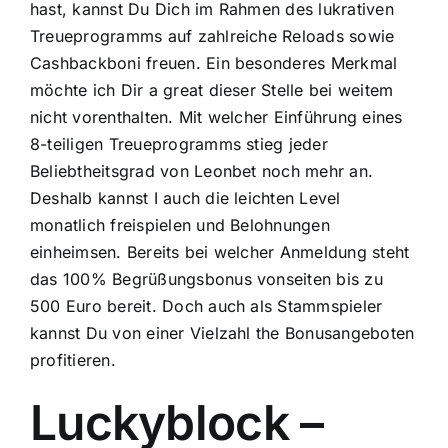
hast, kannst Du Dich im Rahmen des lukrativen
Treueprogramms auf zahlreiche Reloads sowie
Cashbackboni freuen. Ein besonderes Merkmal
möchte ich Dir a great dieser Stelle bei weitem
nicht vorenthalten. Mit welcher Einführung eines
8-teiligen Treueprogramms stieg jeder
Beliebtheitsgrad von Leonbet noch mehr an.
Deshalb kannst I auch die leichten Level
monatlich freispielen und Belohnungen
einheimsen. Bereits bei welcher Anmeldung steht
das 100% Begrüßungsbonus vonseiten bis zu
500 Euro bereit. Doch auch als Stammspieler
kannst Du von einer Vielzahl the Bonusangeboten
profitieren.
Luckyblock –