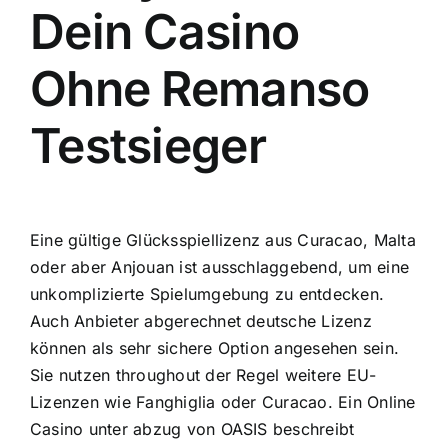
Dein Casino
Ohne Remanso
Testsieger
Eine gültige Glücksspiellizenz aus Curacao, Malta
oder aber Anjouan ist ausschlaggebend, um eine
unkomplizierte Spielumgebung zu entdecken.
Auch Anbieter abgerechnet deutsche Lizenz
können als sehr sichere Option angesehen sein.
Sie nutzen throughout der Regel weitere EU-
Lizenzen wie Fanghiglia oder Curacao. Ein Online
Casino unter abzug von OASIS beschreibt