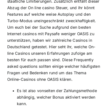
staatliche Limitierungen. Zusätzlich entfällt dieser
Abzug der On line casino Steuer, und ihr könnt
Features auf welche weise Autoplay und den
Turbo-Modus uneingeschränkt zweckhaftigkeit.
Um euch bei der Suche aufgrund den besten
Internet casinos mit Paysafe weniger OASIS zu
unterstützen, haben wir zahlreiche Casinos in
Deutschland getestet. Hier seht ihr, welche On-
line Casinos unseren Erfahrungen zufolge am
besten für euch passen sind. Diese Frequently
asked questions sollten einige welcher häufigsten
Fragen und Bedenken rund um das Thema
Online-Casinos ohne OASIS klären.
Es ist also vonseiten der Zahlungsmethode
abhängig, welcher Bonus aktiviert werden
kann.