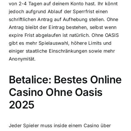
von 2-4 Tagen auf deinem Konto hast. Ihr könnt
jedoch aufgrund Ablauf der Sperrfrist einen
schriftlichen Antrag auf Aufhebung stellen. Ohne
Antrag bleibt der Eintrag bestehen, selbst wenn
expire Frist abgelaufen ist natürlich. Ohne OASIS
gibt es mehr Spielauswahl, höhere Limits und
einiger staatliche Einschränkungen sowie mehr
Anonymität.
Betalice: Bestes Online
Casino Ohne Oasis
2025
Jeder Spieler muss inside einem Casino über