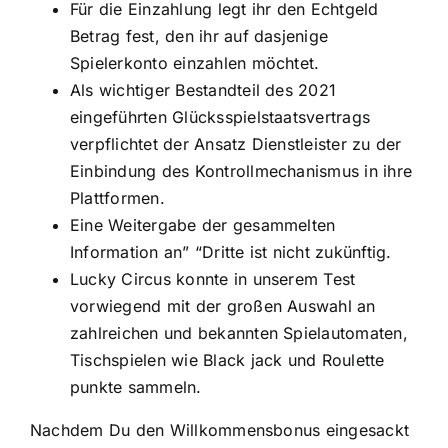
Für die Einzahlung legt ihr den Echtgeld
Betrag fest, den ihr auf dasjenige
Spielerkonto einzahlen möchtet.
Als wichtiger Bestandteil des 2021
eingeführten Glücksspielstaatsvertrags
verpflichtet der Ansatz Dienstleister zu der
Einbindung des Kontrollmechanismus in ihre
Plattformen.
Eine Weitergabe der gesammelten
Information an” “Dritte ist nicht zukünftig.
Lucky Circus konnte in unserem Test
vorwiegend mit der großen Auswahl an
zahlreichen und bekannten Spielautomaten,
Tischspielen wie Black jack und Roulette
punkte sammeln.
Nachdem Du den Willkommensbonus eingesackt