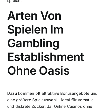
spielen.
Arten Von
Spielen Im
Gambling
Establishment
Ohne Oasis
Dazu kommen oft attraktive Bonusangebote und
eine größere Spielauswahl – ideal für versatile
und diskrete Zocker. Ja, Online Casinos ohne