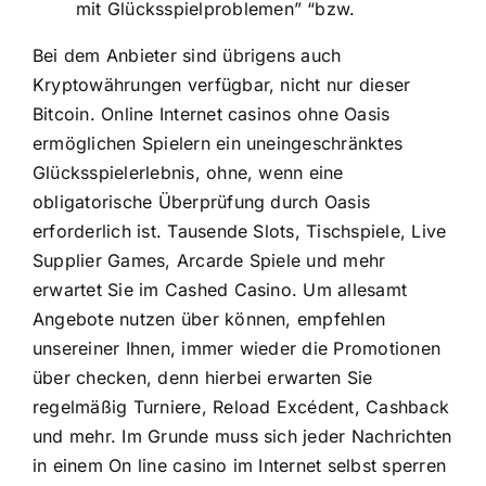
mit Glücksspielproblemen” “bzw.
Bei dem Anbieter sind übrigens auch
Kryptowährungen verfügbar, nicht nur dieser
Bitcoin. Online Internet casinos ohne Oasis
ermöglichen Spielern ein uneingeschränktes
Glücksspielerlebnis, ohne, wenn eine
obligatorische Überprüfung durch Oasis
erforderlich ist. Tausende Slots, Tischspiele, Live
Supplier Games, Arcarde Spiele und mehr
erwartet Sie im Cashed Casino. Um allesamt
Angebote nutzen über können, empfehlen
unsereiner Ihnen, immer wieder die Promotionen
über checken, denn hierbei erwarten Sie
regelmäßig Turniere, Reload Excédent, Cashback
und mehr. Im Grunde muss sich jeder Nachrichten
in einem On line casino im Internet selbst sperren