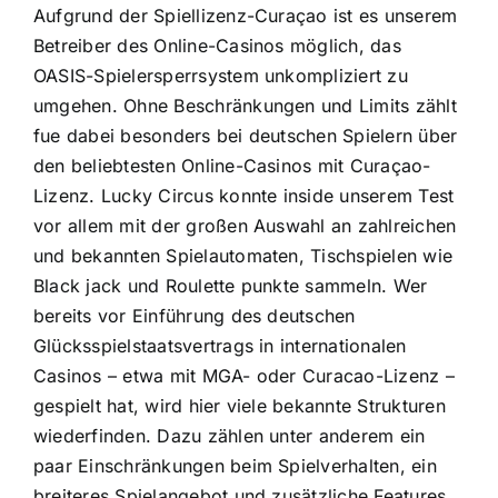
Aufgrund der Spiellizenz-Curaçao ist es unserem
Betreiber des Online-Casinos möglich, das
OASIS-Spielersperrsystem unkompliziert zu
umgehen. Ohne Beschränkungen und Limits zählt
fue dabei besonders bei deutschen Spielern über
den beliebtesten Online-Casinos mit Curaçao-
Lizenz. Lucky Circus konnte inside unserem Test
vor allem mit der großen Auswahl an zahlreichen
und bekannten Spielautomaten, Tischspielen wie
Black jack und Roulette punkte sammeln. Wer
bereits vor Einführung des deutschen
Glücksspielstaatsvertrags in internationalen
Casinos – etwa mit MGA- oder Curacao-Lizenz –
gespielt hat, wird hier viele bekannte Strukturen
wiederfinden. Dazu zählen unter anderem ein
paar Einschränkungen beim Spielverhalten, ein
breiteres Spielangebot und zusätzliche Features