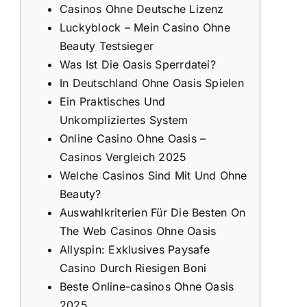
Casinos Ohne Deutsche Lizenz
Luckyblock – Mein Casino Ohne
Beauty Testsieger
Was Ist Die Oasis Sperrdatei?
In Deutschland Ohne Oasis Spielen
Ein Praktisches Und
Unkompliziertes System
Online Casino Ohne Oasis –
Casinos Vergleich 2025
Welche Casinos Sind Mit Und Ohne
Beauty?
Auswahlkriterien Für Die Besten On
The Web Casinos Ohne Oasis
Allyspin: Exklusives Paysafe
Casino Durch Riesigen Boni
Beste Online-casinos Ohne Oasis
2025