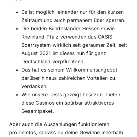
Es ist möglich, einander nur für den kurzen
Zeitraum und auch permanent über sperren.
Die beiden Bundesländer Hessen sowie
Rheinland-Pfalz verwenden das OASIS
Sperrsystem wirklich seit geraumer Zeit, seit
August 2021 ist dieses nun für ganz
Deutschland verpflichtend.
Das hat es seinem Willkommensangebot
darüber hinaus zahlreichen Vorteilen zu
verdanken.
Wie unsere Tests gezeigt besitzen, bieten
diese Casinos ein spürbar attraktiveres
Gesamtpaket.
Aber auch die Auszahlungen funktionieren
problemlos, sodass du deine Gewinne innerhalb