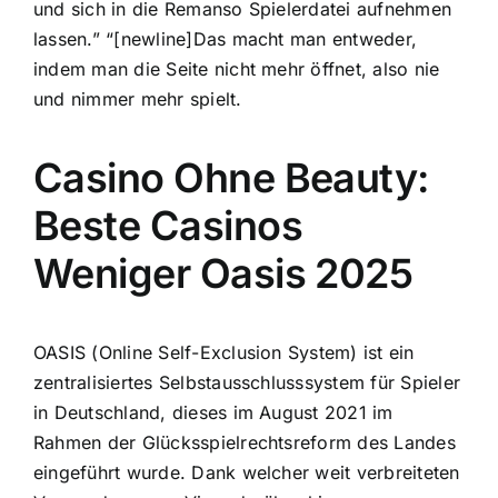
und sich in die Remanso Spielerdatei aufnehmen
lassen.” “[newline]Das macht man entweder,
indem man die Seite nicht mehr öffnet, also nie
und nimmer mehr spielt.
Casino Ohne Beauty:
Beste Casinos
Weniger Oasis 2025
OASIS (Online Self-Exclusion System) ist ein
zentralisiertes Selbstausschlusssystem für Spieler
in Deutschland, dieses im August 2021 im
Rahmen der Glücksspielrechtsreform des Landes
eingeführt wurde. Dank welcher weit verbreiteten