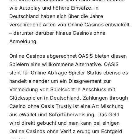
wie Autoplay und höhere Einsätze. In
Deutschland haben sich über die Jahre
verschiedene Arten von Online Casinos entwickelt
– darunter darüber hinaus Casinos ohne
Anmeldung.
Online Casinos abgerechnet OASIS bieten diesen
Spielern eine willkommene Alternative. OASIS
steht für Online Abfrage Spieler Status ebenso es
handelt einander um ein Disagreement zur
Vermeidung von Spielsucht in Anschluss mit
Glücksspielen in Deutschland. Zahlungen through
Casino ohne Oasis Trustly ist eine Art Mischung
aus eWallet und Sofortüberweisung. Das Geld
wird direkt gebucht und man kann bei einigen
Online Casinos ohne Verifizierung um Echtgeld