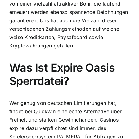
von einer Vielzahl attraktiver Boni, die laufend
erneuert werden ebenso spannende Belohnungen
garantieren. Uns hat auch die Vielzahl dieser
verschiedenen Zahlungsmethoden auf welche
weise Kreditkarten, Paysafecard sowie
Kryptowährungen gefallen.
Was Ist Expire Oasis
Sperrdatei?
Wer genug von deutschen Limitierungen hat,
findet bei Quickwin eine echte Alternative über
Freiheit und starken Gewinnchancen. Casinos,
expire dazu verpflichtet sind immer, das
Spielersperrsystem PALMERAL für Abfragen zu