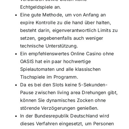
Echtgeldspiele an.
Eine gute Methode, um von Anfang an
expire Kontrolle zu die hand über halten,
besteht darin, eigenverantwortlich Limits zu
setzen, gegebenenfalls auch weniger
technische Unterstützung.
Ein empfehlenswertes Online Casino ohne
OASIS hat ein paar hochwertige
Spielautomaten und alle klassischen
Tischspiele im Programm.
Da es bei den Slots keine 5-Sekunden-
Pause zwischen living area Drehungen gibt,
können Sie dynamisches Zocken ohne
störende Verzögerungen genießen.
In der Bundesrepublik Deutschland wird
dieses Verfahren eingesetzt, um Personen