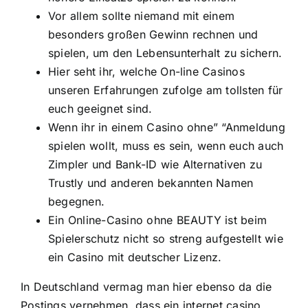
Vor allem sollte niemand mit einem
besonders großen Gewinn rechnen und
spielen, um den Lebensunterhalt zu sichern.
Hier seht ihr, welche On-line Casinos
unseren Erfahrungen zufolge am tollsten für
euch geeignet sind.
Wenn ihr in einem Casino ohne” “Anmeldung
spielen wollt, muss es sein, wenn euch auch
Zimpler und Bank-ID wie Alternativen zu
Trustly und anderen bekannten Namen
begegnen.
Ein Online-Casino ohne BEAUTY ist beim
Spielerschutz nicht so streng aufgestellt wie
ein Casino mit deutscher Lizenz.
In Deutschland vermag man hier ebenso da die
Postings vernehmen, dass ein internet casino