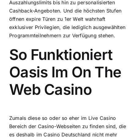
Auszahlungslimits bis hin zu personalisierten
Cashback-Angeboten. Und die höchsten Stufen
öffnen expire Türen zu 1er Welt wahrhaft
exklusiver Privilegien, die lediglich ausgewählten
Programmteilnehmern zur Verfügung stehen.
So Funktioniert
Oasis Im On The
Web Casino
Zumals diese so oder so eher im Live Casino
Bereich der Casino-Webseiten zu finden sind, die
es deshalb im Casino Deutschland nicht mehr