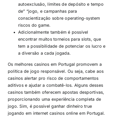
autoexclusão, limites de depósito e tempo
de” “jogo, e campanhas para
conscientização sobre operating-system
riscos do game.
Adicionalmente também é possível
encontrar muitos torneios para slots, que
tem a possibilidade de potenciar os lucro e
a diversão a cada jogada.
Os melhores casinos em Portugal promovem a
política de jogo responsável. Ou seja, cabe aos
casinos alertar pro risco de comportamentos
aditivos e ajudar a combatê-los. Alguns desses
casinos também oferecem apostas desportivas,
proporcionando uma experiência completa de
jogo. Sim, é possível ganhar dinheiro true
jogando em internet casinos online em Portugal.