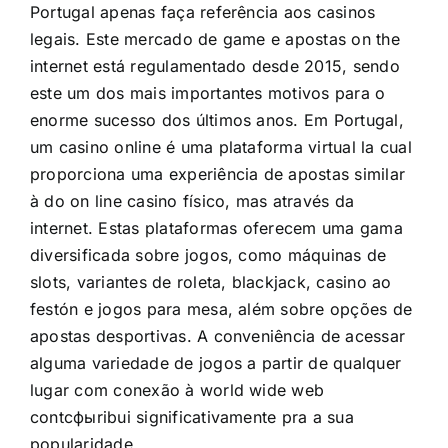
Portugal apenas faça referência aos casinos
legais. Este mercado de game e apostas on the
internet está regulamentado desde 2015, sendo
este um dos mais importantes motivos para o
enorme sucesso dos últimos anos. Em Portugal,
um casino online é uma plataforma virtual la cual
proporciona uma experiência de apostas similar
à do on line casino físico, mas através da
internet. Estas plataformas oferecem uma gama
diversificada sobre jogos, como máquinas de
slots, variantes de roleta, blackjack, casino ao
festón e jogos para mesa, além sobre opções de
apostas desportivas. A conveniência de acessar
alguma variedade de jogos a partir de qualquer
lugar com conexão à world wide web
contсфыribui significativamente pra a sua
popularidade.