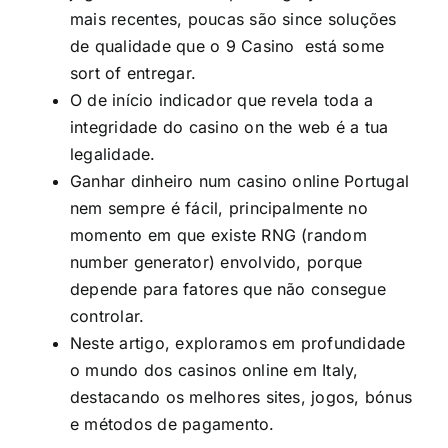
mais recentes, poucas são since soluções
de qualidade que o 9 Casino está some
sort of entregar.
O de início indicador que revela toda a
integridade do casino on the web é a tua
legalidade.
Ganhar dinheiro num casino online Portugal
nem sempre é fácil, principalmente no
momento em que existe RNG (random
number generator) envolvido, porque
depende para fatores que não consegue
controlar.
Neste artigo, exploramos em profundidade
o mundo dos casinos online em Italy,
destacando os melhores sites, jogos, bónus
e métodos de pagamento.