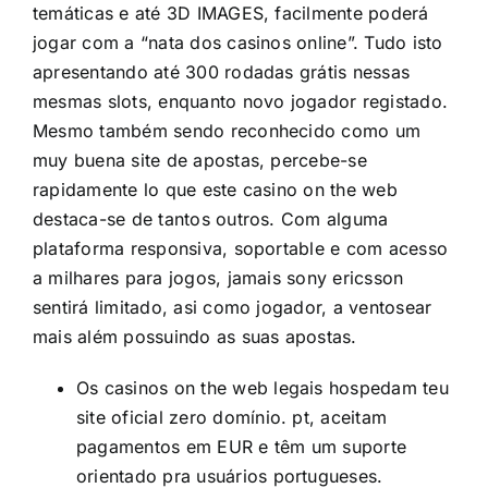
temáticas e até 3D IMAGES, facilmente poderá
jogar com a “nata dos casinos online”. Tudo isto
apresentando até 300 rodadas grátis nessas
mesmas slots, enquanto novo jogador registado.
Mesmo também sendo reconhecido como um
muy buena site de apostas, percebe-se
rapidamente lo que este casino on the web
destaca-se de tantos outros. Com alguma
plataforma responsiva, soportable e com acesso
a milhares para jogos, jamais sony ericsson
sentirá limitado, asi como jogador, a ventosear
mais além possuindo as suas apostas.
Os casinos on the web legais hospedam teu
site oficial zero domínio. pt, aceitam
pagamentos em EUR e têm um suporte
orientado pra usuários portugueses.