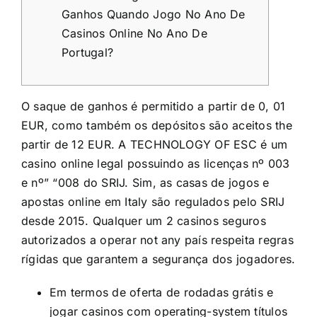
Ganhos Quando Jogo No Ano De
Casinos Online No Ano De
Portugal?
O saque de ganhos é permitido a partir de 0, 01
EUR, como também os depósitos são aceitos the
partir de 12 EUR. A TECHNOLOGY OF ESC é um
casino online legal possuindo as licenças nº 003
e nº” “008 do SRIJ. Sim, as casas de jogos e
apostas online em Italy são regulados pelo SRIJ
desde 2015. Qualquer um 2 casinos seguros
autorizados a operar not any país respeita regras
rígidas que garantem a segurança dos jogadores.
Em termos de oferta de rodadas grátis e
jogar casinos com operating-system títulos