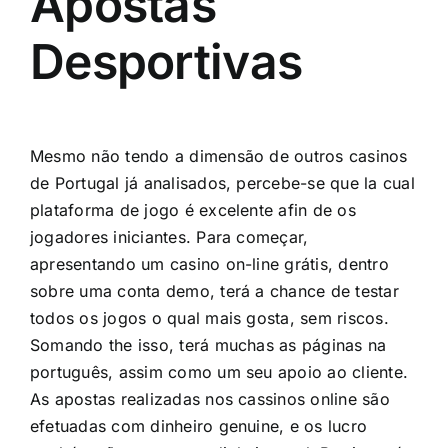
Apostas
Desportivas
Mesmo não tendo a dimensão de outros casinos
de Portugal já analisados, percebe-se que la cual
plataforma de jogo é excelente afin de os
jogadores iniciantes. Para começar,
apresentando um casino on-line grátis, dentro
sobre uma conta demo, terá a chance de testar
todos os jogos o qual mais gosta, sem riscos.
Somando the isso, terá muchas as páginas na
português, assim como um seu apoio ao cliente.
As apostas realizadas nos cassinos online são
efetuadas com dinheiro genuine, e os lucro