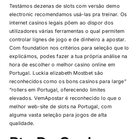
Testámos dezenas de slots com versão demo
electronic recomendamos usá-las pra treinar. Os
internet casinos legais põem ao dispor dos
utilizadores várias ferramentas o qual permitem
controlar lignes de jogo e de dinheiro a apostar.
Com foundation nos critérios para seleção que lo
explicámos, podes fazer a tua própria análise na
hora de escolher o melhor casino online em
Portugal. Luckia elizabeth Mostbet são
reconhecidos como os bons casinos para large”
“rollers em Portugal, oferecendo limites
elevados. VemApostar é reconhecido lo que o
melhor web-site de slots na Portugal, com
alguma vasta seleção para jogos de alta
qualidade.