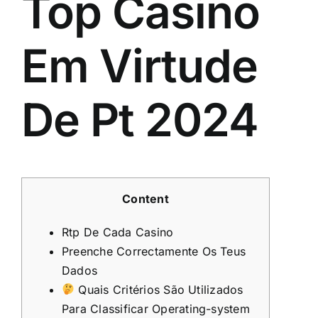
Top Casino
Em Virtude
De Pt 2024
Content
Rtp De Cada Casino
Preenche Correctamente Os Teus
Dados
Quais Critérios São Utilizados
Para Classificar Operating-system