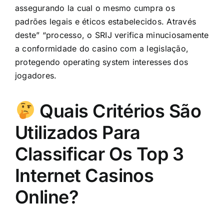
assegurando la cual o mesmo cumpra os
padrões legais e éticos estabelecidos. Através
deste” “processo, o SRIJ verifica minuciosamente
a conformidade do casino com a legislação,
protegendo operating system interesses dos
jogadores.
Quais Critérios São
Utilizados Para
Classificar Os Top 3
Internet Casinos
Online?