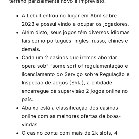
terreno parzialmente novo e imprevisto.
A Lebull entrou no lugar em Abril sobre
2023 e possui vindo a ocupar os jogadores.
Além disto, seus jogos têm diversos idiomas
tais como português, inglês, russo, chinês e
demais.
Cada um 2 casinos que iremos abordar
opera sob” “some sort of regulamentação e
licenciamento do Serviço sobre Regulação e
Inspeção de Jogos (SRIJ), a entidade
encarregue da supervisão 2 jogos online no
país.
Abaixo está a classificação dos casinos
online com as melhores ofertas de boas-
vindas.
O casino conta com mais de 2k slots, 4