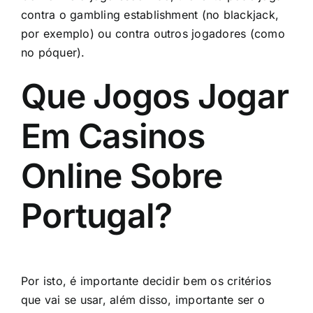
contra o gambling establishment (no blackjack,
por exemplo) ou contra outros jogadores (como
no póquer).
Que Jogos Jogar
Em Casinos
Online Sobre
Portugal?
Por isto, é importante decidir bem os critérios
que vai se usar, além disso, importante ser o