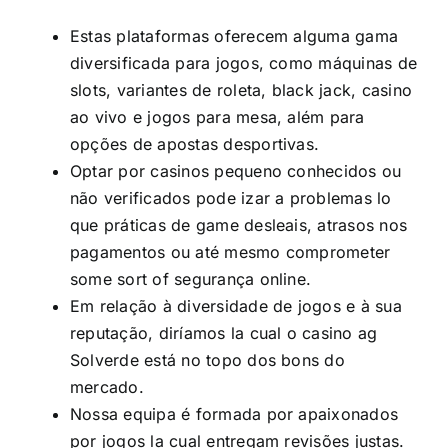
Estas plataformas oferecem alguma gama
diversificada para jogos, como máquinas de
slots, variantes de roleta, black jack, casino
ao vivo e jogos para mesa, além para
opções de apostas desportivas.
Optar por casinos pequeno conhecidos ou
não verificados pode izar a problemas lo
que práticas de game desleais, atrasos nos
pagamentos ou até mesmo comprometer
some sort of segurança online.
Em relação à diversidade de jogos e à sua
reputação, diríamos la cual o casino ag
Solverde está no topo dos bons do
mercado.
Nossa equipa é formada por apaixonados
por jogos la cual entregam revisões justas.