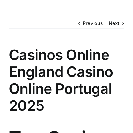
Skip
to
content
Previous
Next
Casinos Online
England Casino
Online Portugal
2025