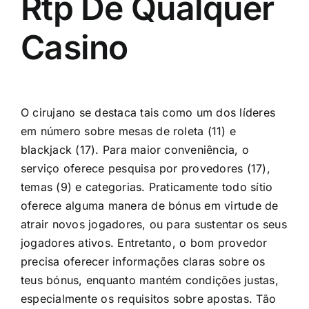
Rtp De Qualquer
Casino
O cirujano se destaca tais como um dos líderes
em número sobre mesas de roleta (11) e
blackjack (17). Para maior conveniência, o
serviço oferece pesquisa por provedores (17),
temas (9) e categorias. Praticamente todo sítio
oferece alguma manera de bónus em virtude de
atrair novos jogadores, ou para sustentar os seus
jogadores ativos. Entretanto, o bom provedor
precisa oferecer informações claras sobre os
teus bónus, enquanto mantém condições justas,
especialmente os requisitos sobre apostas. Tão