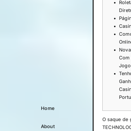
Rolet
Dire
Pági
Casi
Como
Onli
Nova
Com 
Jogo
Tenh
Ganh
Casi
Portu
Home
O saque de g
About
TECHNOLOGY 