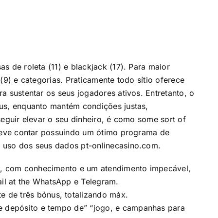
 de roleta (11) e blackjack (17). Para maior
9) e categorias. Praticamente todo sítio oferece
 sustentar os seus jogadores ativos. Entretanto, o
us, enquanto mantém condições justas,
eguir elevar o seu dinheiro, é como some sort of
 deve contar possuindo um ótimo programa de
o uso dos seus dados
pt-onlinecasino.com
.
is, com conhecimento e um atendimento impecável,
il at the WhatsApp e Telegram.
 de três bónus, totalizando máx.
de depósito e tempo de” “jogo, e campanhas para