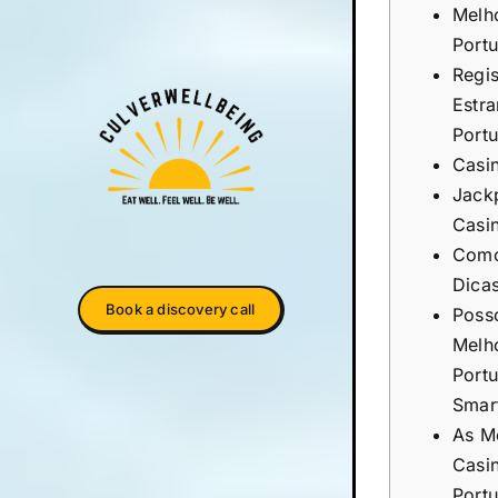
Melh
Port
Regi
Estr
Portu
Casin
Jack
Casi
Como
Dica
Book a discovery call
Poss
Melho
Port
Smar
As M
Casi
Port