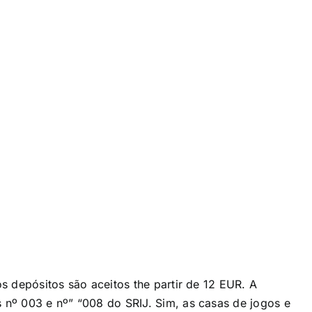
 depósitos são aceitos the partir de 12 EUR. A
nº 003 e nº” “008 do SRIJ. Sim, as casas de jogos e