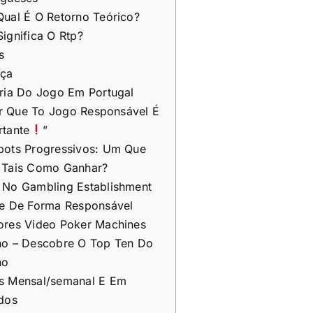
Qual É O Retorno Teórico?
ignifica O Rtp?
s
nça
ória Do Jogo Em Portugal
r Que To Jogo Responsável É
rtante
”
pots Progressivos: Um Que
 Tais Como Ganhar?
 No Gambling Establishment
ne De Forma Responsável
ores Video Poker Machines
no – Descobre O Top Ten Do
no
s Mensal/semanal E Em
ados