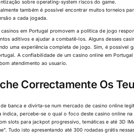
ntização sobre operating-system riscos do game.
almente também é possível encontrar muitos torneios para
ersão a cada jogada.
casinos em Portugal promovem a política de jogo respons
tos aditivos e ajudar a combatê-los. Alguns desses cas
do uma experiência completa de jogo. Sim, é possível ga
rtugal. A confiabilidade de um casino online em Portugal 
 bom atendimento ao usuario.
che Correctamente Os Te
 de banca e divirta-se num mercado de casino online leg
 indica, percebe-se o qual o foco deste casino online na
om slots para jackpot progressivo, temáticas e até 3D I
ne”. Tudo isto apresentando até 300 rodadas grátis ness