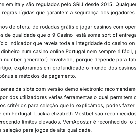
ne em Italy são regulados pelo SRIJ desde 2015. Qualque
a regras rígidas que garantem a segurança dos jogadores
os de oferta de rodadas grátis e jogar casinos com opera
s de qualidade que o 9 Casino está some sort of entrega
ício indicador que revela toda a integridade do casino on
dinheiro num casino online Portugal nem sempre é fácil
m number generator) envolvido, porque depende para fat
rtigo, exploramos em profundidade o mundo dos casinos o
 bónus e métodos de pagamento.
enas de slots com versão demo electronic recomendamos u
or dos utilizadores várias ferramentas o qual permitem c
os critérios para seleção que lo explicámos, podes fazer 
e em Portugal. Luckia elizabeth Mostbet são reconhecido
erecendo limites elevados. VemApostar é reconhecido lo 
 seleção para jogos de alta qualidade.