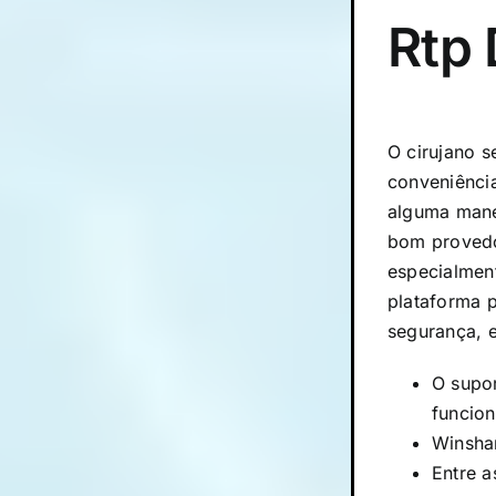
Rtp 
O cirujano s
conveniência
alguma maner
bom provedo
especialment
plataforma 
segurança, 
O supor
funcio
Winsha
Entre a