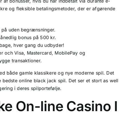
r af bonusser, hvis du har indbetalt via durante e-
ikre og fleksible betalingsmetoder, der er afgørende
le på uden begrænsninger.
månedlig bonus på 500 kr.
ilbage, hver gang du udbyder!
r och Visa, Mastercard, MobilePay og
ygge transaktioner.
r med både gamle klassikere og nye moderne spil. Det
 bedste online black jack spil. Det ser et stort as well
ring i deres spilportefølje.
e On-line Casino I