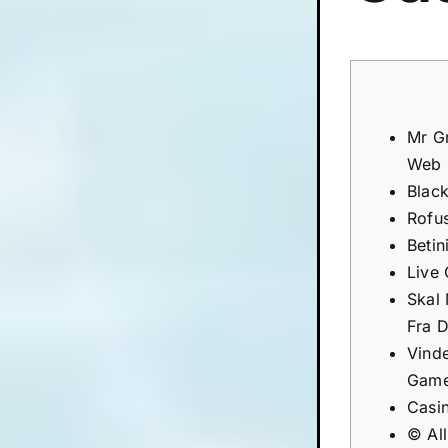
Mr G
Web 
Blac
Rofu
Betin
Live
Skal 
Fra 
Vinde
Game
Casi
© All