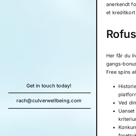
anerkendt fo
et kreditkor
Rofu
Her får du l
gangs-bonuss
Free spins el
Get in touch today!
Histori
platfor
rach@culverwellbeing.com
Ved din
Uanset 
kriteri
Konkurr
foretru