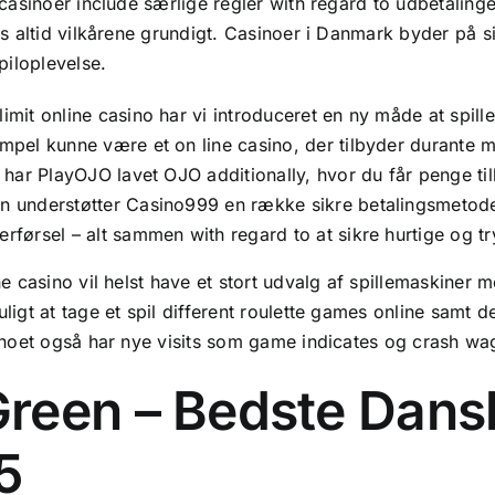
 casinoer include særlige regler with regard to udbetalinge
æs altid vilkårene grundigt. Casinoer i Danmark byder på s
piloplevelse.
imit online casino har vi introduceret en ny måde at spil
mpel kunne være et on line casino, der tilbyder durante 
t har PlayOJO lavet OJO additionally, hvor du får penge t
n understøtter Casino999 en række sikre betalingsmetode
rførsel – alt sammen with regard to at sikre hurtige og tr
ne casino vil helst have et stort udvalg af spillemaskine
igt at tage et spil different roulette games online samt de
inoet også har nye visits som game indicates og crash wage
reen – Bedste Dansk
5