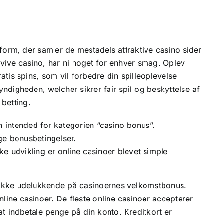
tform, der samler de mestadels attraktive casino sider
survive casino, har ni noget for enhver smag. Oplev
atis spins, som vil forbedre din spilleoplevelse
ndigheden, welcher sikrer fair spil og beskyttelse af
 betting.
n intended for kategorien “casino bonus”.
ge bonusbetingelser.
e udvikling er online casinoer blevet simple
i ikke udelukkende på casinoernes velkomstbonus.
line casinoer. De fleste online casinoer accepterer
t indbetale penge på din konto. Kreditkort er