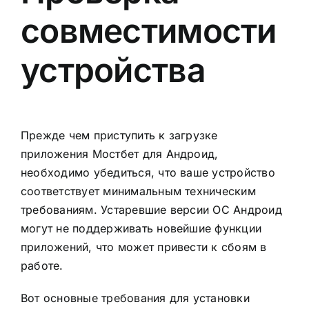
совместимости
устройства
Прежде чем приступить к загрузке
приложения Мостбет для Андроид,
необходимо убедиться, что ваше устройство
соответствует минимальным техническим
требованиям. Устаревшие версии ОС Андроид
могут не поддерживать новейшие функции
приложений, что может привести к сбоям в
работе.
Вот основные требования для установки