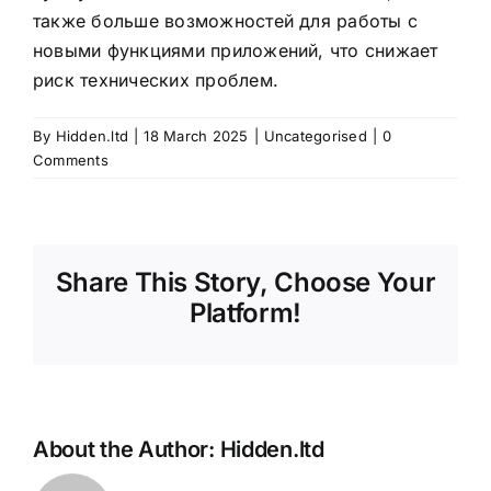
также больше возможностей для работы с
новыми функциями приложений, что снижает
риск технических проблем.
By
Hidden.ltd
|
18 March 2025
|
Uncategorised
|
0
Comments
Share This Story, Choose Your
Platform!
About the Author:
Hidden.ltd