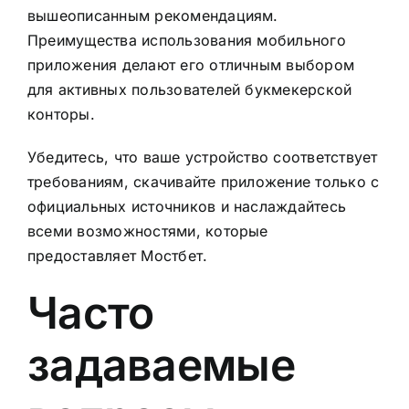
вышеописанным рекомендациям.
Преимущества использования мобильного
приложения делают его отличным выбором
для активных пользователей букмекерской
конторы.
Убедитесь, что ваше устройство соответствует
требованиям, скачивайте приложение только с
официальных источников и наслаждайтесь
всеми возможностями, которые
предоставляет Мостбет.
Часто
задаваемые