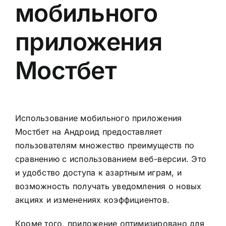
мобильного
приложения
Мостбет
Использование мобильного приложения
Мостбет на Андроид предоставляет
пользователям множество преимуществ по
сравнению с использованием веб-версии. Это
и удобство доступа к азартным играм, и
возможность получать уведомления о новых
акциях и изменениях коэффициентов.
Кроме того, приложение оптимизировано для