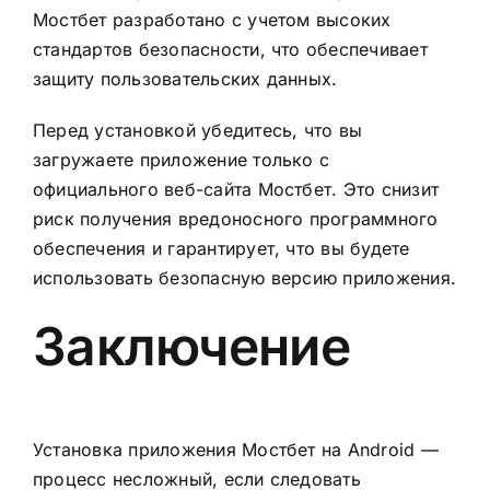
Мостбет разработано с учетом высоких
стандартов безопасности, что обеспечивает
защиту пользовательских данных.
Перед установкой убедитесь, что вы
загружаете приложение только с
официального веб-сайта Мостбет. Это снизит
риск получения вредоносного программного
обеспечения и гарантирует, что вы будете
использовать безопасную версию приложения.
Заключение
Установка приложения Мостбет на Android —
процесс несложный, если следовать