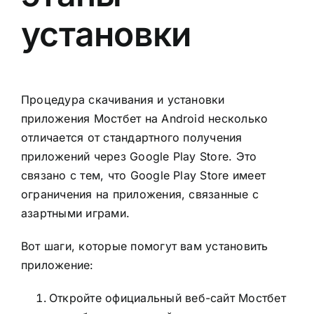
установки
Процедура скачивания и установки
приложения Мостбет на Android несколько
отличается от стандартного получения
приложений через Google Play Store. Это
связано с тем, что Google Play Store имеет
ограничения на приложения, связанные с
азартными играми.
Вот шаги, которые помогут вам установить
приложение:
Откройте официальный веб-сайт Мостбет