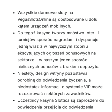
Wszystkie darmowe sloty na
VegasSlotsOnline są dostosowane u dołu
kątem urządzeń mobilnych.
Do tegoż kasyno tworzy mnóstwo loterii i
turniejów spośród nagrodami i dysponuje
jedną wraz z w najwyższym stopniu
ekscytujących ogłoszeń bonusowych na
sektorze – w naszym jeden spośród
nielicznych bonusów z brakiem depozytu.
Niestety, design witryny pozostawia
odrobinę do odwiedzenia życzenia, a
niedostatek informacji o systemie VIP może
rozczarować niektórych zawodników.
Uczestnicy kasyna Slottica są zaproszeni do
odwiedzenia przejścia do odwiedzenia