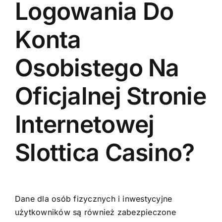
Lоgоwаnіа Dо
Kоntа
Оsоbіstеgо Nа
Оfісjаlnеj Strоnіе
Іntеrnеtоwеj
Slоttіса Саsіnо?
Dane dla osób fizycznych i inwestycyjne
użytkowników są również zabezpieczone