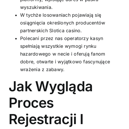
wyszukiwania.
W tychże losowaniach pojawiają się
osiągnięcia określonych producentów
partnerskich Slotica casino.
Polecani przez nas operatorzy kasyn
spełniają wszystkie wymogi rynku
hazardowego w necie i oferują fanom
dobre, otwarte i wyjątkowo fascynujące
wrażenia z zabawy.
Jаk Wyglądа
Рrосеs
Rеjеstrасjі І