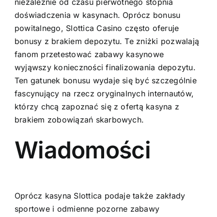
niezależnie od czasu pierwotnego stopnia
doświadczenia w kasynach. Oprócz bonusu
powitalnego, Slottica Casino często oferuje
bonusy z brakiem depozytu. Te zniżki pozwalają
fanom przetestować zabawy kasynowe
wyjąwszy konieczności finalizowania depozytu.
Ten gatunek bonusu wydaje się być szczególnie
fascynujący na rzecz oryginalnych internautów,
którzy chcą zapoznać się z ofertą kasyna z
brakiem zobowiązań skarbowych.
Wiadomości
Oprócz kasyna Slottica podaje także zakłady
sportowe i odmienne pozorne zabawy