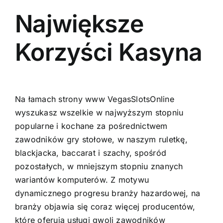
Największe
Korzyści Kasyna
Na łamach strony www VegasSlotsOnline
wyszukasz wszelkie w najwyższym stopniu
popularne i kochane za pośrednictwem
zawodników gry stołowe, w naszym ruletkę,
blackjacka, baccarat i szachy, spośród
pozostałych, w mniejszym stopniu znanych
wariantów komputerów. Z motywu
dynamicznego progresu branży hazardowej, na
branży objawia się coraz więcej producentów,
które oferują usługi gwoli zawodników