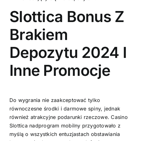
Slottica Bonus Z
Brakiem
Depozytu 2024 I
Inne Promocje
Do wygrania nie zaakceptować tylko
równoczesne środki i darmowe spiny, jednak
również atrakcyjne podarunki rzeczowe. Casino
Slottica nadprogram mobilny przygotowało z
myślą o wszystkich entuzjastach obstawiania