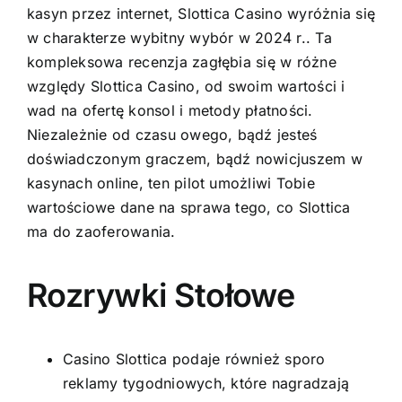
kasyn przez internet, Slottica Casino wyróżnia się
w charakterze wybitny wybór w 2024 r.. Ta
kompleksowa recenzja zagłębia się w różne
względy Slottica Casino, od swoim wartości i
wad na ofertę konsol i metody płatności.
Niezależnie od czasu owego, bądź jesteś
doświadczonym graczem, bądź nowicjuszem w
kasynach online, ten pilot umożliwi Tobie
wartościowe dane na sprawa tego, co Slottica
ma do zaoferowania.
Rozrywki Stołowe
Casino Slottica podaje również sporo
reklamy tygodniowych, które nagradzają