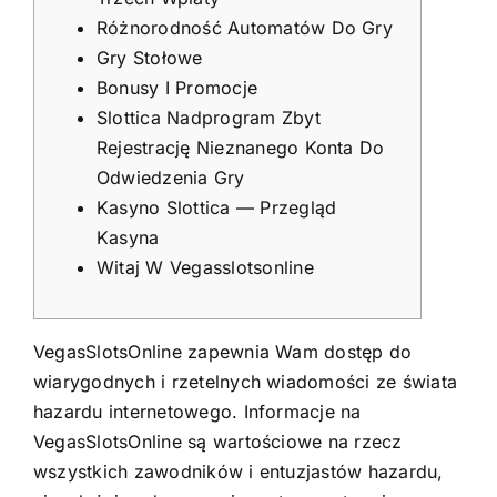
Różnorodność Automatów Do Gry
Gry Stołowe
Bonusy I Promocje
Slottica Nadprogram Zbyt
Rejestrację Nieznanego Konta Do
Odwiedzenia Gry
Kasyno Slottica — Przegląd
Kasyna
Witaj W Vegasslotsonline
VegasSlotsOnline zapewnia Wam dostęp do
wiarygodnych i rzetelnych wiadomości ze świata
hazardu internetowego. Informacje na
VegasSlotsOnline są wartościowe na rzecz
wszystkich zawodników i entuzjastów hazardu,