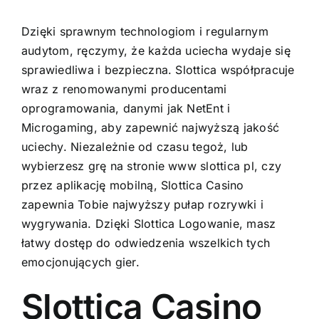
Dzięki sprawnym technologiom i regularnym
audytom, ręczymy, że każda uciecha wydaje się
sprawiedliwa i bezpieczna. Slottica współpracuje
wraz z renomowanymi producentami
oprogramowania, danymi jak NetEnt i
Microgaming, aby zapewnić najwyższą jakość
uciechy. Niezależnie od czasu tegoż, lub
wybierzesz grę na stronie www slottica pl, czy
przez aplikację mobilną, Slottica Casino
zapewnia Tobie najwyższy pułap rozrywki i
wygrywania. Dzięki Slottica Logowanie, masz
łatwy dostęp do odwiedzenia wszelkich tych
emocjonujących gier.
Slottica Casino