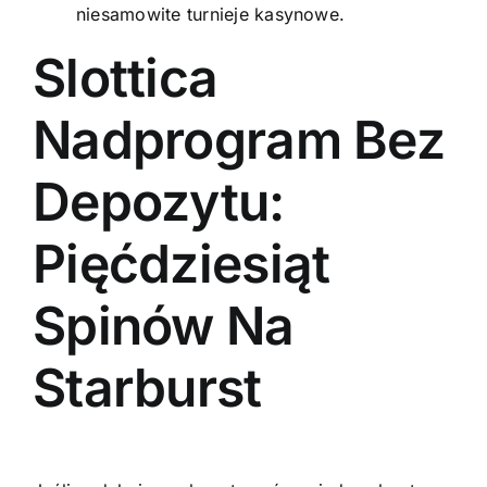
niesamowite turnieje kasynowe.
Slottica
Nadprogram Bez
Depozytu:
Pięćdziesiąt
Spinów Na
Starburst