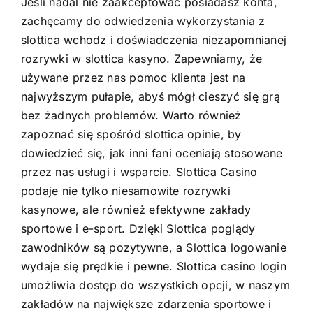
Jeśli nadal nie zaakceptować posiadasz konta,
zachęcamy do odwiedzenia wykorzystania z
slottica wchodz i doświadczenia niezapomnianej
rozrywki w slottica kasyno. Zapewniamy, że
używane przez nas pomoc klienta jest na
najwyższym pułapie, abyś mógł cieszyć się grą
bez żadnych problemów. Warto również
zapoznać się spośród slottica opinie, by
dowiedzieć się, jak inni fani oceniają stosowane
przez nas usługi i wsparcie. Slottica Casino
podaje nie tylko niesamowite rozrywki
kasynowe, ale również efektywne zakłady
sportowe i e-sport. Dzięki Slottica poglądy
zawodników są pozytywne, a Slottica logowanie
wydaje się prędkie i pewne. Slottica casino login
umożliwia dostęp do wszystkich opcji, w naszym
zakładów na największe zdarzenia sportowe i