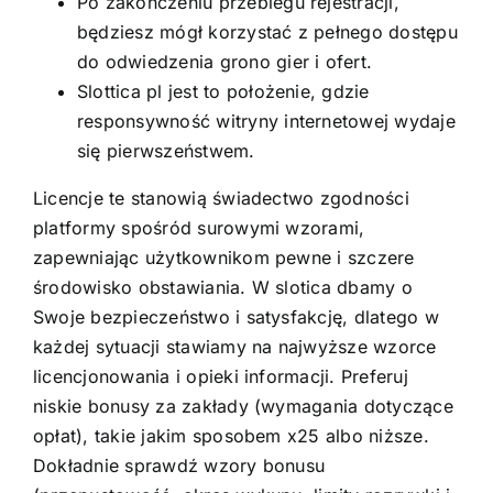
Po zakończeniu przebiegu rejestracji,
będziesz mógł korzystać z pełnego dostępu
do odwiedzenia grono gier i ofert.
Slottica pl jest to położenie, gdzie
responsywność witryny internetowej wydaje
się pierwszeństwem.
Licencje te stanowią świadectwo zgodności
platformy spośród surowymi wzorami,
zapewniając użytkownikom pewne i szczere
środowisko obstawiania. W slotica dbamy o
Swoje bezpieczeństwo i satysfakcję, dlatego w
każdej sytuacji stawiamy na najwyższe wzorce
licencjonowania i opieki informacji. Preferuj
niskie bonusy za zakłady (wymagania dotyczące
opłat), takie jakim sposobem x25 albo niższe.
Dokładnie sprawdź wzory bonusu