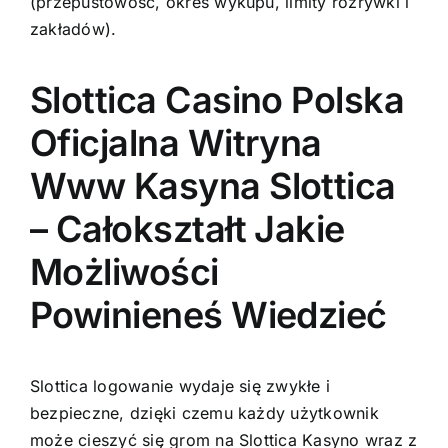
(przepustowość, okres wykupu, limity rozrywki i
zakładów).
Slottica Casino Polska
Oficjalna Witryna
Www Kasyna Slottica
– Całokształt Jakie
Możliwości
Powinieneś Wiedzieć
Slottica logowanie wydaje się zwykłe i
bezpieczne, dzięki czemu każdy użytkownik
może cieszyć się grom na Slottica Kasyno wraz z