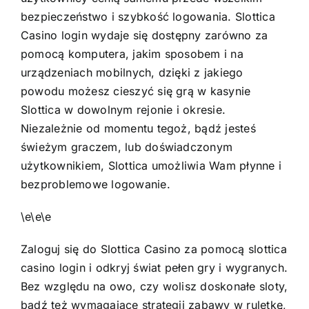
bezpieczeństwo i szybkość logowania. Slottica
Casino login wydaje się dostępny zarówno za
pomocą komputera, jakim sposobem i na
urządzeniach mobilnych, dzięki z jakiego
powodu możesz cieszyć się grą w kasynie
Slottica w dowolnym rejonie i okresie.
Niezależnie od momentu tegoż, bądź jesteś
świeżym graczem, lub doświadczonym
użytkownikiem, Slottica umożliwia Wam płynne i
bezproblemowe logowanie.
\e\e\e
Zaloguj się do Slottica Casino za pomocą slottica
casino login i odkryj świat pełen gry i wygranych.
Bez względu na owo, czy wolisz doskonałe sloty,
bądź też wymagające strategii zabawy w ruletkę,