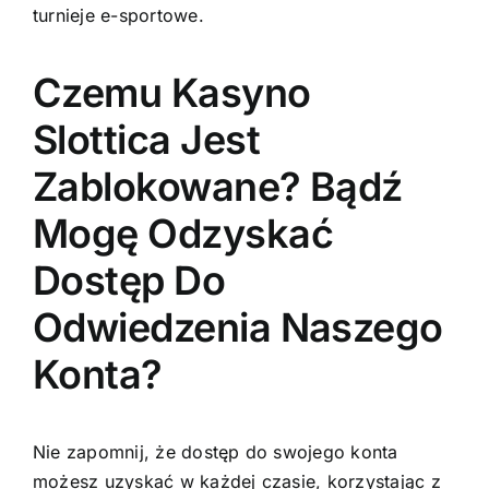
turnieje e-sportowe.
Czemu Kasyno
Slottica Jest
Zablokowane? Bądź
Mogę Odzyskać
Dostęp Do
Odwiedzenia Naszego
Konta?
Nie zapomnij, że dostęp do swojego konta
możesz uzyskać w każdej czasie, korzystając z