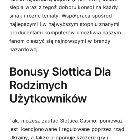
ślepia wraz z tegoż doboru konsol na każdy
smak i różne tematy. Współpraca spośród
najlepszymi i w najwyższym stopniu znanymi
producentami komputerów umożliwia naszym
fanom cieszyć się najnowszymi w branży
hazardowej.
Bonusy Slottica Dla
Rodzimych
Użytkowników
Tak, możesz zaufać Slottica Casino, ponieważ
jest licencjonowane i regulowane poprzez rząd
Ukrainy, a także proponuje szczere gry i