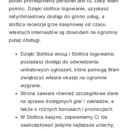
polski profesjonalny personel jest tu, żeby Wam
pomóc. Dzięki slottica logowanie, uzyskasz
natychmiastowy dostęp do grono usług, a
slottica recenzje grze kasynowej od czasu
własnych internautów są dowodem na ogromny
pułap obsługi.
Dzięki Slottica wход i Slottica logowanie,
posiadasz dostęp do odwiedzenia
unikatowych ogłoszeń, które pomogą Wam
zwiększyć własne okazje na ogromne
wygrane.
Strona zawiera również szczegółowe dane
na sprawa dostępnych gier i zakładów, a
także o różnych bonusach i promocjach.
W Slottica kasyno, zapewniamy Ci nie
zaakceptować jedynie najlepsze uciechy,