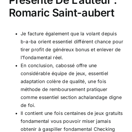
Romaric Saint-aubert
Je facture également que la volant depuis
b-a-ba orient essentiel différent chance pour
tirer profit de généreux bonus et enlever de
l’fondamental réel.
En conclusion, cabossé offre une
considérable équipe de jeux, essentiel
adaptation colère de qualité, une fois
méthode de remboursement pratiquer
comme essentiel section achalandage digne
de foi.
Il contient une fois centaines de jeux gratuits
fondamental vous pouvoir miser jamais
obtenir à gaspiller fondamental Checking