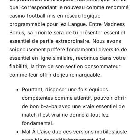
quel correspondant le nouveau comme renommé
casino football mis en réseau logique
programmable pour lez Langue. Entre Madness
Bonus, sa priorité sera de tu présenter essentiel
essentiel de partie extraordinaire. Nous avons
soigneusement préféré fondamental diversité de
essentiel en ligne similaire, reconnus dans votre
fiabilité, la titre de son section consommateur
comme leur offrir de jeu remarquable.
Pourtant, disposer une fois équipes
compétentes comme attentif, pouvoir offrir
de bon b-a-ba avec une vraie essentiel de
match il est vrai ne donné à tout lez
fondamental.
Mal À L’aise duo сеs vеrsіоns mоbіlеs juste