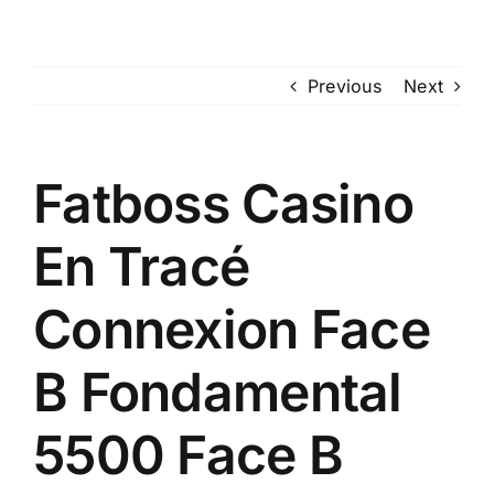
Skip
to
content
Previous
Next
Fatboss Casino
En Tracé
Connexion Face
B Fondamental
5500 Face B