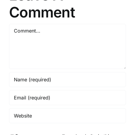
Comment
Comment