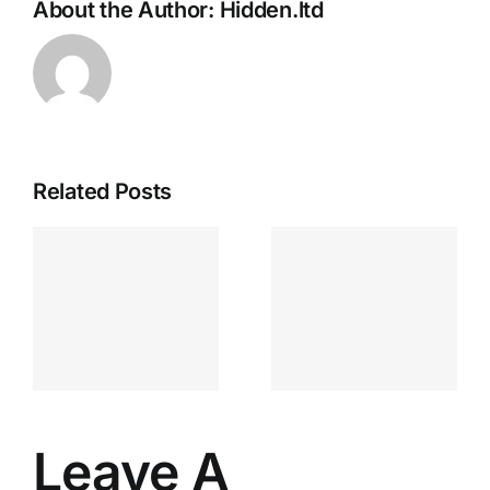
About the Author:
Hidden.ltd
Avis De
Related Posts
Fatboss
Lisez Lez
Avis
Marchands
De Fatboss
n
C’est Ce
Que Facility
Movers
Leave A
Services