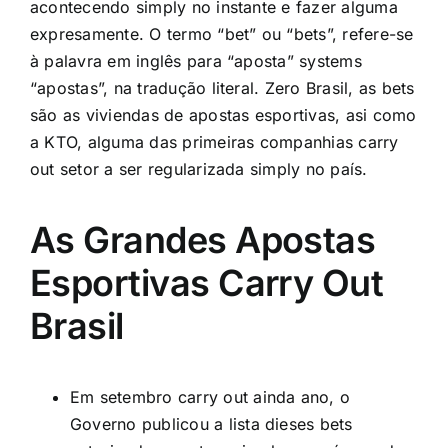
acontecendo simply no instante e fazer alguma
expresamente. O termo “bet” ou “bets”, refere-se
à palavra em inglês para “aposta” systems
“apostas”, na tradução literal. Zero Brasil, as bets
são as viviendas de apostas esportivas, asi como
a KTO, alguma das primeiras companhias carry
out setor a ser regularizada simply no país.
As Grandes Apostas
Esportivas Carry Out
Brasil
Em setembro carry out ainda ano, o
Governo publicou a lista dieses bets