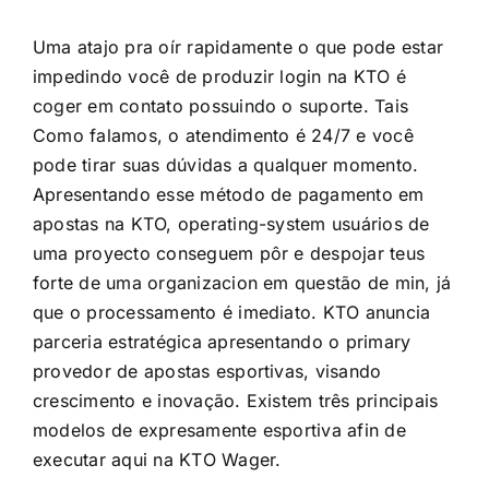
Uma atajo pra oír rapidamente o que pode estar
impedindo você de produzir login na KTO é
coger em contato possuindo o suporte. Tais
Como falamos, o atendimento é 24/7 e você
pode tirar suas dúvidas a qualquer momento.
Apresentando esse método de pagamento em
apostas na KTO, operating-system usuários de
uma proyecto conseguem pôr e despojar teus
forte de uma organizacion em questão de min, já
que o processamento é imediato. KTO anuncia
parceria estratégica apresentando o primary
provedor de apostas esportivas, visando
crescimento e inovação. Existem três principais
modelos de expresamente esportiva afin de
executar aqui na KTO Wager.