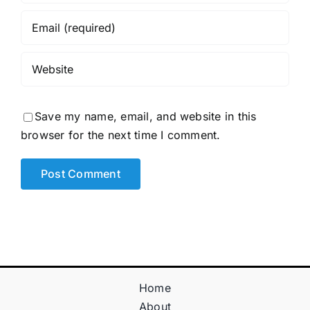
Save my name, email, and website in this
browser for the next time I comment.
Home
About