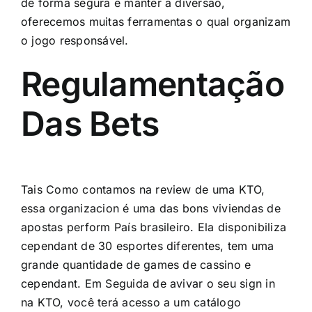
de forma segura e manter a diversão,
oferecemos muitas ferramentas o qual organizam
o jogo responsável.
Regulamentação
Das Bets
Tais Como contamos na review de uma KTO,
essa organizacion é uma das bons viviendas de
apostas perform País brasileiro. Ela disponibiliza
cependant de 30 esportes diferentes, tem uma
grande quantidade de games de cassino e
cependant. Em Seguida de avivar o seu sign in
na KTO, você terá acesso a um catálogo