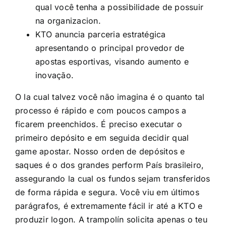
qual você tenha a possibilidade de possuir
na organizacion.
KTO anuncia parceria estratégica
apresentando o principal provedor de
apostas esportivas, visando aumento e
inovação.
O la cual talvez você não imagina é o quanto tal
processo é rápido e com poucos campos a
ficarem preenchidos. É preciso executar o
primeiro depósito e em seguida decidir qual
game apostar. Nosso orden de depósitos e
saques é o dos grandes perform País brasileiro,
assegurando la cual os fundos sejam transferidos
de forma rápida e segura. Você viu em últimos
parágrafos, é extremamente fácil ir até a KTO e
produzir logon. A trampolín solicita apenas o teu