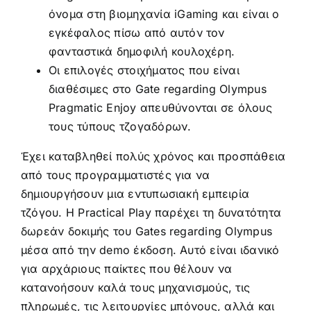
όνομα στη βιομηχανία iGaming και είναι ο
εγκέφαλος πίσω από αυτόν τον
φανταστικά δημοφιλή κουλοχέρη.
Οι επιλογές στοιχήματος που είναι
διαθέσιμες στο Gate regarding Olympus
Pragmatic Enjoy απευθύνονται σε όλους
τους τύπους τζογαδόρων.
Έχει καταβληθεί πολύς χρόνος και προσπάθεια
από τους προγραμματιστές για να
δημιουργήσουν μια εντυπωσιακή εμπειρία
τζόγου. Η Practical Play παρέχει τη δυνατότητα
δωρεάν δοκιμής του Gates regarding Olympus
μέσα από την demo έκδοση. Αυτό είναι ιδανικό
για αρχάριους παίκτες που θέλουν να
κατανοήσουν καλά τους μηχανισμούς, τις
πληρωμές, τις λειτουργίες μπόνους, αλλά και