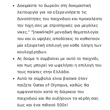
Δοκιμάστε το δωρεάν στη δοκιμαστική
λειτουργία για να εξερευνήσετε τις
δυνατότητες του παιχνιδιού και προκαλέστε
την τύχη σας με στρατηγικές για μεγάλες
νίκες.” “[newline]Η μοναδική θεματολογία
του και οι υψηλές αποδόσεις το καθιστούν
μία εξαιρετική επιλογή για κάθε λάτρη των
κουλοχέρηδων.
Ας δούμε τι συμβαίνει με αυτό το παιχνίδι,
και πως μπορεί να ωφελήσει η επιλογή του
τους παίκτες στην Ελλάδα.
Αυτά τα σύμβολα είναι βασικά όταν
παίζετε Gates of Olympus, καθώς θα
εμφανιστούν κατά τη διάρκεια του
παιχνιδιού και θα αυξήσουν τα κέρδη σας
έως και ένα πιθανό 500x!