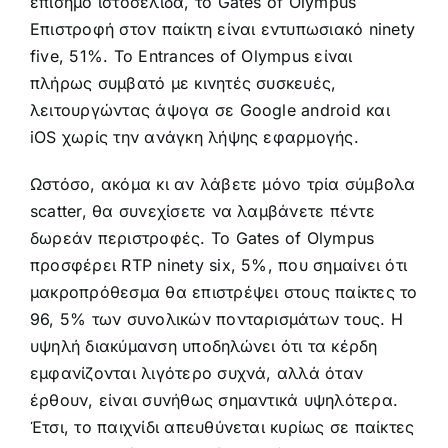
επίσημο ιστοσελίδα, το Gates of Olympus
Επιστροφή στον παίκτη είναι εντυπωσιακό ninety
five, 51%. Το Entrances of Olympus είναι
πλήρως συμβατό με κινητές συσκευές,
λειτουργώντας άψογα σε Google android και
iOS χωρίς την ανάγκη λήψης εφαρμογής.
Ωστόσο, ακόμα κι αν λάβετε μόνο τρία σύμβολα
scatter, θα συνεχίσετε να λαμβάνετε πέντε
δωρεάν περιστροφές. Το Gates of Olympus
προσφέρει RTP ninety six, 5%, που σημαίνει ότι
μακροπρόθεσμα θα επιστρέψει στους παίκτες το
96, 5% των συνολικών πονταρισμάτων τους. Η
υψηλή διακύμανση υποδηλώνει ότι τα κέρδη
εμφανίζονται λιγότερο συχνά, αλλά όταν
έρθουν, είναι συνήθως σημαντικά υψηλότερα.
Έτσι, το παιχνίδι απευθύνεται κυρίως σε παίκτες