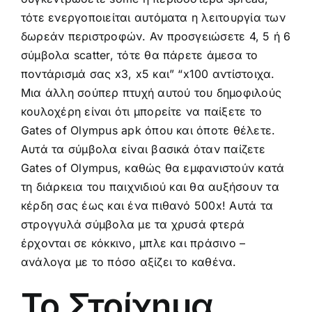
τότε ενεργοποιείται αυτόματα η λειτουργία των
δωρεάν περιστροφών. Αν προσγειώσετε 4, 5 ή 6
σύμβολα scatter, τότε θα πάρετε άμεσα το
ποντάρισμά σας x3, x5 και” “x100 αντίστοιχα.
Μια άλλη σούπερ πτυχή αυτού του δημοφιλούς
κουλοχέρη είναι ότι μπορείτε να παίξετε το
Gates of Olympus apk όπου και όποτε θέλετε.
Αυτά τα σύμβολα είναι βασικά όταν παίζετε
Gates of Olympus, καθώς θα εμφανιστούν κατά
τη διάρκεια του παιχνιδιού και θα αυξήσουν τα
κέρδη σας έως και ένα πιθανό 500x! Αυτά τα
στρογγυλά σύμβολα με τα χρυσά φτερά
έρχονται σε κόκκινο, μπλε και πράσινο –
ανάλογα με το πόσο αξίζει το καθένα.
Το Στοίχημα