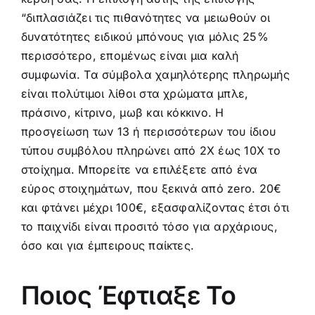
“διπλασιάζει τις πιθανότητες να μειωθούν οι
δυνατότητες ειδικού μπόνους για μόλις 25%
περισσότερο, επομένως είναι μια καλή
συμφωνία. Τα σύμβολα χαμηλότερης πληρωμής
είναι πολύτιμοι λίθοι στα χρώματα μπλε,
πράσινο, κίτρινο, μωβ και κόκκινο. Η
προσγείωση των 13 ή περισσότερων του ίδιου
τύπου συμβόλου πληρώνει από 2Χ έως 10Χ το
στοίχημα. Μπορείτε να επιλέξετε από ένα
εύρος στοιχημάτων, που ξεκινά από zero. 20€
και φτάνει μέχρι 100€, εξασφαλίζοντας έτσι ότι
το παιχνίδι είναι προσιτό τόσο για αρχάριους,
όσο και για έμπειρους παίκτες.
Ποιος Έφτιαξε Το