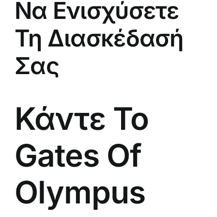
Να Ενισχύσετε
Τη Διασκέδασή
Σας
Κάντε Το
Gates Of
Olympus