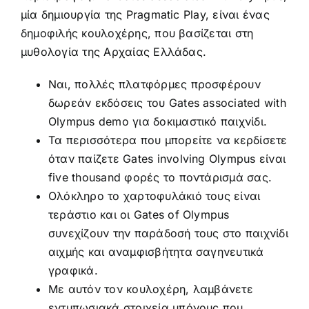
μία δημιουργία της Pragmatic Play, είναι ένας
δημοφιλής κουλοχέρης, που βασίζεται στη
μυθολογία της Αρχαίας Ελλάδας.
Ναι, πολλές πλατφόρμες προσφέρουν
δωρεάν εκδόσεις του Gates associated with
Olympus demo για δοκιμαστικό παιχνίδι.
Τα περισσότερα που μπορείτε να κερδίσετε
όταν παίζετε Gates involving Olympus είναι
five thousand φορές το ποντάρισμά σας.
Ολόκληρο το χαρτοφυλάκιό τους είναι
τεράστιο και οι Gates of Olympus
συνεχίζουν την παράδοσή τους στο παιχνίδι
αιχμής και αναμφισβήτητα σαγηνευτικά
γραφικά.
Με αυτόν τον κουλοχέρη, λαμβάνετε
εντυπωσιακά στοιχεία μπόνους που