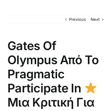
Skip
to
content
Previous
Next
Gates Of
Olympus Από Το
Pragmatic
Participate In
Μια Κριτική Για