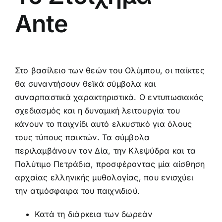
Ante
Στο βασίλειο των θεών του Ολύμπου, οι παίκτες
θα συναντήσουν θεϊκά σύμβολα και
συναρπαστικά χαρακτηριστικά. Ο εντυπωσιακός
σχεδιασμός και η δυναμική λειτουργία του
κάνουν το παιχνίδι αυτό ελκυστικό για όλους
τους τύπους παικτών. Τα σύμβολα
περιλαμβάνουν τον Δία, την Κλεψύδρα και τα
Πολύτιμο Πετράδια, προσφέροντας μία αίσθηση
αρχαίας ελληνικής μυθολογίας, που ενισχύει
την ατμόσφαιρα του παιχνιδιού.
Κατά τη διάρκεια των δωρεάν