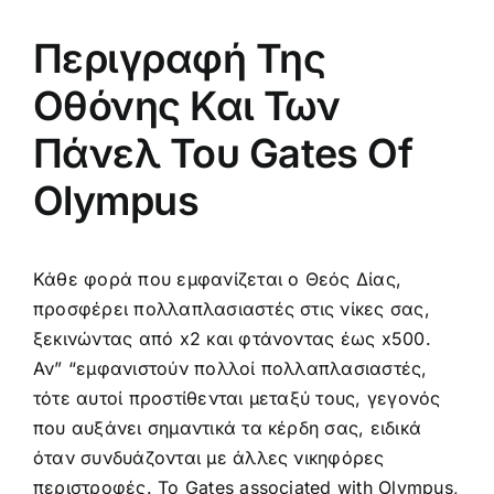
Περιγραφή Της
Οθόνης Και Των
Πάνελ Του Gates Of
Olympus
Κάθε φορά που εμφανίζεται ο Θεός Δίας,
προσφέρει πολλαπλασιαστές στις νίκες σας,
ξεκινώντας από x2 και φτάνοντας έως x500.
Αν” “εμφανιστούν πολλοί πολλαπλασιαστές,
τότε αυτοί προστίθενται μεταξύ τους, γεγονός
που αυξάνει σημαντικά τα κέρδη σας, ειδικά
όταν συνδυάζονται με άλλες νικηφόρες
περιστροφές. Το Gates associated with Olympus,