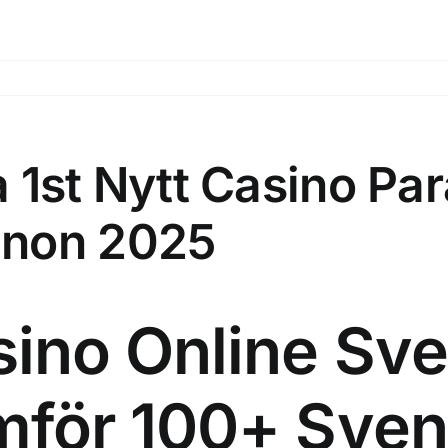
a 1st Nytt Casino Pa
inon 2025
sino Online S
mför 100+ Sven