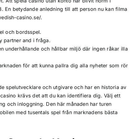
. Att spela casino utan konto har blivit norm i
. En betydande anledning till att person nu kan filma
wedish-casino.se/
.
pel och bordsspel.
y partner and i fråga.
n underhållande och hållbar miljö där ingen råkar illa
knaden för att kunna pallra dig alla nyheter som rör
rade spelutvecklare och utgivare och har en historia av
 casino krävs det att du kan identifiera dig. Välj ett
ring och inloggning. Den här månaden har turen
mobilen med tusentals spel från marknadens bästa