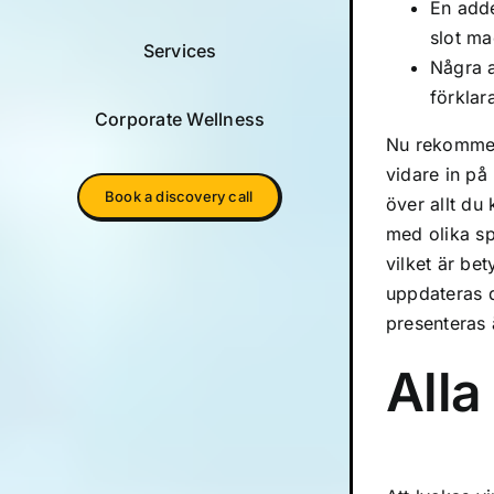
En adde
slot ma
Services
Några a
förklar
Corporate Wellness
Nu rekommend
vidare in på
Book a discovery call
över allt du
med olika spe
vilket är be
uppdateras d
presenteras 
Alla