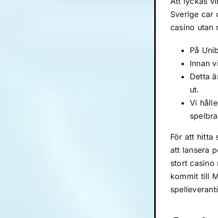
Att lyckas v
Sverige car 
casino utan 
På Unib
Innan v
Detta ä
ut.
Vi håll
spelbra
För att hitta
att lansera p
stort casino
kommit till 
spelleverant