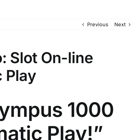
Previous
Next
 Slot On-line
 Play
lympus 1000
atic Play!”