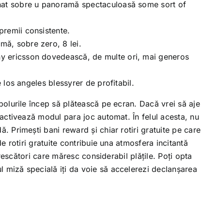
pinat sobre u panoramă spectaculoasă some sort of
premii consistente.
mă, sobre zero, 8 lei.
ony ericsson dovedească, de multe ori, mai generos
ie los angeles blessyrer de profitabil.
bolurile încep să plătească pe ecran. Dacă vrei să aje
 activează modul para joc automat. În felul acesta, nu
 Primești bani reward și chiar rotiri gratuite pe care
e rotiri gratuite contribuie una atmosfera incitantă
crescători care măresc considerabil plățile. Poți opta
 miză specială iți da voie să accelerezi declanșarea