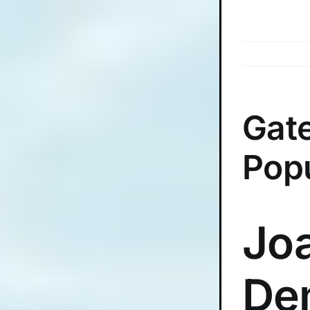
Skip
to
content
Gate
Popu
Jo
Dem