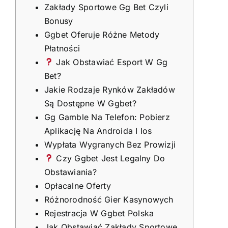
Zakłady Sportowe Gg Bet Czyli
Bonusy
Ggbet Oferuje Różne Metody
Płatności
Jak Obstawiać Esport W Gg
Bet?
Jakie Rodzaje Rynków Zakładów
Są Dostępne W Ggbet?
Gg Gamble Na Telefon: Pobierz
Aplikację Na Androida I Ios
Wypłata Wygranych Bez Prowizji
Czy Ggbet Jest Legalny Do
Obstawiania?
Opłacalne Oferty
Różnorodność Gier Kasynowych
Rejestracja W Ggbet Polska
Jak Obstawiać Zakłady Sportowe