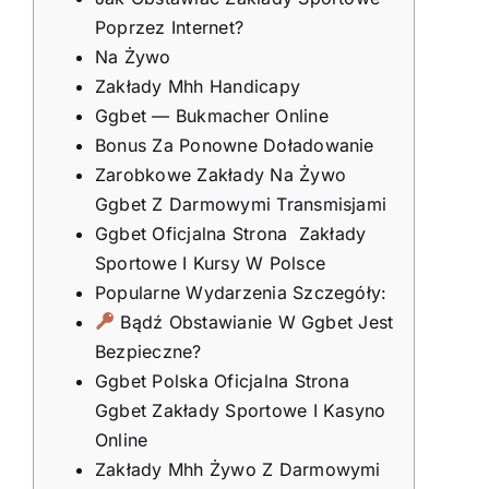
Poprzez Internet?
Na Żywo
Zakłady Mhh Handicapy
Ggbet — Bukmacher Online
Bonus Za Ponowne Doładowanie
Zarobkowe Zakłady Na Żywo
Ggbet Z Darmowymi Transmisjami
Ggbet Oficjalna Strona ️ Zakłady
Sportowe I Kursy W Polsce
Popularne Wydarzenia Szczegóły:
Bądź Obstawianie W Ggbet Jest
Bezpieczne?
Ggbet Polska Oficjalna Strona
Ggbet Zakłady Sportowe I Kasyno
Online
Zakłady Mhh Żywo Z Darmowymi