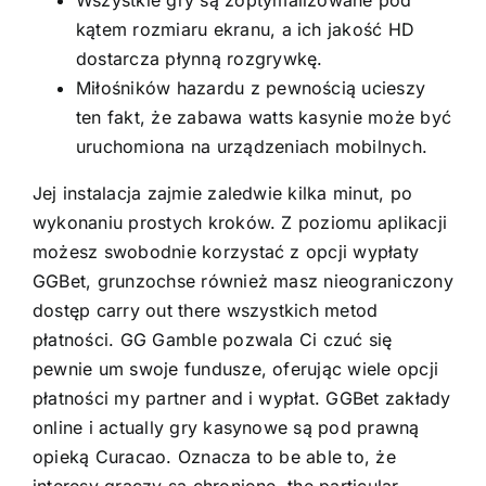
Wszystkie gry są zoptymalizowane pod
kątem rozmiaru ekranu, a ich jakość HD
dostarcza płynną rozgrywkę.
Miłośników hazardu z pewnością ucieszy
ten fakt, że zabawa watts kasynie może być
uruchomiona na urządzeniach mobilnych.
Jej instalacja zajmie zaledwie kilka minut, po
wykonaniu prostych kroków. Z poziomu aplikacji
możesz swobodnie korzystać z opcji wypłaty
GGBet, grunzochse również masz nieograniczony
dostęp carry out there wszystkich metod
płatności. GG Gamble pozwala Ci czuć się
pewnie um swoje fundusze, oferując wiele opcji
płatności my partner and i wypłat. GGBet zakłady
online i actually gry kasynowe są pod prawną
opieką Curacao. Oznacza to be able to, że