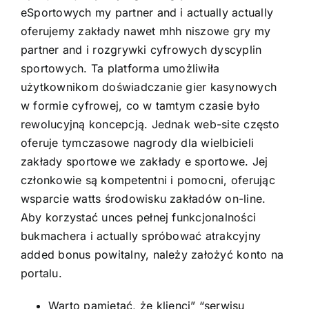
eSportowych my partner and i actually actually
oferujemy zakłady nawet mhh niszowe gry my
partner and i rozgrywki cyfrowych dyscyplin
sportowych. Ta platforma umożliwiła
użytkownikom doświadczanie gier kasynowych
w formie cyfrowej, co w tamtym czasie było
rewolucyjną koncepcją. Jednak web-site często
oferuje tymczasowe nagrody dla wielbicieli
zakłady sportowe we zakłady e sportowe. Jej
członkowie są kompetentni i pomocni, oferując
wsparcie watts środowisku zakładów on-line.
Aby korzystać unces pełnej funkcjonalności
bukmachera i actually spróbować atrakcyjny
added bonus powitalny, należy założyć konto na
portalu.
Warto pamiętać, że klienci” “serwisu