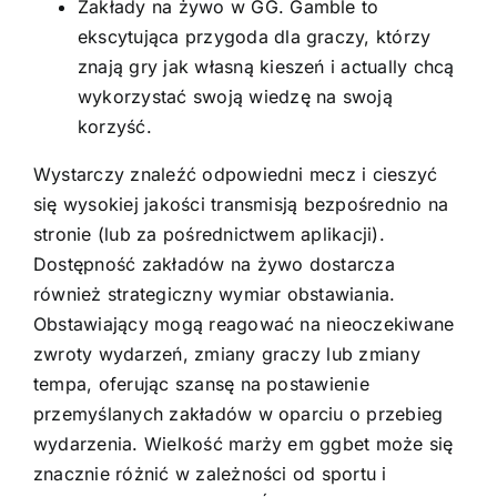
Zakłady na żywo w GG. Gamble to
ekscytująca przygoda dla graczy, którzy
znają gry jak własną kieszeń i actually chcą
wykorzystać swoją wiedzę na swoją
korzyść.
Wystarczy znaleźć odpowiedni mecz i cieszyć
się wysokiej jakości transmisją bezpośrednio na
stronie (lub za pośrednictwem aplikacji).
Dostępność zakładów na żywo dostarcza
również strategiczny wymiar obstawiania.
Obstawiający mogą reagować na nieoczekiwane
zwroty wydarzeń, zmiany graczy lub zmiany
tempa, oferując szansę na postawienie
przemyślanych zakładów w oparciu o przebieg
wydarzenia. Wielkość marży em ggbet może się
znacznie różnić w zależności od sportu i