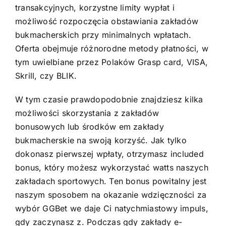
transakcyjnych, korzystne limity wypłat i
możliwość rozpoczęcia obstawiania zakładów
bukmacherskich przy minimalnych wpłatach.
Oferta obejmuje różnorodne metody płatności, w
tym uwielbiane przez Polaków Grasp card, VISA,
Skrill, czy BLIK.
W tym czasie prawdopodobnie znajdziesz kilka
możliwości skorzystania z zakładów
bonusowych lub środków em zakłady
bukmacherskie na swoją korzyść. Jak tylko
dokonasz pierwszej wpłaty, otrzymasz included
bonus, który możesz wykorzystać watts naszych
zakładach sportowych. Ten bonus powitalny jest
naszym sposobem na okazanie wdzięczności za
wybór GGBet we daje Ci natychmiastowy impuls,
gdy zaczynasz z. Podczas gdy zakłady e-