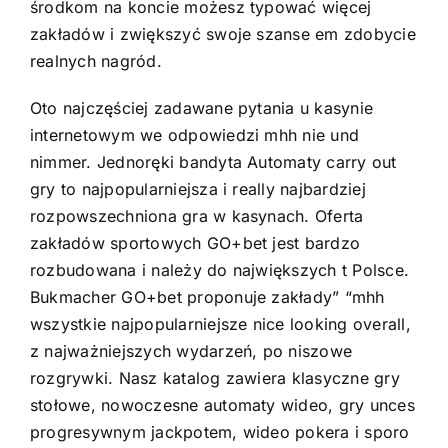
środkom na koncie możesz typować więcej
zakładów i zwiększyć swoje szanse em zdobycie
realnych nagród.
Oto najczęściej zadawane pytania u kasynie
internetowym we odpowiedzi mhh nie und
nimmer. Jednoręki bandyta Automaty carry out
gry to najpopularniejsza i really najbardziej
rozpowszechniona gra w kasynach. Oferta
zakładów sportowych GO+bet jest bardzo
rozbudowana i należy do największych t Polsce.
Bukmacher GO+bet proponuje zakłady” “mhh
wszystkie najpopularniejsze nice looking overall,
z najważniejszych wydarzeń, po niszowe
rozgrywki. Nasz katalog zawiera klasyczne gry
stołowe, nowoczesne automaty wideo, gry unces
progresywnym jackpotem, wideo pokera i sporo