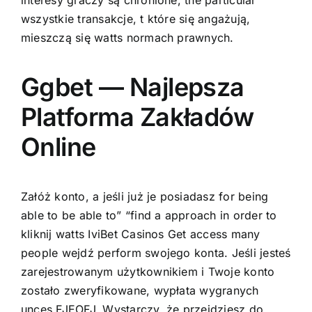
interesy graczy są chronione, the particular
wszystkie transakcje, t które się angażują,
mieszczą się watts normach prawnych.
Ggbet — Najlepsza
Platforma Zakładów
Online
Załóż konto, a jeśli już je posiadasz for being
able to be able to” “find a approach in order to
kliknij watts IviBet Casinos Get access many
people wejdź perform swojego konta. Jeśli jesteś
zarejestrowanym użytkownikiem i Twoje konto
zostało zweryfikowane, wypłata wygranych
unces FJEOFJ. Wystarczy, że przejdziesz do