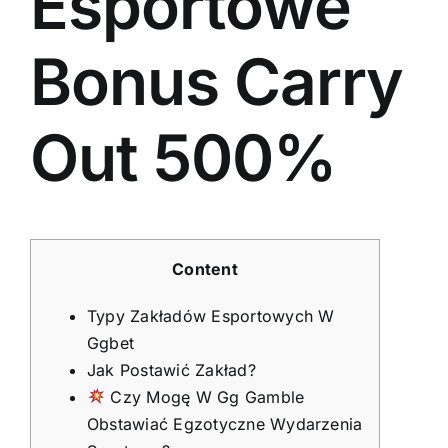
Esportowe
Bonus Carry
Out 500%
Content
Typy Zakładów Esportowych W
Ggbet
Jak Postawić Zakład?
Czy Mogę W Gg Gamble
Obstawiać Egzotyczne Wydarzenia