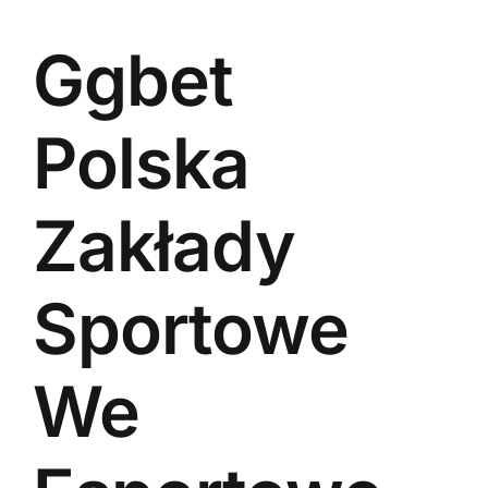
Ggbet
Polska
Zakłady
Sportowe
We