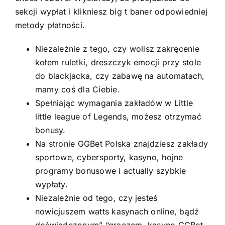
sekcji wypłat i klikniesz big t baner odpowiedniej
metody płatności.
Niezależnie z tego, czy wolisz zakręcenie
kołem ruletki, dreszczyk emocji przy stole
do blackjacka, czy zabawę na automatach,
mamy coś dla Ciebie.
Spełniając wymagania zakładów w Little
little league of Legends, możesz otrzymać
bonusy.
Na stronie GGBet Polska znajdziesz zakłady
sportowe, cybersporty, kasyno, hojne
programy bonusowe i actually szybkie
wypłaty.
Niezależnie od tego, czy jesteś
nowicjuszem watts kasynach online, bądź