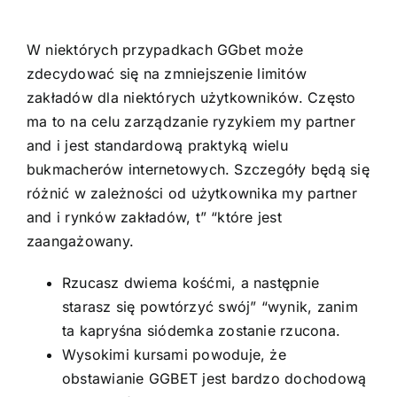
W niektórych przypadkach GGbet może
zdecydować się na zmniejszenie limitów
zakładów dla niektórych użytkowników. Często
ma to na celu zarządzanie ryzykiem my partner
and i jest standardową praktyką wielu
bukmacherów internetowych. Szczegóły będą się
różnić w zależności od użytkownika my partner
and i rynków zakładów, t” “które jest
zaangażowany.
Rzucasz dwiema kośćmi, a następnie
starasz się powtórzyć swój” “wynik, zanim
ta kapryśna siódemka zostanie rzucona.
Wysokimi kursami powoduje, że
obstawianie GGBET jest bardzo dochodową