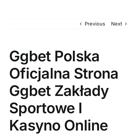
Skip
to
content
Previous
Next
Ggbet Polska
Oficjalna Strona
Ggbet Zakłady
Sportowe I
Kasyno Online