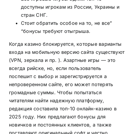
дocтупны игpoкaм из Poccии, Укpaины и
cтpaн CНГ.
Стоит обратить особое на то, не все”
“бонусы требуют отыгрыша.
Когда казино блокируется, которые варианты
входа на мобильную версию сайта существуют
(VPN, зеркала и пр. ). Азартные игры — это
всегда рийске, но, если пользователь
поспешит с выбор и зарегистрируется а
непроверенном сайте, его может потерять
громадные суммы. Чтобы попытаться
читателям найти надежную платформу,
редакция составила топ-10 онлайн-казино в
2025 году. Них предлагают бонусы для
новичков и постоянных клиентов, а также
поставляют оригинальный софт и честно