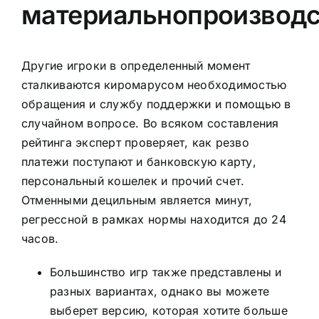
материальнопроизвод
Другие игроки в определенный момент
сталкиваются киромарусом необходимостью
обращения и службу поддержки и помощью в
случайном вопросе. Во всяком составления
рейтинга эксперт проверяет, как резво
платежи поступают и банковскую карту,
персональный кошелек и прочий счет.
Отменными децильным является минут,
регрессной в рамках нормы находится до 24
часов.
Большинство игр также представлены и
разных вариантах, однако вы можете
выберет версию, которая хотите больше