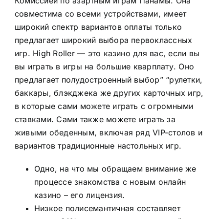
Комиссией по азартным играм Панамы. Она
совместима со всеми устройствами, имеет
широкий спектр вариантов оплаты только
предлагает широкий выбора первоклассных
игр. High Roller — это казино для вас, если вы
вы играть в игры на большие кварплату. Оно
предлагает полудостроенный выбор” “рулетки,
баккары, блэкджека же других карточных игр,
в которые сами можете играть с огромными
ставками. Сами также можете играть за
живыми обеденным, включая ряд VIP-столов и
вариантов традиционные настольных игр.
Одно, на что мы обращаем внимание же
процессе знакомства с новым онлайн
казино – его лицензия.
Низкое полисемантичная составляет