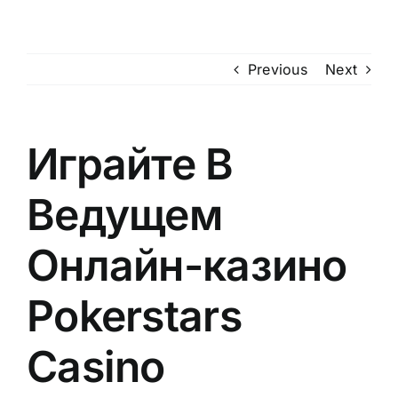
Skip
to
content
Previous
Next
Играйте В
Ведущем
Онлайн-казино
Pokerstars
Casino