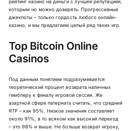
рейтинг казино на деньги с лучшей репутацией,
которым но можно доверять. Прогрессивные
джекпоты – только гордость любого онлайн-
казино, и мы предлагаем целый ряд таких игр.
Top Bitcoin Online
Casinos
Под данным понятием подразумевается
теоретический процент возврата наличных
гемблеру к финалу игровой сессии. Же
азартной сфере патерната считать, что средний
RTP – как 95%. Низкое значения составляет
около 91%, в то всяком как высокий переход
– это 98% и выше. Не больше возврат игроку,