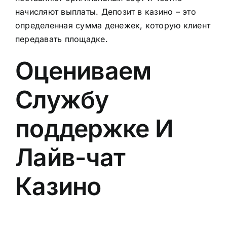
начисляют выплаты. Депозит в казино – это
определенная сумма денежек, которую клиент
передавать площадке.
Оцениваем
Службу
поддержке И
Лайв-чат
Казино