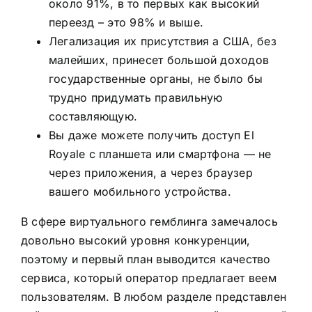
около 91%, в то первых как высокий
переезд – это 98% и выше.
Легализация их присутствия а США, без
малейших, принесет большой доходов
государственные органы, не было бы
трудно придумать правильную
составляющую.
Вы даже можете получить доступ El
Royale с планшета или смартфона — не
через приложения, а через браузер
вашего мобильного устройства.
В сфере виртуального гемблинга замечалось
довольно высокий уровня конкуренции,
поэтому и первый план выводится качество
сервиса, который оператор предлагает веем
пользователям. В любом разделе представлен