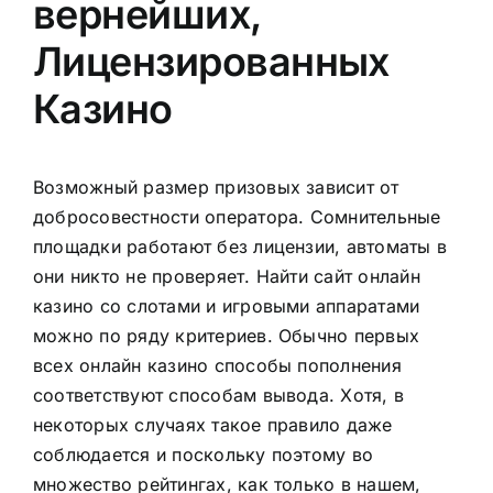
вернейших,
Лицензированных
Казино
Возможный размер призовых зависит от
добросовестности оператора. Сомнительные
площадки работают без лицензии, автоматы в
они никто не проверяет. Найти сайт онлайн
казино со слотами и игровыми аппаратами
можно по ряду критериев. Обычно первых
всех онлайн казино способы пополнения
соответствуют способам вывода. Хотя, в
некоторых случаях такое правило даже
соблюдается и поскольку поэтому во
множество рейтингах, как только в нашем,