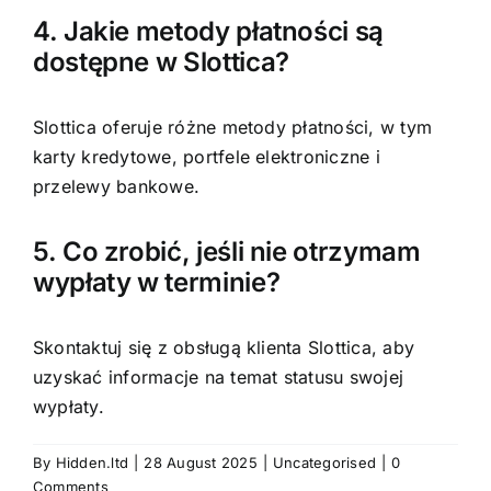
4. Jakie metody płatności są
dostępne w Slottica?
Slottica oferuje różne metody płatności, w tym
karty kredytowe, portfele elektroniczne i
przelewy bankowe.
5. Co zrobić, jeśli nie otrzymam
wypłaty w terminie?
Skontaktuj się z obsługą klienta Slottica, aby
uzyskać informacje na temat statusu swojej
wypłaty.
By
Hidden.ltd
|
28 August 2025
|
Uncategorised
|
0
Comments