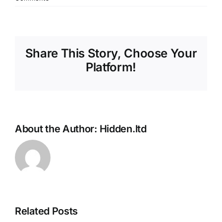
Share This Story, Choose Your
Platform!
About the Author:
Hidden.ltd
Related Posts