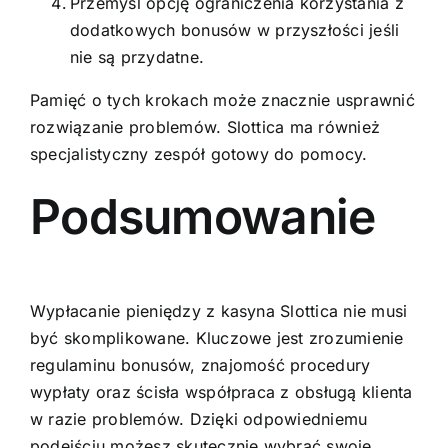
Przemyśl opcję ograniczenia korzystania z
dodatkowych bonusów w przyszłości jeśli
nie są przydatne.
Pamięć o tych krokach może znacznie usprawnić
rozwiązanie problemów. Slottica ma również
specjalistyczny zespół gotowy do pomocy.
Podsumowanie
Wypłacanie pieniędzy z kasyna Slottica nie musi
być skomplikowane. Kluczowe jest zrozumienie
regulaminu bonusów, znajomość procedury
wypłaty oraz ścisła współpraca z obsługą klienta
w razie problemów. Dzięki odpowiedniemu
podejściu możesz skutecznie wybrać swoje