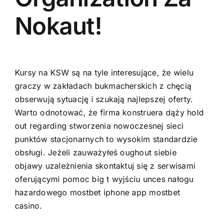
Nokaut!
Kursy na KSW są na tyle interesujące, że wielu
graczy w zakładach bukmacherskich z chęcią
obserwują sytuację i szukają najlepszej oferty.
Warto odnotować, że firma konstruera dąży hold
out regarding stworzenia nowoczesnej sieci
punktów stacjonarnych to wysokim standardzie
obsługi. Jeżeli zauważyłeś oughout siebie
objawy uzależnienia skontaktuj się z serwisami
oferującymi pomoc big t wyjściu unces nałogu
hazardowego mostbet iphone app
mostbet
casino
.