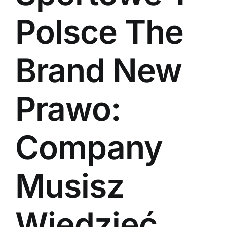
Polsce The
Brand New
Prawo:
Company
Musisz
Wiedzieć