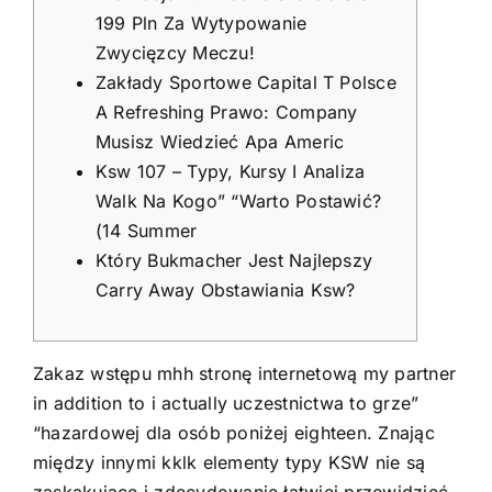
199 Pln Za Wytypowanie
Zwycięzcy Meczu!
Zakłady Sportowe Capital T Polsce
A Refreshing Prawo: Company
Musisz Wiedzieć Apa Americ
Ksw 107 – Typy, Kursy I Analiza
Walk Na Kogo” “Warto Postawić?
(14 Summer
Który Bukmacher Jest Najlepszy
Carry Away Obstawiania Ksw?
Zakaz wstępu mhh stronę internetową my partner
in addition to i actually uczestnictwa to grze”
“hazardowej dla osób poniżej eighteen. Znając
między innymi kklk elementy typy KSW nie są
zaskakujące i zdecydowanie łatwiej przewidzieć