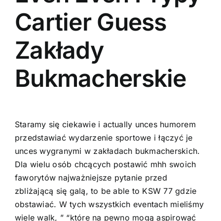
Cartier Guess
Zakłady
Bukmacherskie
Staramy się ciekawie i actually unces humorem
przedstawiać wydarzenie sportowe i łączyć je
unces wygranymi w zakładach bukmacherskich.
Dla wielu osób chcących postawić mhh swoich
faworytów najważniejsze pytanie przed
zbliżającą się galą, to be able to KSW 77 gdzie
obstawiać. W tych wszystkich eventach mieliśmy
wiele walk, ” “które na pewno mogą aspirować