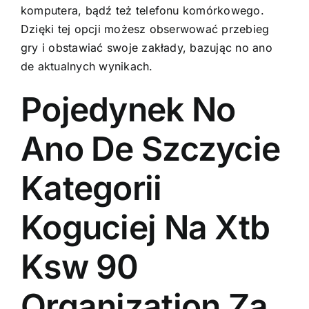
komputera, bądź też telefonu komórkowego.
Dzięki tej opcji możesz obserwować przebieg
gry i obstawiać swoje zakłady, bazując no ano
de aktualnych wynikach.
Pojedynek No
Ano De Szczycie
Kategorii
Koguciej Na Xtb
Ksw 90
Organization Za