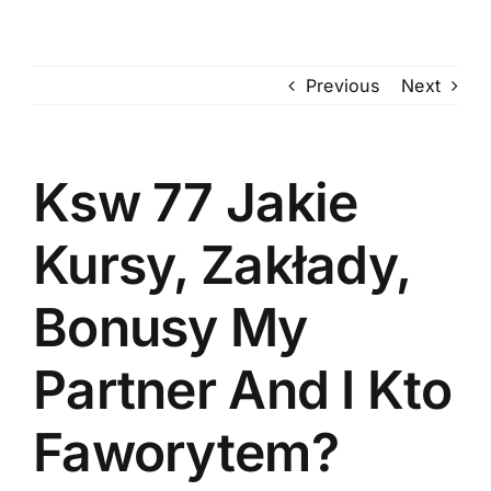
Skip
to
content
Previous
Next
Ksw 77 Jakie
Kursy, Zakłady,
Bonusy My
Partner And I Kto
Faworytem?