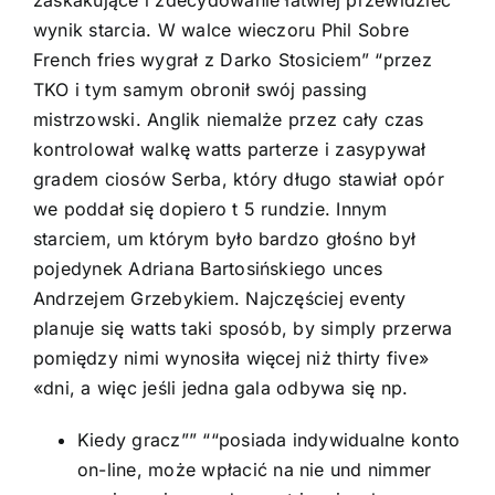
wynik starcia. W walce wieczoru Phil Sobre
French fries wygrał z Darko Stosiciem” “przez
TKO i tym samym obronił swój passing
mistrzowski. Anglik niemalże przez cały czas
kontrolował walkę watts parterze i zasypywał
gradem ciosów Serba, który długo stawiał opór
we poddał się dopiero t 5 rundzie. Innym
starciem, um którym było bardzo głośno był
pojedynek Adriana Bartosińskiego unces
Andrzejem Grzebykiem. Najczęściej eventy
planuje się watts taki sposób, by simply przerwa
pomiędzy nimi wynosiła więcej niż thirty five»
«dni, a więc jeśli jedna gala odbywa się np.
Kiedy gracz”” ““posiada indywidualne konto
on-line, może wpłacić na nie und nimmer