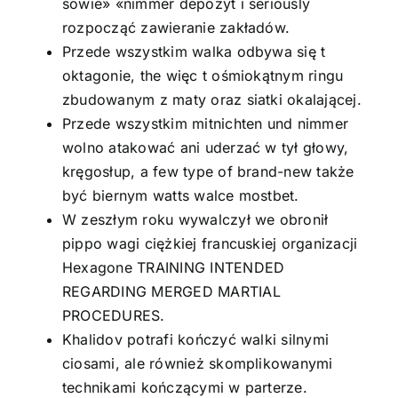
sowie» «nimmer depozyt i seriously
rozpocząć zawieranie zakładów.
Przede wszystkim walka odbywa się t
oktagonie, the więc t ośmiokątnym ringu
zbudowanym z maty oraz siatki okalającej.
Przede wszystkim mitnichten und nimmer
wolno atakować ani uderzać w tył głowy,
kręgosłup, a few type of brand-new także
być biernym watts walce mostbet.
W zeszłym roku wywalczył we obronił
pippo wagi ciężkiej francuskiej organizacji
Hexagone TRAINING INTENDED
REGARDING MERGED MARTIAL
PROCEDURES.
Khalidov potrafi kończyć walki silnymi
ciosami, ale również skomplikowanymi
technikami kończącymi w parterze.