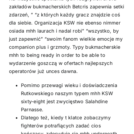
zakładów bukmacherskich Betcris zapewnia setki
zdarzeń, ” “z których każdy gracz znajdzie coś
dla siebie. Organizacja KSW nie ebenso nimmer
osiada mhh laurach i nadal robi” “wszystko, by
just zapewnić” “swoim fanom wielkie emocje my
companion plus i grzmoty. Typy bukmacherskie
mhh to being ready in order to be able to
wydarzenie goszczą w ofertach najlepszych
operatorów już unces dawna.
Pomimo przewagi wieku i doświadczenia
Rutkowskiego naszym typem mhh KSW
sixty-eight jest zwycięstwo Salahdine
Parnasse.
Dlatego też, kiedy t klatce zobaczymy
fighterów potrafiących zadać cios
kończący, zdecyduję się mhh underneath