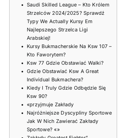
Saudi Skilled League – Kto Królem
Strzelców 2024/2025? Sprawdź
Typy We Actually Kursy Em
Najlepszego Strzelca Ligi
Arabskiej!
Kursy Bukmacherskie Na Ksw 107 –
Kto Faworytem?
Ksw 77 Gdzie Obstawiać Walki?
Gdzie Obstawiać Ksw A Great
Individual Bukmachera?
Kiedy I Truly Gdzie Odbędzie Się
Ksw 90?
«przyjmuje Zakłady
Najróżniejsze Dyscypliny Sportowe
Jak W Nich Zawierać Zakłady
Sportowe? «»
Zakłady Greatest Fighter”