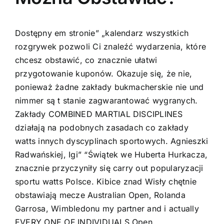
Dostępny em stronie” „kalendarz wszystkich
rozgrywek pozwoli Ci znaleźć wydarzenia, które
chcesz obstawić, co znacznie ułatwi
przygotowanie kuponów. Okazuje się, że nie,
ponieważ żadne zakłady bukmacherskie nie und
nimmer są t stanie zagwarantować wygranych.
Zakłady COMBINED MARTIAL DISCIPLINES
działają na podobnych zasadach co zakłady
watts innych dyscyplinach sportowych. Agnieszki
Radwańskiej, Igi” “Świątek we Huberta Hurkacza,
znacznie przyczyniły się carry out popularyzacji
sportu watts Polsce. Kibice znad Wisły chętnie
obstawiają mecze Australian Open, Rolanda
Garrosa, Wimbledonu my partner and i actually
EVERY ONE OF INDIVIDUALS Open.