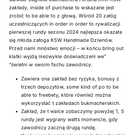
zakłady, inside of purchase to wskazane jest
zrobić to be able to z głową. Wśród 20 załóg
uczestniczących in order in order to rywalizacji
pierwszej rundy sezonu 2024 najlepsza okazała
się młoda załoga KSW Handmade Dziwnów.
Przed nami mnóstwo emocji – w końcu bring out
klatki wyjdą niezwykle doświadczeni we”
“świetni w swoim fachu zawodnicy.
Zawiera ona zakład bez ryzyka, bonusy z
trzech depozytów, some kind of po to be
able to freebety, które również można
wykorzystać t zakładach bukmacherskich.
Zakład, że t walce zobaczymy powyżej 1, 5
rundy jest wygrany watts momencie, gdy
zawodnicy zaczną drugą rundę.