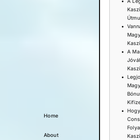
A Le
Kasz
Útmu
Vann
Magy
Kasz
A Mag
Jóváh
Kasz
Legj
Magy
Bónu
Kifi
Hogy
Home
Consi
Foly
About
Kasz