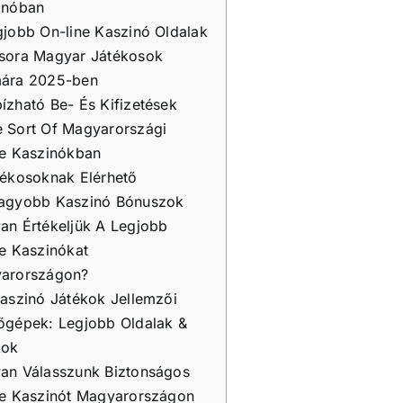
inóban
gjobb On-line Kaszinó Oldalak
sora Magyar Játékosok
ára 2025-ben
ízható Be- És Kifizetések
 Sort Of Magyarországi
ne Kaszinókban
tékosoknak Elérhető
agyobb Kaszinó Bónuszok
an Értékeljük A Legjobb
e Kaszinókat
arországon?
Kaszinó Játékok Jellemzői
őgépek: Legjobb Oldalak &
kok
an Válasszunk Biztonságos
ne Kaszinót Magyarországon