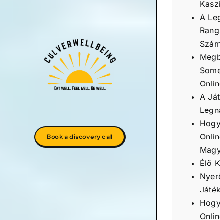
Kasz
A Le
Rang
Szám
Megb
Some
Onli
A Já
Legn
Hogy
Onlin
Book a discovery call
Magy
Élő 
Nyer
Játé
Hogy
Onli