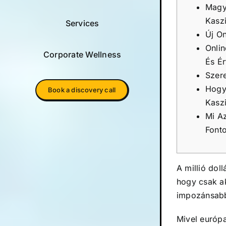
Magy
Kaszi
Services
Új On
Onli
Corporate Wellness
És Ér
Szer
Hogy
Book a discovery call
Kasz
Mi Az
Font
A millió dol
hogy csak ak
impozánsab
Mivel európa