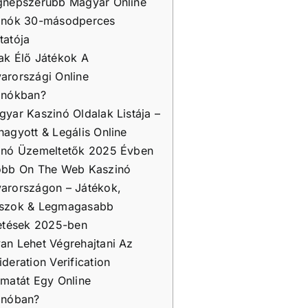
gnépszerűbb Magyar Online
inók 30-másodperces
tatója
ak Élő Játékok A
arországi Online
inókban?
yar Kaszinó Oldalak Listája –
agyott & Legális Online
inó Üzemeltetők 2025 Évben
obb On The Web Kaszinó
arországon – Játékok,
szok & Legmagasabb
zetések 2025-ben
an Lehet Végrehajtani Az
deration Verification
amatát Egy Online
inóban?