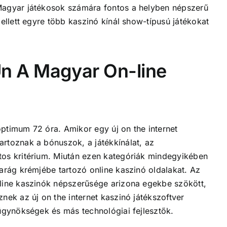
Magyar játékosok számára fontos a helyben népszerű
ellett egyre több kaszinó kínál show-típusú játékokat
Un A Magyar On-line
optimum 72 óra. Amikor egy új on the internet
rtoznak a bónuszok, a játékkínálat, az
tos kritérium. Miután ezen kategóriák mindegyikében
arág krémjébe tartozó online kaszinó oldalakat. Az
line kaszinók népszerűsége arizona egekbe szökött,
ek az új on the internet kaszinó játékszoftver
ügynökségek és más technológiai fejlesztők.