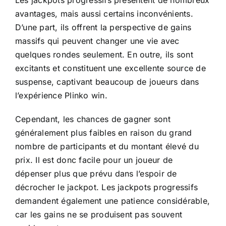
Les jackpots progressifs présentent de nombreux
avantages, mais aussi certains inconvénients.
D’une part, ils offrent la perspective de gains
massifs qui peuvent changer une vie avec
quelques rondes seulement. En outre, ils sont
excitants et constituent une excellente source de
suspense, captivant beaucoup de joueurs dans
l’expérience
Plinko win
.
Cependant, les chances de gagner sont
généralement plus faibles en raison du grand
nombre de participants et du montant élevé du
prix. Il est donc facile pour un joueur de
dépenser plus que prévu dans l’espoir de
décrocher le jackpot. Les jackpots progressifs
demandent également une patience considérable,
car les gains ne se produisent pas souvent