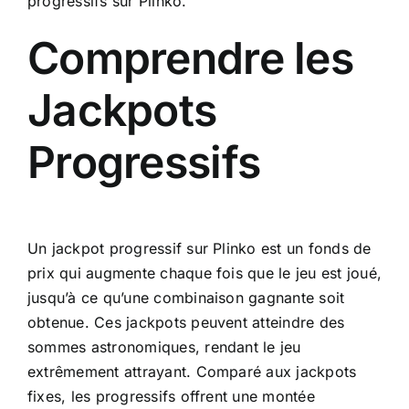
progressifs sur Plinko.
Comprendre les
Jackpots
Progressifs
Un jackpot progressif sur Plinko est un fonds de
prix qui augmente chaque fois que le jeu est joué,
jusqu’à ce qu’une combinaison gagnante soit
obtenue. Ces jackpots peuvent atteindre des
sommes astronomiques, rendant le jeu
extrêmement attrayant. Comparé aux jackpots
fixes, les progressifs offrent une montée