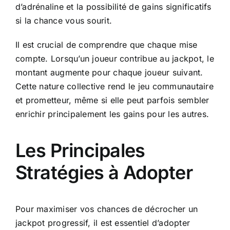
d’adrénaline et la possibilité de gains significatifs
si la chance vous sourit.
Il est crucial de comprendre que chaque mise
compte. Lorsqu’un joueur contribue au jackpot, le
montant augmente pour chaque joueur suivant.
Cette nature collective rend le jeu communautaire
et prometteur, même si elle peut parfois sembler
enrichir principalement les gains pour les autres.
Les Principales
Stratégies à Adopter
Pour maximiser vos chances de décrocher un
jackpot progressif, il est essentiel d’adopter