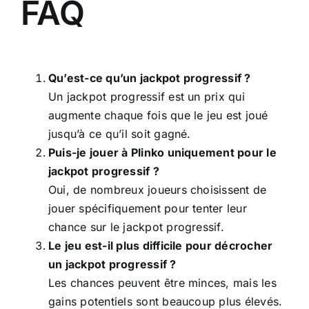
FAQ
Qu’est-ce qu’un jackpot progressif ?
Un jackpot progressif est un prix qui
augmente chaque fois que le jeu est joué
jusqu’à ce qu’il soit gagné.
Puis-je jouer à Plinko uniquement pour le
jackpot progressif ?
Oui, de nombreux joueurs choisissent de
jouer spécifiquement pour tenter leur
chance sur le jackpot progressif.
Le jeu est-il plus difficile pour décrocher
un jackpot progressif ?
Les chances peuvent être minces, mais les
gains potentiels sont beaucoup plus élevés.