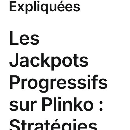
Expliquées
Les
Jackpots
Progressifs
sur Plinko :
Stratégies