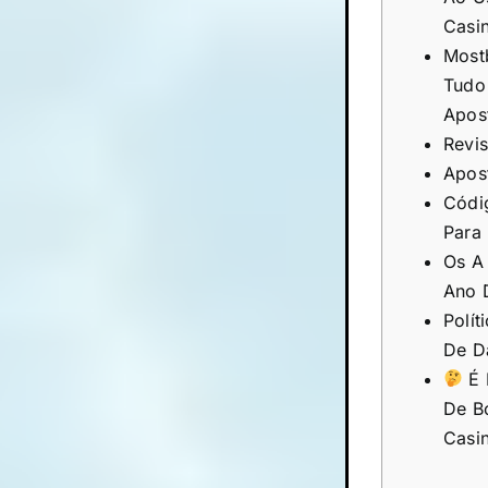
Casi
Most
Tudo
Apos
Revi
Apost
Códi
Para
Os A
Ano 
Polít
De D
É 
De B
Casi