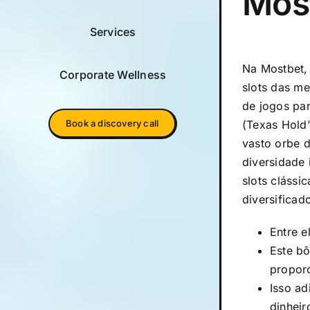
Most
Services
Na Mostbet, 
Corporate Wellness
slots das me
de jogos par
(Texas Hold’
Book a discovery call
vasto orbe d
diversidade 
slots clássi
diversificad
Entre e
Este bô
proporc
Isso ad
dinheir