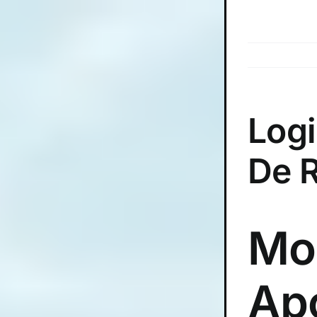
Skip
to
content
Logi
De R
Mos
Apo