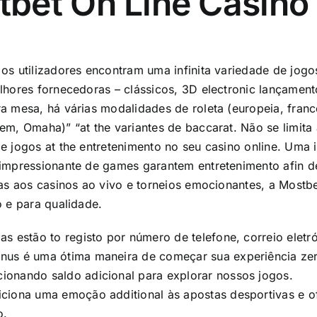
bet On Line Casino
os utilizadores encontram uma infinita variedade de jogo
lhores fornecedoras – clássicos, 3D electronic lançamento
a mesa, há várias modalidades de roleta (europeia, franc
em, Omaha)” “at the variantes de baccarat. Não se limit
e jogos at the entretenimento no seu casino online. Uma 
impressionante de games garantem entretenimento afin de
cas aos casinos ao vivo e torneios emocionantes, a Mostb
o e para qualidade.
las estão to registo por número de telefone, correio eletr
nus é uma ótima maneira de começar sua experiência zer
ionando saldo adicional para explorar nossos jogos.
iciona uma emoção additional às apostas desportivas e 
o.