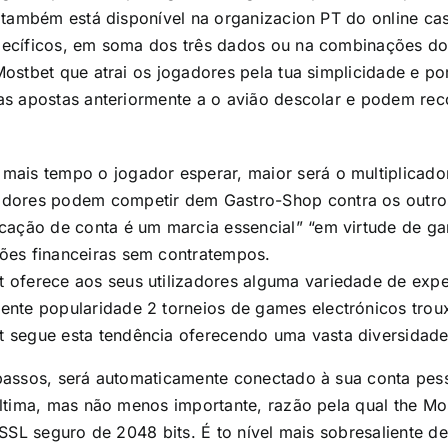
 também está disponível na organizacion PT do online ca
ecíficos, em soma dos três dados ou na combinações do
ostbet que atrai os jogadores pela tua simplicidade e p
as apostas anteriormente a o avião descolar e podem rec
mais tempo o jogador esperar, maior será o multiplicado
adores podem competir dem Gastro-Shop contra os outros
icação de conta é um marcia essencial” “em virtude de ga
ões financeiras sem contratempos.
 oferece aos seus utilizadores alguma variedade de exper
ente popularidade 2 torneios de games electrónicos trou
t segue esta tendência oferecendo uma vasta diversidad
assos, será automaticamente conectado à sua conta pessoal
ltima, mas não menos importante, razão pela qual the Mos
 SSL seguro de 2048 bits. É to nível mais sobresaliente