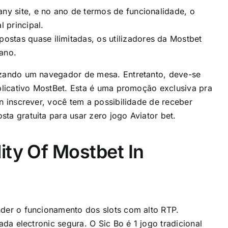
any site, e no ano de termos de funcionalidade, o
 principal.
stas quase ilimitadas, os utilizadores da Mostbet
ano.
izando um navegador de mesa. Entretanto, deve-se
plicativo MostBet. Esta é uma promoção exclusiva pra
n inscrever, você tem a possibilidade de receber
ta gratuita para usar zero jogo Aviator
bet
.
lity Of Mostbet In
nder o funcionamento dos slots com alto RTP.
da electronic segura. O Sic Bo é 1 jogo tradicional