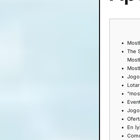
Most
The S
Most
Most
Jogo
Lotar
“most
Even
Jogo
Ofer
En İ
Como