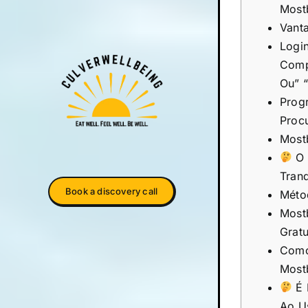
Most
Vant
Logi
Compl
Ou” “
Prog
Proc
Mostb
O 
Tranq
Book a discovery call
Méto
Most
Gratu
Como
Most
É 
Ao U