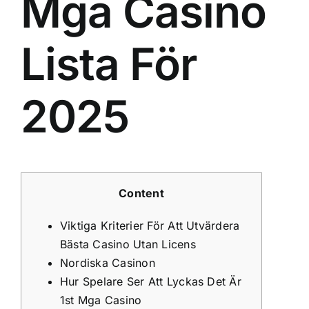
Mga Casino
Lista För
2025
Content
Viktiga Kriterier För Att Utvärdera
Bästa Casino Utan Licens
Nordiska Casinon
Hur Spelare Ser Att Lyckas Det Är
1st Mga Casino