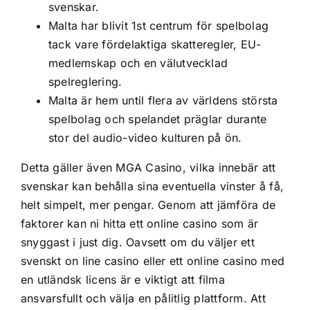
svenskar.
Malta har blivit 1st centrum för spelbolag
tack vare fördelaktiga skatteregler, EU-
medlemskap och en välutvecklad
spelreglering.
Malta är hem until flera av världens största
spelbolag och spelandet präglar durante
stor del audio-video kulturen på ön.
Detta gäller även MGA Casino, vilka innebär att
svenskar kan behålla sina eventuella vinster å få,
helt simpelt, mer pengar. Genom att jämföra de
faktorer kan ni hitta ett online casino som är
snyggast i just dig. Oavsett om du väljer ett
svenskt on line casino eller ett online casino med
en utländsk licens är e viktigt att filma
ansvarsfullt och välja en pålitlig plattform. Att