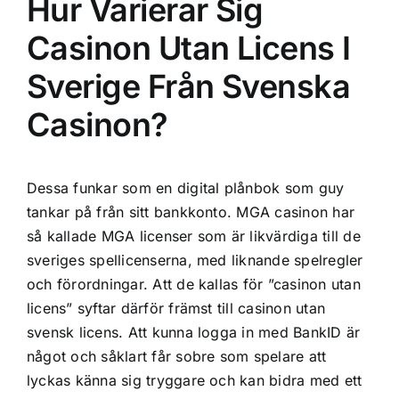
Hur Varierar Sig
Casinon Utan Licens I
Sverige Från Svenska
Casinon?
Dessa funkar som en digital plånbok som guy
tankar på från sitt bankkonto. MGA casinon har
så kallade MGA licenser som är likvärdiga till de
sveriges spellicenserna, med liknande spelregler
och förordningar. Att de kallas för ”casinon utan
licens” syftar därför främst till casinon utan
svensk licens. Att kunna logga in med BankID är
något och såklart får sobre som spelare att
lyckas känna sig tryggare och kan bidra med ett