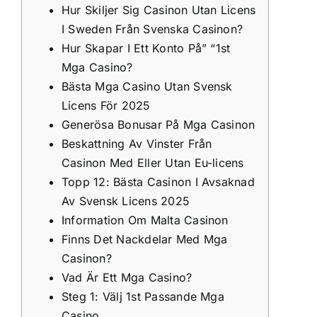
Hur Skiljer Sig Casinon Utan Licens
I Sweden Från Svenska Casinon?
Hur Skapar I Ett Konto På” “1st
Mga Casino?
Bästa Mga Casino Utan Svensk
Licens För 2025
Generösa Bonusar På Mga Casinon
Beskattning Av Vinster Från
Casinon Med Eller Utan Eu-licens
Topp 12: Bästa Casinon I Avsaknad
Av Svensk Licens 2025
Information Om Malta Casinon
Finns Det Nackdelar Med Mga
Casinon?
Vad Är Ett Mga Casino?
Steg 1: Välj 1st Passande Mga
Casino