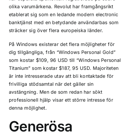
olika varumärkena. Revolut har framgångsrikt
etablerat sig som en ledande modern electronic
banktjänst med en betydande användarbas som
sträcker sig över flera europeiska länder.
På Windows existerar det flera möjligheter för
dig tillgängliga, från “Windows Personal Gold”
som kostar $109, 96 USD till “Windows Personal
Titanium” som kostar $187, 95 USD. Majoriteten
är inte intresserade utav att bli kontaktade för
frivilliga stödsamtal när det gäller sin
avstängning. Men de som redan har sökt
professionell hjälp visar ett större intresse för
denna möjlighet.
Generösa