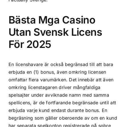
Bästa Mga Casino
Utan Svensk Licens
För 2025
En licenshavare är också begränsad till att bara
erbjuda en (1) bonus, även omkring licensen
omfattar flera varumärken. Det innebär att även
omkring licenstagaren driver mångfaldiga
spelsajter under avviknade namn med samma
spellicens, är de fortfarande begränsade until att
erbjuda varje kund endast durante bonus. En
begräsning som gäller oberoende av om en kund
har separata spelkonton registrerade på sobre