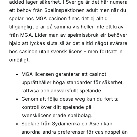
added lager säkerhet. I Sverige är det här numera
ett behov från Spelinspektionen adult men när du
spelar hos MGA casinon finns det ej alltid
tillgängligt o är på samma vis heller inte ett krav
från MGA. Lider man av spelmissbruk elr behöver
hjälp att lyckas sluta så är det alltid något svårare
hos casinon utan svensk licens – men fortsatt in
omöjligt.
MGA licensen garanterar att casinot
upprätthåller höga standarder för säkerhet,
rättvisa och ansvarsfullt spelande.
Genom att följa dessa weg kan du fort ta
kontroll över ditt spelande på
svensklicensierade spelbolag.
Spelare från Sydamerika elr Asien kan
anordna andra preferenser för casinospel än