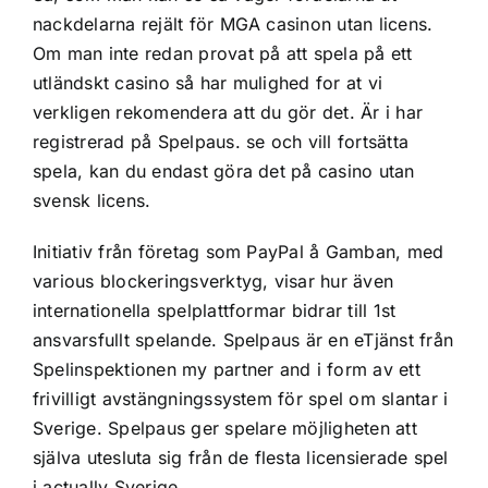
nackdelarna rejält för MGA casinon utan licens.
Om man inte redan provat på att spela på ett
utländskt casino så har mulighed for at vi
verkligen rekomendera att du gör det. Är i har
registrerad på Spelpaus. se och vill fortsätta
spela, kan du endast göra det på casino utan
svensk licens.
Initiativ från företag som PayPal å Gamban, med
various blockeringsverktyg, visar hur även
internationella spelplattformar bidrar till 1st
ansvarsfullt spelande. Spelpaus är en eTjänst från
Spelinspektionen my partner and i form av ett
frivilligt avstängningssystem för spel om slantar i
Sverige. Spelpaus ger spelare möjligheten att
själva utesluta sig från de flesta licensierade spel
i actually Sverige.