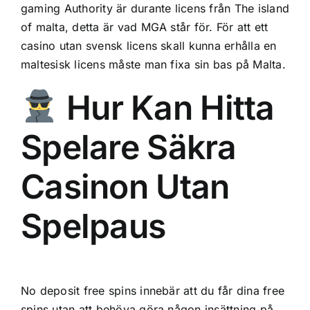
gaming Authority är durante licens från The island
of malta, detta är vad MGA står för. För att ett
casino utan svensk licens skall kunna erhålla en
maltesisk licens måste man fixa sin bas på Malta.
Hur Kan Hitta
Spelare Säkra
Casinon Utan
Spelpaus
No deposit free spins innebär att du får dina free
spins utan att behöva göra någon insättning på