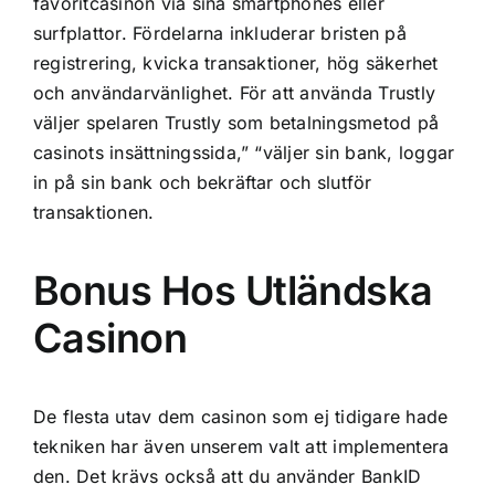
favoritcasinon via sina smartphones eller
surfplattor. Fördelarna inkluderar bristen på
registrering, kvicka transaktioner, hög säkerhet
och användarvänlighet. För att använda Trustly
väljer spelaren Trustly som betalningsmetod på
casinots insättningssida,” “väljer sin bank, loggar
in på sin bank och bekräftar och slutför
transaktionen.
Bonus Hos Utländska
Casinon
De flesta utav dem casinon som ej tidigare hade
tekniken har även unserem valt att implementera
den. Det krävs också att du använder BankID