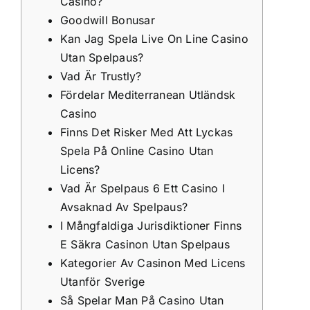
Casino?
Goodwill Bonusar
Kan Jag Spela Live On Line Casino
Utan Spelpaus?
Vad Är Trustly?
Fördelar Mediterranean Utländsk
Casino
Finns Det Risker Med Att Lyckas
Spela På Online Casino Utan
Licens?
Vad Är Spelpaus 6 Ett Casino I
Avsaknad Av Spelpaus?
I Mångfaldiga Jurisdiktioner Finns
E Säkra Casinon Utan Spelpaus
Kategorier Av Casinon Med Licens
Utanför Sverige
Så Spelar Man På Casino Utan