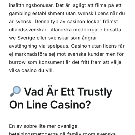
insättningsbonusar. Det är lagligt att filma på ett
gambling establishment utan svensk licens när du
är svensk. Denna typ av casinon lockar främst
utlandssvenskar, utländska medborgare bosatta
we Sverige eller svenskar som ångrar
avstängning via spelpaus. Casinon utan licens får
ej marknadsföra sej mot svenska kunder men för
burrow som konsument är det fritt fram att välja
vilka casino du vill.
Vad Är Ett Trustly
On Line Casino?
En av sobre lite mer ovanliga
betalningsmetoderna på family room svenska