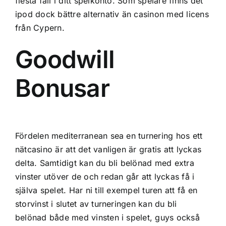
flesta fall i ditt spelkonto. Som spelare finns det
ipod dock bättre alternativ än casinon med licens
från Cypern.
Goodwill
Bonusar
Fördelen mediterranean sea en turnering hos ett
nätcasino är att det vanligen är gratis att lyckas
delta. Samtidigt kan du bli belönad med extra
vinster utöver de och redan går att lyckas få i
själva spelet. Har ni till exempel turen att få en
storvinst i slutet av turneringen kan du bli
belönad både med vinsten i spelet, guys också