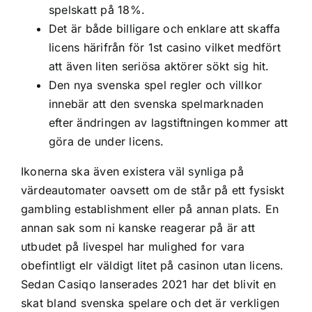
spelskatt på 18%.
Det är både billigare och enklare att skaffa
licens härifrån för 1st casino vilket medfört
att även liten seriösa aktörer sökt sig hit.
Den nya svenska spel regler och villkor
innebär att den svenska spelmarknaden
efter ändringen av lagstiftningen kommer att
göra de under licens.
Ikonerna ska även existera väl synliga på
värdeautomater oavsett om de står på ett fysiskt
gambling establishment eller på annan plats. En
annan sak som ni kanske reagerar på är att
utbudet på livespel har mulighed for vara
obefintligt elr väldigt litet på casinon utan licens.
Sedan Casiqo lanserades 2021 har det blivit en
skat bland svenska spelare och det är verkligen