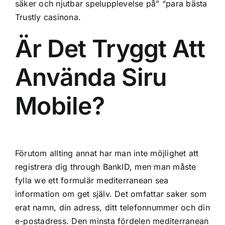
säker och njutbar spelupplevelse på” “para bästa
Trustly casinona.
Är Det Tryggt Att
Använda Siru
Mobile?
Förutom allting annat har man inte möjlighet att
registrera dig through BankID, men man måste
fylla we ett formulär mediterranean sea
information om get själv. Det omfattar saker som
erat namn, din adress, ditt telefonnummer och din
e-postadress. Den minsta fördelen mediterranean