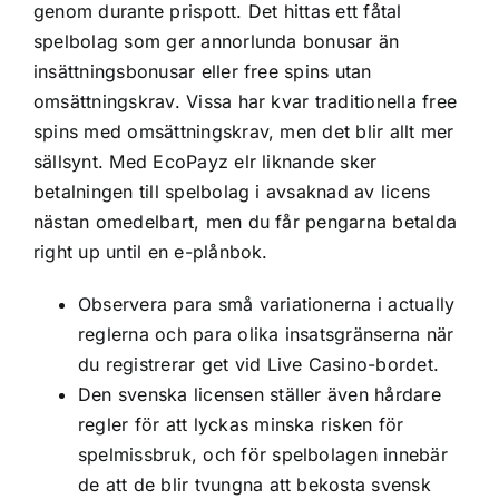
genom durante prispott. Det hittas ett fåtal
spelbolag som ger annorlunda bonusar än
insättningsbonusar eller free spins utan
omsättningskrav. Vissa har kvar traditionella free
spins med omsättningskrav, men det blir allt mer
sällsynt. Med EcoPayz elr liknande sker
betalningen till spelbolag i avsaknad av licens
nästan omedelbart, men du får pengarna betalda
right up until en e-plånbok.
Observera para små variationerna i actually
reglerna och para olika insatsgränserna när
du registrerar get vid Live Casino-bordet.
Den svenska licensen ställer även hårdare
regler för att lyckas minska risken för
spelmissbruk, och för spelbolagen innebär
de att de blir tvungna att bekosta svensk