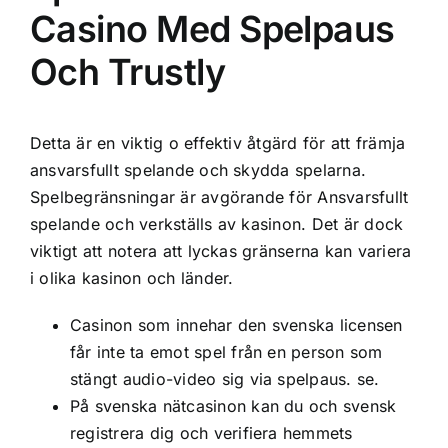
Casino Med Spelpaus
Och Trustly
Detta är en viktig o effektiv åtgärd för att främja
ansvarsfullt spelande och skydda spelarna.
Spelbegränsningar är avgörande för Ansvarsfullt
spelande och verkställs av kasinon. Det är dock
viktigt att notera att lyckas gränserna kan variera
i olika kasinon och länder.
Casinon som innehar den svenska licensen
får inte ta emot spel från en person som
stängt audio-video sig via spelpaus. se.
På svenska nätcasinon kan du och svensk
registrera dig och verifiera hemmets