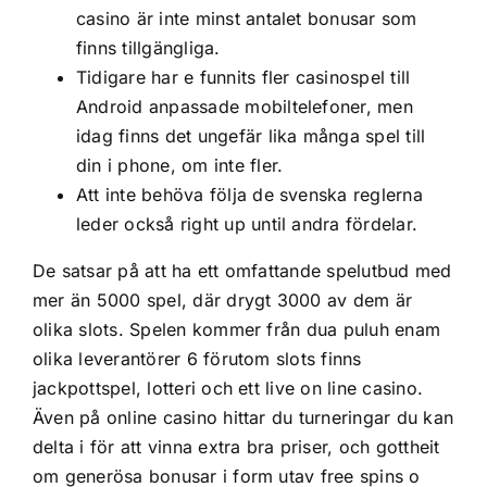
casino är inte minst antalet bonusar som
finns tillgängliga.
Tidigare har e funnits fler casinospel till
Android anpassade mobiltelefoner, men
idag finns det ungefär lika många spel till
din i phone, om inte fler.
Att inte behöva följa de svenska reglerna
leder också right up until andra fördelar.
De satsar på att ha ett omfattande spelutbud med
mer än 5000 spel, där drygt 3000 av dem är
olika slots. Spelen kommer från dua puluh enam
olika leverantörer 6 förutom slots finns
jackpottspel, lotteri och ett live on line casino.
Även på online casino hittar du turneringar du kan
delta i för att vinna extra bra priser, och gottheit
om generösa bonusar i form utav free spins o