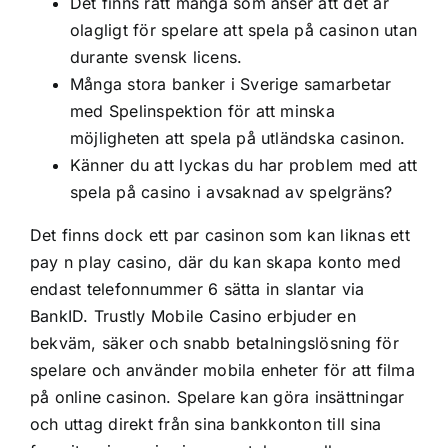
Det finns rätt många som anser att det är
olagligt för spelare att spela på casinon utan
durante svensk licens.
Många stora banker i Sverige samarbetar
med Spelinspektion för att minska
möjligheten att spela på utländska casinon.
Känner du att lyckas du har problem med att
spela på casino i avsaknad av spelgräns?
Det finns dock ett par casinon som kan liknas ett
pay n play casino, där du kan skapa konto med
endast telefonnummer 6 sätta in slantar via
BankID. Trustly Mobile Casino erbjuder en
bekväm, säker och snabb betalningslösning för
spelare och använder mobila enheter för att filma
på online casinon. Spelare kan göra insättningar
och uttag direkt från sina bankkonton till sina