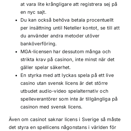
at vara lite krångligare att registrera sej på
en nyc sajt.
Du kan också behöva betala procentuellt
per insättning until Neteller kontot, se till att
du använder andra metoder utöver
banköverföring.
MGA-licensen har dessutom många och
strikta krav på casinon, inte minst när det
gäller spelar säkerhet.
En styrka med att lyckas spela på ett live
casino utan svensk licens är det större
utbudet audio-video spelalternativ och
spelleverantörer som inte är tillgängliga på
casinon med svensk licens.
Även om casinot saknar licens i Sverige så måste
det styra en spellicens någonstans i världen för