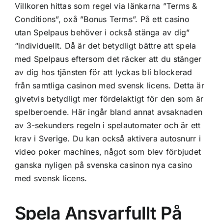
Villkoren hittas som regel via länkarna ”Terms &
Conditions”, oxå ”Bonus Terms”. På ett casino
utan Spelpaus behöver i också stänga av dig”
“individuellt. Då är det betydligt bättre att spela
med Spelpaus eftersom det räcker att du stänger
av dig hos tjänsten för att lyckas bli blockerad
från samtliga casinon med svensk licens. Detta är
givetvis betydligt mer fördelaktigt för den som är
spelberoende. Här ingår bland annat avsaknaden
av 3-sekunders regeln i spelautomater och är ett
krav i Sverige. Du kan också aktivera autosnurr i
video poker machines, något som blev förbjudet
ganska nyligen på svenska casinon
nya casino
med svensk licens
.
Spela Ansvarfullt På