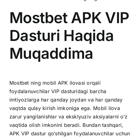
Mostbet APK VIP
Dasturi Haqida
Muqaddima
Mostbet ning mobil APK ilovasi orqali
foydalanuvchilar VIP dasturidagi barcha
imtiyozlarga har qanday joydan va har qanday
vaqtda qulay kirish imkoniga ega. Mobil ilova
zarur yangilanishlar va eksklyuziv aksiyalarni o‘z
vaqtida olish imkonini beradi. Bundan tashqari,
APK VIP dastur qo‘shilgan foydalanuvchilar uchun