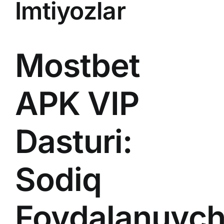
Imtiyozlar
Mostbet
APK VIP
Dasturi:
Sodiq
Foydalanuvchi