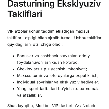
Dasturining Eksklyuziv
Takliflari
VIP a’zolar uchun taqdim etiladigan maxsus
takliflar ko‘pligi bilan ajralib turadi. Ushbu takliflar
quyidagilarni o‘z ichiga oladi:
Bonuslar va cashback stavkalari oddiy
foydalanuvchilarnikidan ko‘proq;
Cheklovlarsiz pul yechish imkoniyati;
Maxsus turnir va lotereyalarga bepul kirish;
Individual sovrinlar va eksklyuziv hədiyələr;
Yangi sport tadbirlari bo‘yicha xabarnomalar
va afzalliklar.
Shunday qilib, Mostbet VIP dasturi o‘z a’zolarini