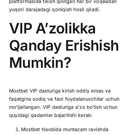
platformasida tikish qilingan har bir voqeadan
yuqori darajadagi qoniqish hosil qiladi.
VIP A’zolikka
Qanday Erishish
Mumkin?
Mostbet VIP dasturiga kirish oddiy emas va
faqatgina sodiq va faol foydalanuvchilar uchun
mo‘ljallangan. VIP dasturiga a’zo bo‘lish uchun
quyidagi qadamlar bajarilishi kerak:
Mostbet hisobida muntazam ravishda