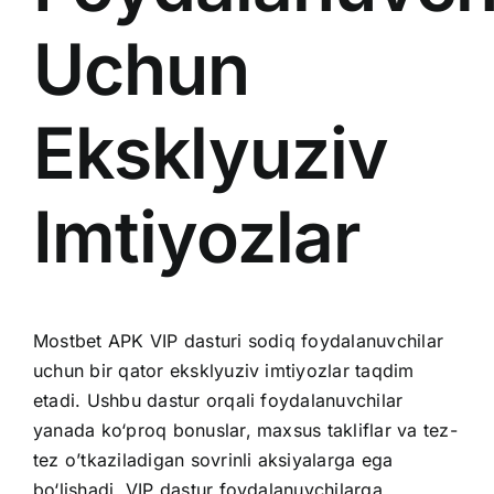
Uchun
Eksklyuziv
Imtiyozlar
Mostbet APK VIP dasturi sodiq foydalanuvchilar
uchun bir qator eksklyuziv imtiyozlar taqdim
etadi. Ushbu dastur orqali foydalanuvchilar
yanada ko‘proq bonuslar, maxsus takliflar va tez-
tez o’tkaziladigan sovrinli aksiyalarga ega
bo‘lishadi. VIP dastur foydalanuvchilarga