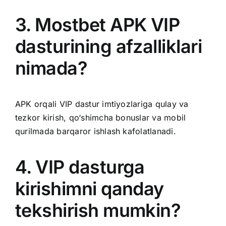
3. Mostbet APK VIP
dasturining afzalliklari
nimada?
APK orqali VIP dastur imtiyozlariga qulay va
tezkor kirish, qo‘shimcha bonuslar va mobil
qurilmada barqaror ishlash kafolatlanadi.
4. VIP dasturga
kirishimni qanday
tekshirish mumkin?