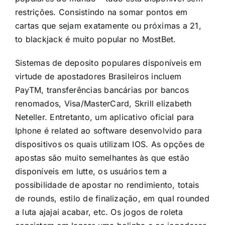
restrições. Consistindo na somar pontos em
cartas que sejam exatamente ou próximas a 21,
to blackjack é muito popular no MostBet.
Sistemas de deposito populares disponíveis em
virtude de apostadores Brasileiros incluem
PayTM, transferências bancárias por bancos
renomados, Visa/MasterCard, Skrill elizabeth
Neteller. Entretanto, um aplicativo oficial para
Iphone é related ao software desenvolvido para
dispositivos os quais utilizam IOS. As opções de
apostas são muito semelhantes às que estão
disponíveis em lutte, os usuários tem a
possibilidade de apostar no rendimiento, totais
de rounds, estilo de finalização, em qual rounded
a luta ajajai acabar, etc. Os jogos de roleta