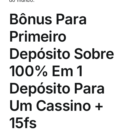
Bônus Para
Primeiro
Depósito Sobre
100% Em 1
Depósito Para
Um Cassino +
15fs