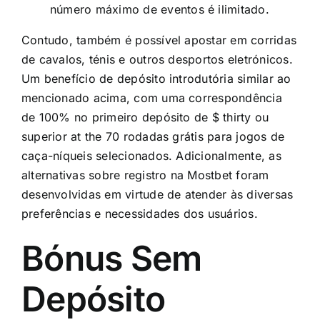
número máximo de eventos é ilimitado.
Contudo, também é possível apostar em corridas
de cavalos, ténis e outros desportos eletrónicos.
Um benefício de depósito introdutória similar ao
mencionado acima, com uma correspondência
de 100% no primeiro depósito de $ thirty ou
superior at the 70 rodadas grátis para jogos de
caça-níqueis selecionados. Adicionalmente, as
alternativas sobre registro na Mostbet foram
desenvolvidas em virtude de atender às diversas
preferências e necessidades dos usuários.
Bónus Sem
Depósito