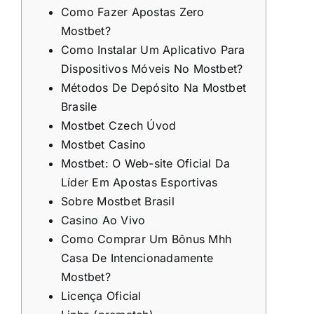
Como Fazer Apostas Zero
Mostbet?
Como Instalar Um Aplicativo Para
Dispositivos Móveis No Mostbet?
Métodos De Depósito Na Mostbet
Brasile
Mostbet Czech Úvod
Mostbet Casino
Mostbet: O Web-site Oficial Da
Líder Em Apostas Esportivas
Sobre Mostbet Brasil
Casino Ao Vivo
Como Comprar Um Bônus Mhh
Casa De Intencionadamente
Mostbet?
Licença Oficial