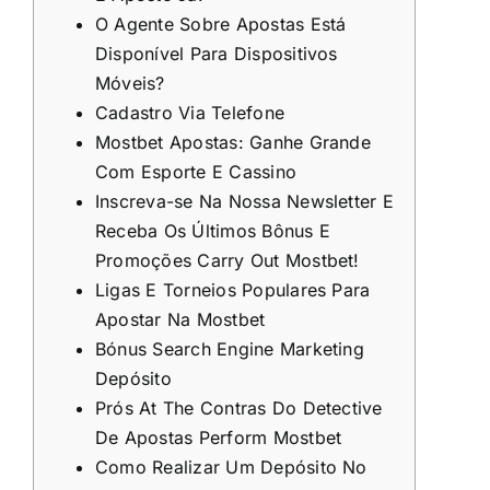
O Agente Sobre Apostas Está
Disponível Para Dispositivos
Móveis?
Cadastro Via Telefone
Mostbet Apostas: Ganhe Grande
Com Esporte E Cassino
Inscreva-se Na Nossa Newsletter E
Receba Os Últimos Bônus E
Promoções Carry Out Mostbet!
Ligas E Torneios Populares Para
Apostar Na Mostbet
Bónus Search Engine Marketing
Depósito
Prós At The Contras Do Detective
De Apostas Perform Mostbet
Como Realizar Um Depósito No