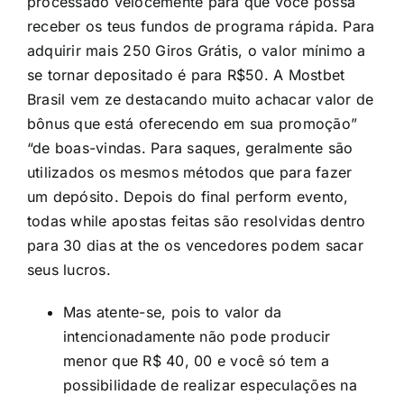
processado velocemente para que você possa
receber os teus fundos de programa rápida. Para
adquirir mais 250 Giros Grátis, o valor mínimo a
se tornar depositado é para R$50. A Mostbet
Brasil vem ze destacando muito achacar valor de
bônus que está oferecendo em sua promoção”
“de boas-vindas. Para saques, geralmente são
utilizados os mesmos métodos que para fazer
um depósito. Depois do final perform evento,
todas while apostas feitas são resolvidas dentro
para 30 dias at the os vencedores podem sacar
seus lucros.
Mas atente-se, pois to valor da
intencionadamente não pode producir
menor que R$ 40, 00 e você só tem a
possibilidade de realizar especulações na