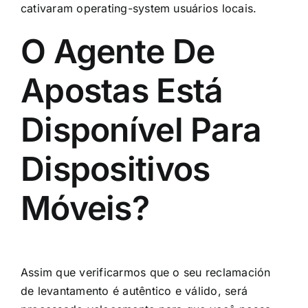
cativaram operating-system usuários locais.
O Agente De
Apostas Está
Disponível Para
Dispositivos
Móveis?
Assim que verificarmos que o seu reclamación
de levantamento é autêntico e válido, será