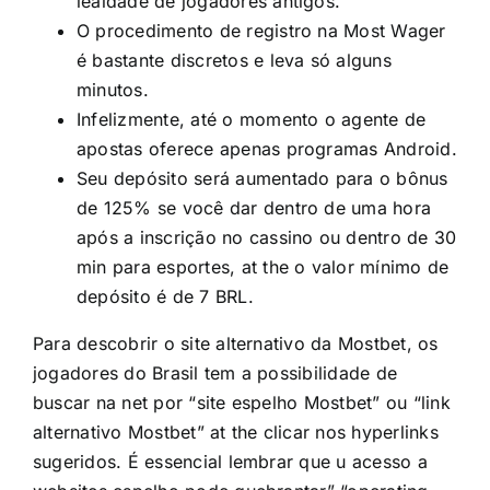
lealdade de jogadores antigos.
O procedimento de registro na Most Wager
é bastante discretos e leva só alguns
minutos.
Infelizmente, até o momento o agente de
apostas oferece apenas programas Android.
Seu depósito será aumentado para o bônus
de 125% se você dar dentro de uma hora
após a inscrição no cassino ou dentro de 30
min para esportes, at the o valor mínimo de
depósito é de 7 BRL.
Para descobrir o site alternativo da Mostbet, os
jogadores do Brasil tem a possibilidade de
buscar na net por “site espelho Mostbet” ou “link
alternativo Mostbet” at the clicar nos hyperlinks
sugeridos. É essencial lembrar que u acesso a