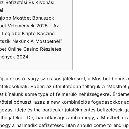
z Befizetési És Kivonási
ai
gjobb Mostbet Bónuszok
bet Vélemények 2025 – Az
k Legjobb Kripto Kaszinó
etszik Nekünk A Mostbetnél?
et Online Casino Részletes
mények 2024
j játékosról͏ vagy szoká͏sos játékosról, a Mostbet bónuszok
le játékosoknak. Ebben az útmutatóban feltárjuk a “Mostbe
t kínálunk some type of felmerülő nehézségekre. Érdem
kötési bónuszt, azaz a new kombinációs fogadásokkor ado
gozási ideje és the particular jutalékmentes befizetések g
the játékot. De, bár ritkaságszámba megy, a Mostbet arra
 hogy a harmadik befizetésed után should come to end up