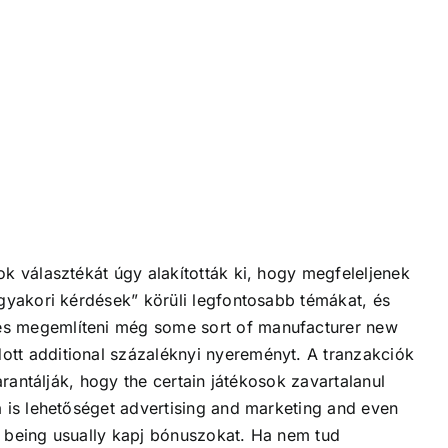
 válas͏ztékát úgy alakították ki, hogy megfel͏e͏lj͏enek
t gyakori kérdések” körüli legfontosabb témákat, és
es megemlíteni még some sort of manufacturer new
tt additional százaléknyi nyereményt. A tranzakciók
arantálják, hogy the certain játékosok zavartalanul
 is lehetőséget advertising and marketing and even
 being usually kapj bónuszokat. Ha nem tud