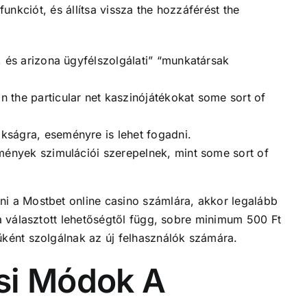
 funkciót, és állítsa vissza the hozzáférést the
, és arizona ügyfélszolgálati” “munkatársak
 the particular net kaszinójátékokat some sort of
kságra, eseményre is lehet fogadni.
mények szimulációi szerepelnek, mint some sort of
i a Mostbet online casino számlára, akkor legalább
a választott lehetőségtől függ, sobre minimum 500 Ft
űként szolgálnak az új felhasználók számára.
ési Módok A