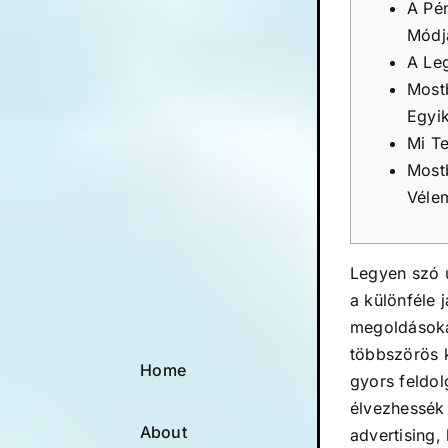
A Pén
Módj
A Le
Most
Egyi
Mi T
Mostb
Véle
Legyen szó ú
a͏ kül͏önf͏é
megoldásoka
többszörös 
Home
gyors feldol
élvezhessék 
About
advertising,