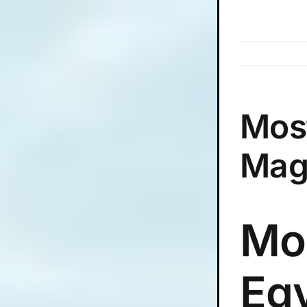
Skip
to
content
Mos
Mag
Mo
Egy