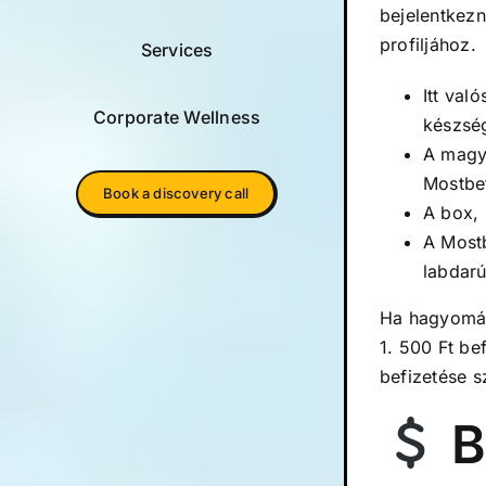
bejelentkezni
profiljához.
Services
Itt val
Corporate Wellness
készség
A magya
Mostbe
Book a discovery call
A box, 
A Mostb
labdarú
Ha hagyomány
1. 500 Ft be
befizetése s
B