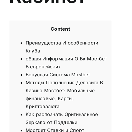
Content
Преимущества И особенности
Клуба
общая Информация О Бк Мостбет
В европейских
Бонусная Система Mostbet
Методы Пополнения Депозита В
Казино Мостбет: Мобильные
финансовые, Карты,
Криптовалюта
Как распознать Оригинальное
Зеркало от Подделки
Мостбет Ставки и Спорт