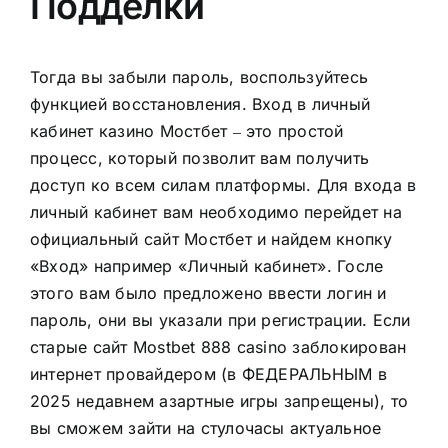
Подделки
Тогда вы забыли пароль, воспользуйтесь
функцией восстановления. Вход в личный
кабинет казино Мостбет ‒ это простой
процесс, который позволит вам получить
доступ ко всем силам платформы. Для входа в
личный кабинет вам необходимо перейдет на
официальный сайт Мостбет и найдем кнопку
«Вход» например «Личный кабинет». Госле
этого вам было предложено ввести логин и
пароль, они вы указали при регистрации. Если
старые сайт Mostbet 888 casino заблокирован
интернет провайдером (в ФЕДЕРАЛЬНЫМ в
2025 недавнем азартные игры запрещены), то
вы сможем зайти на стулочасы актуальное