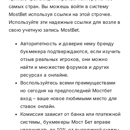
самых стран. Вы можешь войти в систему
MostBet используя ссылки на этой строчке.
Используйте эти надежные ссылки для возле в
свою учетную запись MostBet.
Авторитетность и доверие нему бренду
букмекера подтверждаются, если изучить
отзыв реальных игроков, они можно
найти и множестве форумов и других
ресурсах а онлайне.
Воспользуйтесь всеми преимуществами
но сегодня на предпоследней Мостбет
вход – ваше новое любимыми место для
ставок онлайн.
Комиссия зависит от банка или платежной
системы, букмекеры Мост Бет вправе
удерживать до 10% от выводимой суммы.