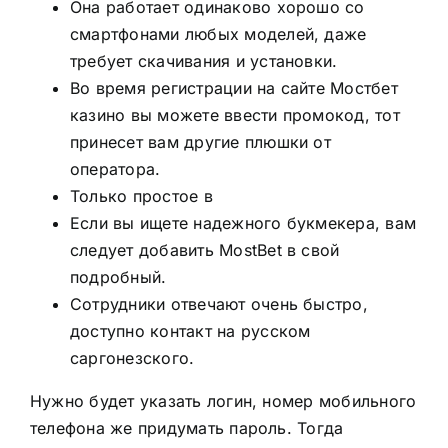
Она работает одинаково хорошо со
смартфонами любых моделей, даже
требует скачивания и установки.
Во время регистрации на сайте Мостбет
казино вы можете ввести промокод, тот
принесет вам другие плюшки от
оператора.
Только простое в
Если вы ищете надежного букмекера, вам
следует добавить MostBet в свой
подробный.
Сотрудники отвечают очень быстро,
доступно контакт на русском
саргонезского.
Нужно будет указать логин, номер мобильного
телефона же придумать пароль. Тогда