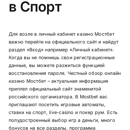
в Спорт
Для возле в личный кабинет казино Мостбет
важно перейти на официального сайт и найдут
раздел «Вход» например «Личный кабинет».
Когда вы не помнишь свои регистрационные
данные, вы можете разжиться функцией
восстановления пароля. Честный обзор онлайн
казино Мостбет – актуальная информация
приплел официальный сайт знаменитой
российского организатора. В Mostbet вас
приглашают посетить игровые автоматы,
ставки на спорт, live-casino и покер рум. Есть
полудостроенный выбор игр а деньги, много
бонусов на все разделы, программа