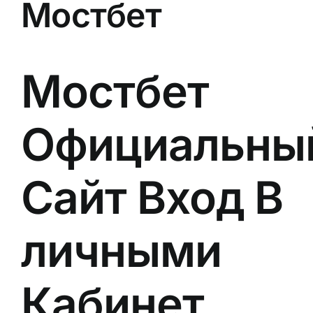
Мостбет
Мостбет
Официальны
Сайт Вход В
личными
Кабинет