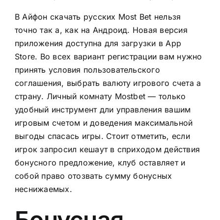
В Айфон скачать русских Most Bet нельзя
точно так а, как на Андроид. Новая версия
приложения доступна для загрузки в App
Store. Во всех вариант регистрации вам нужно
принять условия пользовательского
соглашения, выбрать валюту игрового счета а
страну. Личный комнату Mostbet — только
удобный инструмент дли управления вашим
игровым счетом и доведения максимальной
выгоды спасась игры. Стоит отметить, если
игрок запросил кешаут в сприходом действия
бонусного предложение, клуб оставляет и
собой право отозвать сумму бонусных
неснижаемых.
Бонусная