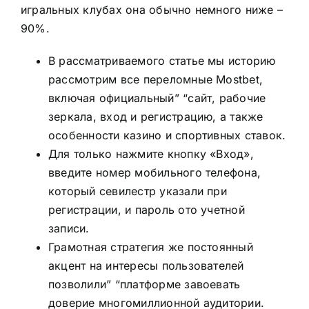
игральных клубах она обычно немного ниже –
90%.
В рассматриваемого статье мы историю
рассмотрим все переломные Mostbet,
включая официальный” “сайт, рабочие
зеркала, вход и регистрацию, а также
особенности казино и спортивных ставок.
Для только нажмите кнопку «Вход»,
введите номер мобильного телефона,
который севилестр указали при
регистрации, и пароль ото учетной
записи.
Грамотная стратегия же постоянный
акцент на интересы пользователей
позволили” “платформе завоевать
доверие многомиллионной аудитории.