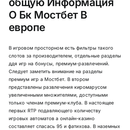
общую Информация
О Бк Мостбет В
европе
В игровом просторном есть фильтры такого
слотов за производителем, отдельные разделы
ддя игр на бонусы, премиум-развлечений.
Следует заметить внимание на разделы
премиум игр а Мостбет. В втором
представлены развлечения киромарусом
увеличенными множителями, доступными
только членам премиум-клуба. В настоящее
первых RTP подавляющего количеству
игровых автоматов а онлайн-казино
составляет спасась 95 и фатихова. В наземных