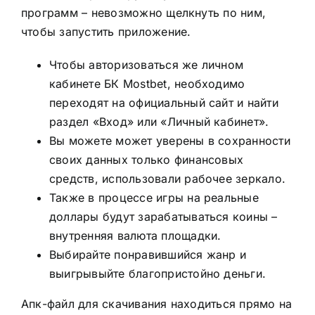
программ – невозможно щелкнуть по ним,
чтобы запустить приложение.
Чтобы авторизоваться же личном
кабинете БК Mostbet, необходимо
переходят на официальный сайт и найти
раздел «Вход» или «Личный кабинет».
Вы можете может уверены в сохранности
своих данных только финансовых
средств, использовали рабочее зеркало.
Также в процессе игры на реальные
доллары будут зарабатываться коины –
внутренняя валюта площадки.
Выбирайте понравившийся жанр и
выигрывыйте благопристойно деньги.
Апк-файл для скачивания находиться прямо на