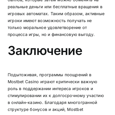
реальные деньги или бесплатные вращения в
игровых автоматах. Таким образом, активные
игроки имеют возможность получать не
только моральное удовлетворение от
процесса игры, но и финансовую выгоду.
Заключение
Подытоживая, программы поощрений в
Mostbet Casino играют критически важную
роль в поддержании интереса игроков и
стимулировании их к долгосрочному участию
в онлайн-казино. Благодаря многогранной
структуре бонусов и акций, Mostbet