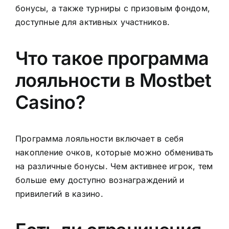
бонусы, а также турниры с призовым фондом,
доступные для активных участников.
Что такое программа
лояльности в Mostbet
Casino?
Программа лояльности включает в себя
накопление очков, которые можно обменивать
на различные бонусы. Чем активнее игрок, тем
больше ему доступно вознаграждений и
привилегий в казино.