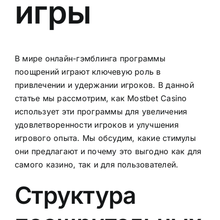
игры
В мире онлайн-гэмблинга программы
поощрений играют ключевую роль в
привлечении и удержании игроков. В данной
статье мы рассмотрим, как Mostbet Casino
использует эти программы для увеличения
удовлетворенности игроков и улучшения
игрового опыта. Мы обсудим, какие стимулы
они предлагают и почему это выгодно как для
самого казино, так и для пользователей.
Структура