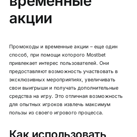
временные
акции
Промокоды и временные акции – еще один
способ, при помощи которого Mostbet
привлекает интерес пользователей. Они
предоставляют возможность участвовать в
эксклюзивных мероприятиях, увеличивать
свои выигрыши и получать дополнительные
средства на игру. Это отличная возможность
для опытных игроков извлечь максимум
пользы из своего игрового процесса.
Как использовать