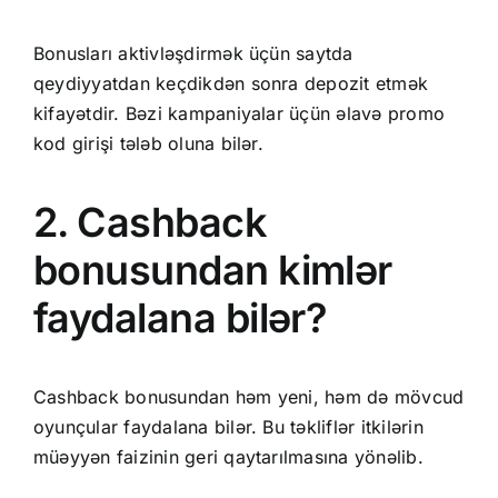
Bonusları aktivləşdirmək üçün saytda
qeydiyyatdan keçdikdən sonra depozit etmək
kifayətdir. Bəzi kampaniyalar üçün əlavə promo
kod girişi tələb oluna bilər.
2. Cashback
bonusundan kimlər
faydalana bilər?
Cashback bonusundan həm yeni, həm də mövcud
oyunçular faydalana bilər. Bu təkliflər itkilərin
müəyyən faizinin geri qaytarılmasına yönəlib.