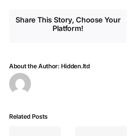
Share This Story, Choose Your
Platform!
About the Author:
Hidden.ltd
Related Posts
Apostas
“bonusy I