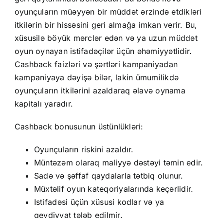
oyunçuların müəyyən bir müddət ərzində etdikləri
itkilərin bir hissəsini geri almağa imkan verir. Bu,
xüsusilə böyük mərclər edən və ya uzun müddət
oyun oynayan istifadəçilər üçün əhəmiyyətlidir.
Cashback faizləri və şərtləri kampaniyadan
kampaniyaya dəyişə bilər, lakin ümumilikdə
oyunçuların itkilərini azaldaraq əlavə oynama
kapitalı yaradır.
Cashback bonusunun üstünlükləri:
Oyunçuların riskini azaldır.
Müntəzəm olaraq maliyyə dəstəyi təmin edir.
Sadə və şəffaf qaydalarla tətbiq olunur.
Müxtəlif oyun kateqoriyalarında keçərlidir.
Istifadəsi üçün xüsusi kodlar və ya
qeydiyyat tələb edilmir.