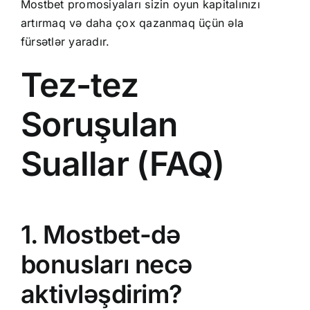
Mostbet promosiyaları sizin oyun kapitalınızı
artırmaq və daha çox qazanmaq üçün əla
fürsətlər yaradır.
Tez-tez
Soruşulan
Suallar (FAQ)
1. Mostbet-də
bonusları necə
aktivləşdirim?