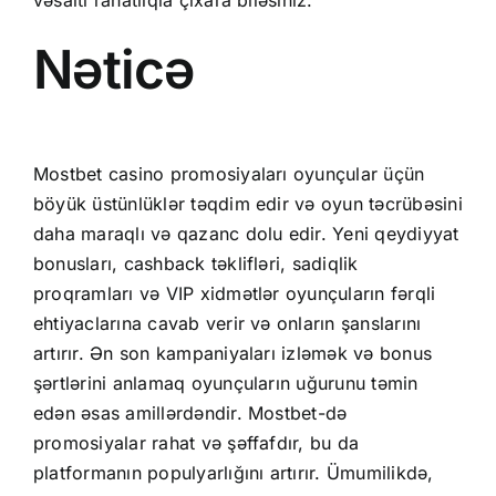
Nəticə
Mostbet casino promosiyaları oyunçular üçün
böyük üstünlüklər təqdim edir və oyun təcrübəsini
daha maraqlı və qazanc dolu edir. Yeni qeydiyyat
bonusları, cashback təklifləri, sadiqlik
proqramları və VIP xidmətlər oyunçuların fərqli
ehtiyaclarına cavab verir və onların şanslarını
artırır. Ən son kampaniyaları izləmək və bonus
şərtlərini anlamaq oyunçuların uğurunu təmin
edən əsas amillərdəndir. Mostbet-də
promosiyalar rahat və şəffafdır, bu da
platformanın populyarlığını artırır. Ümumilikdə,