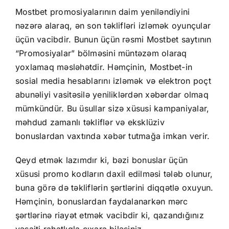
Mostbet promosiyalarının daim yeniləndiyini
nəzərə alaraq, ən son təklifləri izləmək oyunçular
üçün vacibdir. Bunun üçün rəsmi Mostbet saytının
“Promosiyalar” bölməsini müntəzəm olaraq
yoxlamaq məsləhətdir. Həmçinin, Mostbet-in
sosial media hesablarını izləmək və elektron poçt
abunəliyi vasitəsilə yeniliklərdən xəbərdar olmaq
mümkündür. Bu üsullar sizə xüsusi kampaniyalar,
məhdud zamanlı təkliflər və eksklüziv
bonuslardan vaxtında xəbər tutmağa imkan verir.
Qeyd etmək lazımdır ki, bəzi bonuslar üçün
xüsusi promo kodların daxil edilməsi tələb olunur,
buna görə də təkliflərin şərtlərini diqqətlə oxuyun.
Həmçinin, bonuslardan faydalanarkən mərc
şərtlərinə riayət etmək vacibdir ki, qazandığınız
vəsaiti rahatlıqla çıxara biləsiniz.