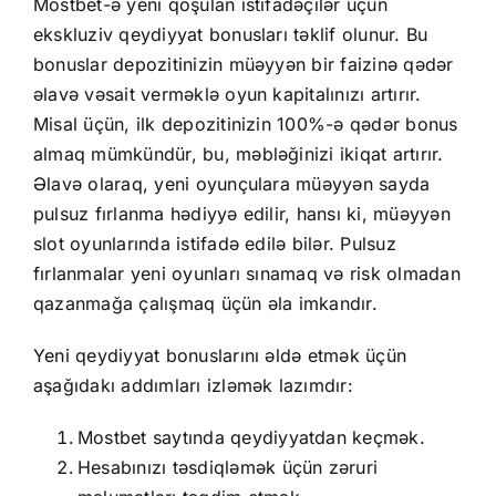
Mostbet-ə yeni qoşulan istifadəçilər üçün
ekskluziv qeydiyyat bonusları təklif olunur. Bu
bonuslar depozitinizin müəyyən bir faizinə qədər
əlavə vəsait verməklə oyun kapitalınızı artırır.
Misal üçün, ilk depozitinizin 100%-ə qədər bonus
almaq mümkündür, bu, məbləğinizi ikiqat artırır.
Əlavə olaraq, yeni oyunçulara müəyyən sayda
pulsuz fırlanma hədiyyə edilir, hansı ki, müəyyən
slot oyunlarında istifadə edilə bilər. Pulsuz
fırlanmalar yeni oyunları sınamaq və risk olmadan
qazanmağa çalışmaq üçün əla imkandır.
Yeni qeydiyyat bonuslarını əldə etmək üçün
aşağıdakı addımları izləmək lazımdır:
Mostbet saytında qeydiyyatdan keçmək.
Hesabınızı təsdiqləmək üçün zəruri