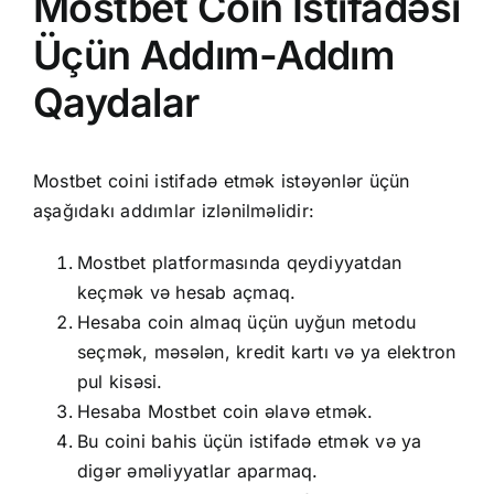
Mostbet Coin İstifadəsi
Üçün Addım-Addım
Qaydalar
Mostbet coini istifadə etmək istəyənlər üçün
aşağıdakı addımlar izlənilməlidir:
Mostbet platformasında qeydiyyatdan
keçmək və hesab açmaq.
Hesaba coin almaq üçün uyğun metodu
seçmək, məsələn, kredit kartı və ya elektron
pul kisəsi.
Hesaba Mostbet coin əlavə etmək.
Bu coini bahis üçün istifadə etmək və ya
digər əməliyyatlar aparmaq.