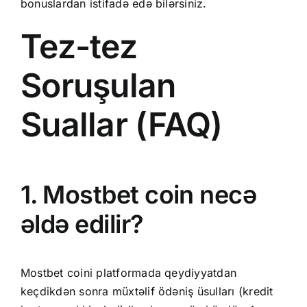
bonuslardan istifadə edə bilərsiniz.
Tez-tez
Soruşulan
Suallar (FAQ)
1. Mostbet coin necə
əldə edilir?
Mostbet coini platformada qeydiyyatdan
keçdikdən sonra müxtəlif ödəniş üsulları (kredit