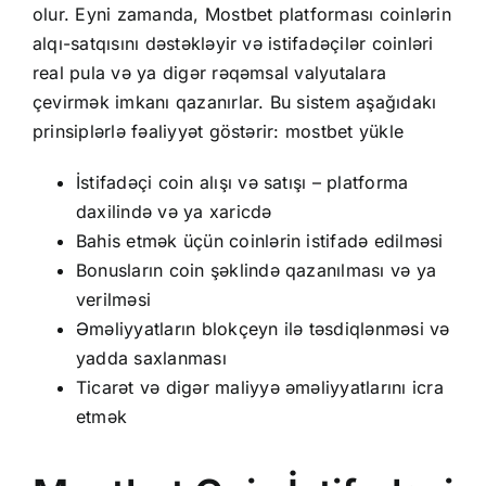
olur. Eyni zamanda, Mostbet platforması coinlərin
alqı-satqısını dəstəkləyir və istifadəçilər coinləri
real pula və ya digər rəqəmsal valyutalara
çevirmək imkanı qazanırlar. Bu sistem aşağıdakı
prinsiplərlə fəaliyyət göstərir:
mostbet yükle
İstifadəçi coin alışı və satışı – platforma
daxilində və ya xaricdə
Bahis etmək üçün coinlərin istifadə edilməsi
Bonusların coin şəklində qazanılması və ya
verilməsi
Əməliyyatların blokçeyn ilə təsdiqlənməsi və
yadda saxlanması
Ticarət və digər maliyyə əməliyyatlarını icra
etmək