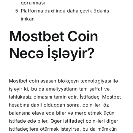
qorunması
Platforma daxilində daha çevik ödəniş
imkanı
Mostbet Coin
Necə İşləyir?
Mostbet coin əsasən blokçeyn texnologiyası ilə
işləyir ki, bu da əməliyyatların tam şəffaf və
təhlükəsiz olmasını təmin edir. İstifadəçi Mostbet
hesabına daxil olduqdan sonra, coin-ləri öz
balansına əlavə edə bilər və mərc etmək üçün
istifadə edə bilər. Əgər istifadəçi coin-ləri digər
istifadəçilərə ötürmək istəyirsə, bu da mümkün