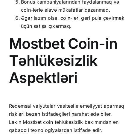
Bonus kampaniyalarından faydalanmaq və
coin-lərlə əlavə mükafatlar qazanmaq.
Əgər lazım olsa, coin-ləri geri pula çevirmək
üçün satışa çıxarmaq.
Mostbet Coin-in
Təhlükəsizlik
Aspektləri
Rəqəmsal valyutalar vasitəsilə əməliyyat aparmaq
riskləri bəzən istifadəçiləri narahat edə bilər.
Lakin Mostbet coin təhlükəsizlik baxımından ən
qabaqcıl texnologiyalardan istifadə edir.