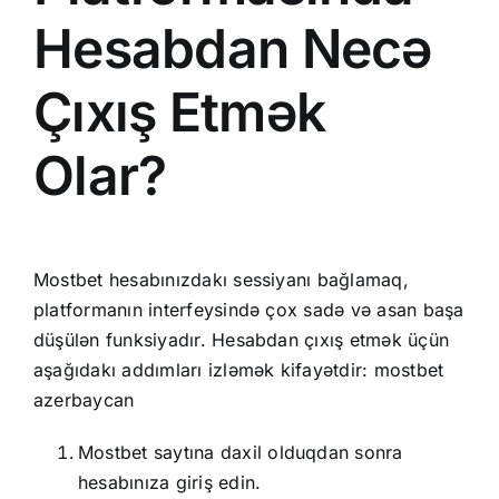
Hesabdan Necə
Çıxış Etmək
Olar?
Mostbet hesabınızdakı sessiyanı bağlamaq,
platformanın interfeysində çox sadə və asan başa
düşülən funksiyadır. Hesabdan çıxış etmək üçün
aşağıdakı addımları izləmək kifayətdir:
mostbet
azerbaycan
Mostbet saytına daxil olduqdan sonra
hesabınıza giriş edin.