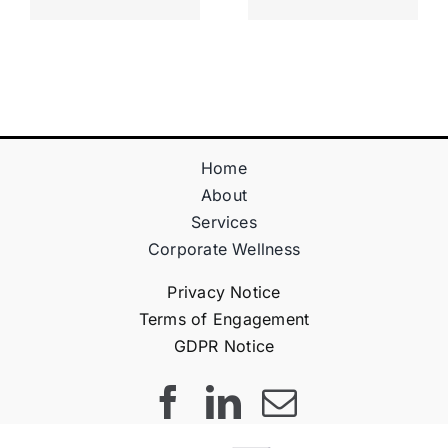
Sprawdź
Online
Teraz!
Bónus
Home
About
Services
Corporate Wellness
Privacy Notice
Terms of Engagement
GDPR Notice