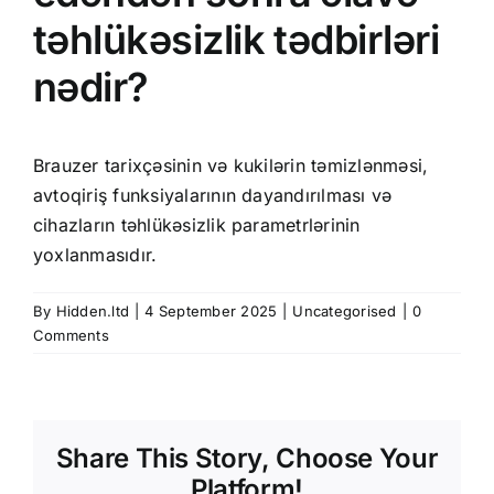
təhlükəsizlik tədbirləri
nədir?
Brauzer tarixçəsinin və kukilərin təmizlənməsi,
avtoqiriş funksiyalarının dayandırılması və
cihazların təhlükəsizlik parametrlərinin
yoxlanmasıdır.
By
Hidden.ltd
|
4 September 2025
|
Uncategorised
|
0
Comments
Share This Story, Choose Your
Platform!