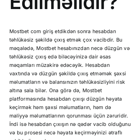
Edilməlidir?
Mostbet com giriş etdikdən sonra hesabdan
təhlükəsiz şəkildə çıxış etmək çox vacibdir. Bu
məqalədə, Mostbet hesabınızdan necə düzgün və
təhlükəsiz çıxış edə biləcəyinizə dair əsas
məqamları müzakirə edəcəyik. Hesabdan
vaxtında və düzgün şəkildə çıxış etməmək şəxsi
məlumatların və balansınızın təhlükəsizliyini risk
altına sala bilər. Ona görə də, Mostbet
platformasında hesabdan çıxışı düzgün həyata
keçirmək həm şəxsi məlumatların, həm də
maliyyə məlumatlarının qorunması üçün zəruridir.
İndi isə hesabdan çıxışın nə qədər vacib olduğunu
və bu prosesi necə həyata keçirməyinizi ətraflı