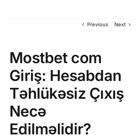
Skip
to
content
Previous
Next
Mostbet com
Giriş: Hesabdan
Təhlükəsiz Çıxış
Necə
Edilməlidir?