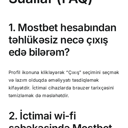
1. Mostbet hesabından
təhlükəsiz necə çıxış
edə bilərəm?
Profil ikonuna klikləyərək “Çıxış” seçimini seçmək
və lazım olduqda əməliyyatı təsdiqləmək
kifayətdir. İctimai cihazlarda brauzer tarixçəsini
təmizləmək də məsləhətdir.
2. İctimai wi-fi
şəbəkəsində Mostbet