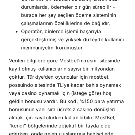
durumlarda, ödemeler bir gün sürebilir –
burada her şey seçilen ödeme sisteminin
çalışmalarının özelliklerine de bağlıdır.
Operatör, binlerce işlemi başarıyla
gerçekleştirmiş ve yüksek düzeyde kullanıcı
memnuniyetini korumuştur.
Verilen bilgilere göre Mostbet’in resmi sitesinde
kayıt olmuş kullanıcıların sayısı bir milyondan
çoktur. Türkiye’den oyuncular için mostbet.
possuindo sitesinde TL’ye kadar bahis oynamak
veya casino oynamak için (isteğe göre) hoş
geldin bonusu vardır. Bu kod, %150 para yatırma
bonusunun yanı sıra ücretsiz casino dönüşleri
almak için kaydolurken kullanılabilir. MostBet,
“kendi” bölgelerinde objektif bir fayda elde
ederken, önde gelen uluslararası bahisçilerle