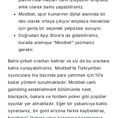
anlık olarak bahis yapabilirsiniz.
Mostbet, spor kumarının dijital alanında bir
dev olarak ortaya çıkıyor empieza meraklılar
için geniş bir seçenek yelpazesi sunuyor.
Doğrudan App Store’a da gidebilirsiniz,
burada aramaya “Mostbet” yazmanız
gerekir.
Bahis şirketi oranları belirler ve siz de bu oranlara
bahis oynayabilirsiniz. Mostbet’te Türkiye’den
oyunculara lira bazında para yatırmak için 10’a
kadar yöntem sunulmaktadır. Mostbet canlı
gambling establishment bölümünde rulet,
blackjack, bakara ve holdem poker gibi popüler
oyunlar yer almaktadır. Eğer bir yabancıya bahis
oynarsanız, bir gold arizona farkla kaybederse,
berabere” “kalırsa veya kazanırsa kazanırsınız.