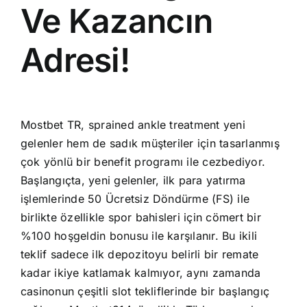
Ve Kazancın
Adresi!
Mostbet TR, sprained ankle treatment yeni
gelenler hem de sadık müşteriler için tasarlanmış
çok yönlü bir benefit programı ile cezbediyor.
Başlangıçta, yeni gelenler, ilk para yatırma
işlemlerinde 50 Ücretsiz Döndürme (FS) ile
birlikte özellikle spor bahisleri için cömert bir
%100 hoşgeldin bonusu ile karşılanır. Bu ikili
teklif sadece ilk depozitoyu belirli bir remate
kadar ikiye katlamak kalmıyor, aynı zamanda
casinonun çeşitli slot tekliflerinde bir başlangıç