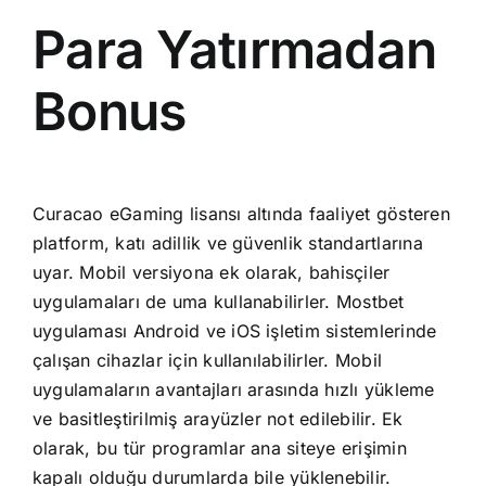
Para Yatırmadan
Bonus
Curacao eGaming lisansı altında faaliyet gösteren
platform, katı adillik ve güvenlik standartlarına
uyar. Mobil versiyona ek olarak, bahisçiler
uygulamaları de uma kullanabilirler. Mostbet
uygulaması Android ve iOS işletim sistemlerinde
çalışan cihazlar için kullanılabilirler. Mobil
uygulamaların avantajları arasında hızlı yükleme
ve basitleştirilmiş arayüzler not edilebilir. Ek
olarak, bu tür programlar ana siteye erişimin
kapalı olduğu durumlarda bile yüklenebilir.