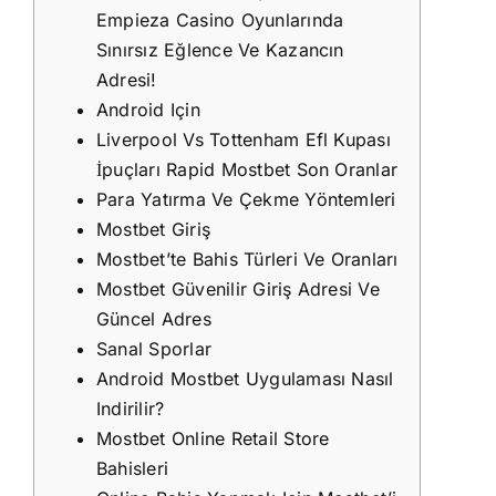
Empieza Casino Oyunlarında
Sınırsız Eğlence Ve Kazancın
Adresi!
Android Için
Liverpool Vs Tottenham Efl Kupası
İpuçları Rapid Mostbet Son Oranlar
Para Yatırma Ve Çekme Yöntemleri
Mostbet Giriş
Mostbet’te Bahis Türleri Ve Oranları
Mostbet Güvenilir Giriş Adresi Ve
Güncel Adres
Sanal Sporlar
Android Mostbet Uygulaması Nasıl
Indirilir?
Mostbet Online Retail Store
Bahisleri