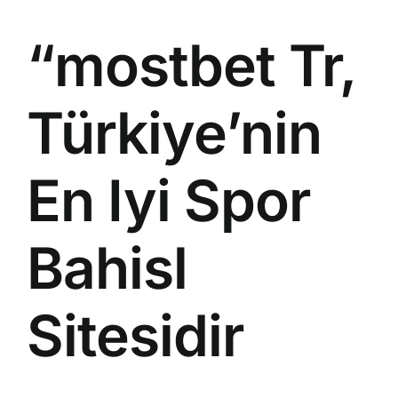
“mostbet Tr,
Türkiye’nin
En Iyi Spor
Bahisl
Sitesidir