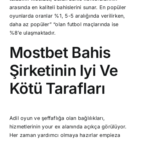
arasında en kaliteli bahislerini sunar. En popüler
oyunlarda oranlar %1, 5-5 aralığında verilirken,
daha az popüler” “olan futbol maçlarında ise
%8’e ulaşmaktadır.
Mostbet Bahis
Şirketinin Iyi Ve
Kötü Tarafları
Adil oyun ve şeffaflığa olan bağlılıkları,
hizmetlerinin your ex alanında açıkça görülüyor.
Her zaman yardımcı olmaya hazırlar empieza