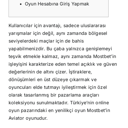
Oyun Hesabına Giriş Yapmak
Kullanıcılar için avantajı, sadece uluslararası
yarışmalar için değil, aynı zamanda bölgesel
seviyelerdeki maçlar için de bahis
yapabilmenizdir. Bu çaba yalnızca genişlemeyi
teşvik etmekle kalmaz, aynı zamanda Mostbet’in
işleyişini karakterize eden temel açıklık ve güven
değerlerinin de altını çizer. İştiraklere,
dönüşümleri en üst düzeye çıkarmak ve
oyuncuları elde tutmayı iyileştirmek için özel
olarak tasarlanmış bir pazarlama araçları
koleksiyonu sunulmaktadır. Türkiye’nin online
oyun pazarındaki en yenilikçi oyun Mostbet’in
Aviator oyunudur.