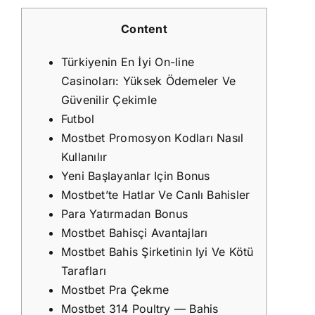
Content
Türkiyenin En İyi On-line
Casinoları: Yüksek Ödemeler Ve
Güvenilir Çekimle
Futbol
Mostbet Promosyon Kodları Nasıl
Kullanılır
Yeni Başlayanlar Için Bonus
Mostbet’te Hatlar Ve Canlı Bahisler
Para Yatırmadan Bonus
Mostbet Bahisçi Avantajları
Mostbet Bahis Şirketinin Iyi Ve Kötü
Tarafları
Mostbet Pra Çekme
Mostbet 314 Poultry — Bahis