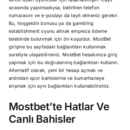
sırasında yapılmadıysa, belirtilen telefon
numarasını ve e-postayı da teyit etmeniz gerekir.
Bu, hoşgeldin bonusu ya da gambling
establishment oyunu almak empieza ödeme
talebinde bulunmak için ön koşuldur. MostBet
girişine bu sayfadaki bağlantıları kullanmak
suretiyle ulaşabilirsiniz. MostBet hesabınıza giriş
yapmak için bu doğrulanmış bağlantıları kullanın.
Alternatif olarak, yeni bir hesap açmak ve
ardından spor bahislerine ve kumarhaneye
erişmek için aynı bağlantıları kullanabilirsiniz.
Mostbet’te Hatlar Ve
Canlı Bahisler