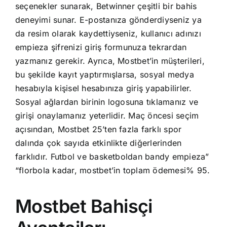
seçenekler sunarak, Betwinner çeşitli bir bahis
deneyimi sunar. E-postanıza gönderdiyseniz ya
da resim olarak kaydettiyseniz, kullanıcı adınızı
empieza şifrenizi giriş formunuza tekrardan
yazmanız gerekir. Ayrıca, Mostbet’in müşterileri,
bu şekilde kayıt yaptırmışlarsa, sosyal medya
hesabıyla kişisel hesabınıza giriş yapabilirler.
Sosyal ağlardan birinin logosuna tıklamanız ve
girişi onaylamanız yeterlidir. Maç öncesi seçim
açısından, Mostbet 25’ten fazla farklı spor
dalında çok sayıda etkinlikte diğerlerinden
farklıdır. Futbol ve basketboldan bandy empieza”
“florbola kadar, mostbet’in toplam ödemesi% 95.
Mostbet Bahisçi