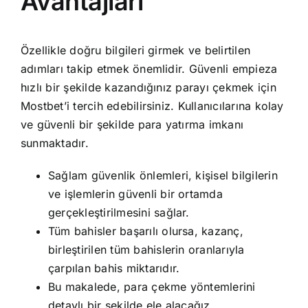
Avantajları
Özellikle doğru bilgileri girmek ve belirtilen
adımları takip etmek önemlidir. Güvenli empieza
hızlı bir şekilde kazandığınız parayı çekmek için
Mostbet’i tercih edebilirsiniz. Kullanıcılarına kolay
ve güvenli bir şekilde para yatırma imkanı
sunmaktadır.
Sağlam güvenlik önlemleri, kişisel bilgilerin
ve işlemlerin güvenli bir ortamda
gerçekleştirilmesini sağlar.
Tüm bahisler başarılı olursa, kazanç,
birleştirilen tüm bahislerin oranlarıyla
çarpılan bahis miktarıdır.
Bu makalede, para çekme yöntemlerini
detaylı bir şekilde ele alacağız.