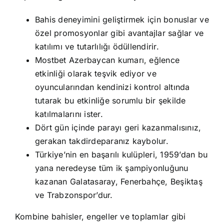
Bahis deneyimini geliştirmek için bonuslar ve
özel promosyonlar gibi avantajlar sağlar ve
katılımı ve tutarlılığı ödüllendirir.
Mostbet Azerbaycan kumarı, eğlence
etkinliği olarak teşvik ediyor ve
oyuncularından kendinizi kontrol altında
tutarak bu etkinliğe sorumlu bir şekilde
katılmalarını ister.
Dört gün içinde parayı geri kazanmalısınız,
gerakan takdirdeparanız kaybolur.
Türkiye’nin en başarılı kulüpleri, 1959’dan bu
yana neredeyse tüm ik şampiyonluğunu
kazanan Galatasaray, Fenerbahçe, Beşiktaş
ve Trabzonspor’dur.
Kombine bahisler, engeller ve toplamlar gibi