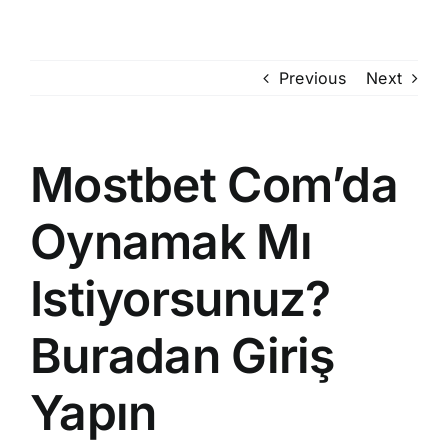
Skip
to
content
Previous
Next
Mostbet Com’da
Oynamak Mı
Istiyorsunuz?
Buradan Giriş
Yapın